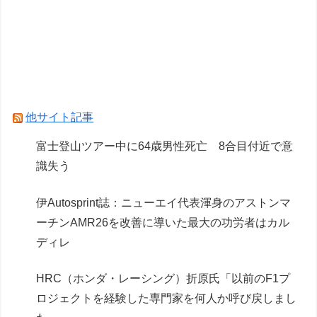
必要がある？」
実証実験都市「ウーブン・シティ」が一般の居住
希望者の募集開始 すでにトヨタ関係者が居住
低迷しても上位に戻ってこられるマクラーレンと
戻ってこられないウィリアムズは何が違うの
他サイト記事
Powered by livedoor 相互RSS
富士登山ツアー中に64歳男性死亡 8合目付近で意
識失う
伊Autosprint誌：ニューエイ代表渾身のアストンマ
ーチンAMR26を改善に導いた最大の功労者はカル
ディレ
HRC（ホンダ・レーシング）折原氏「以前のF1プ
ロジェクトを経験した専門家を何人か呼び戻しまし