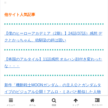
他サイト人気記事
【僕のヒーローアカデミア（2期）】24話(37話）感想 デ
クとかっちゃん、幼馴染の絆は固い
【将国のアルタイル】11話感想 オルハン顔付き変わった
な・・・
新作「機動戦士MOONガンダム」の主人公とガンダムタ
イプのビジュアル公開！アムロ・ミネバと酷似した人物
の姿も…？
メニュー
ホーム
検索
トップ
サイドバー