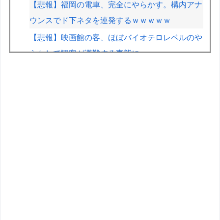
【悲報】福岡の電車、完全にやらかす。構内アナ
ウンスでド下ネタを連発するｗｗｗｗｗ
【悲報】映画館の客、ほぼバイオテロレベルのや
らかしで観客が避難する事態にｗｗｗｗ
【悲報】居酒屋、ブチギレ「6人で長居して会計
4939円！喋りたいだけなら公園に行ってく
れ！！」
【驚報】 最近のアニメ『ヤニねこ』『地元最
高！』『みいちゃんと山田さん』『ドカ食いダイ
スキ！ もちづきさん』
【画像】露悪アニメ化ブーム、はじまるｗｗｗ
ブタメンに大人用サイズ登場
元F1王者ハッキネン、フェルスタペンのマクラ
ーレン加入の噂に「なぜ調和がある現体制を崩す