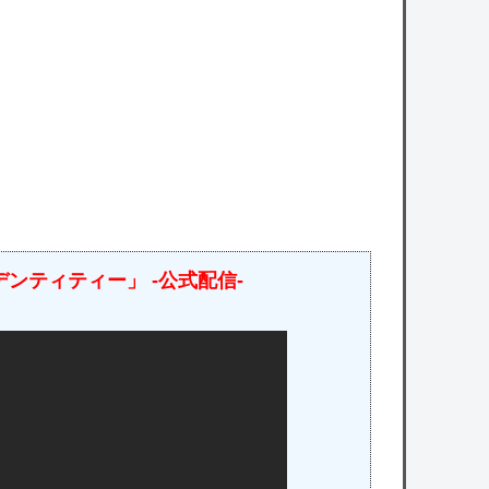
表をしてしまう！！！！！
owered by livedoor 相互RSS
ンティティー」 -公式配信-