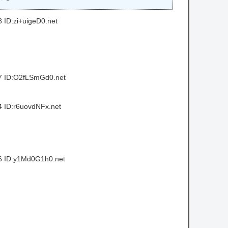
 ID:zi+uigeD0.net
7 ID:O2fLSmGd0.net
 ID:r6uovdNFx.net
6 ID:y1Md0G1h0.net