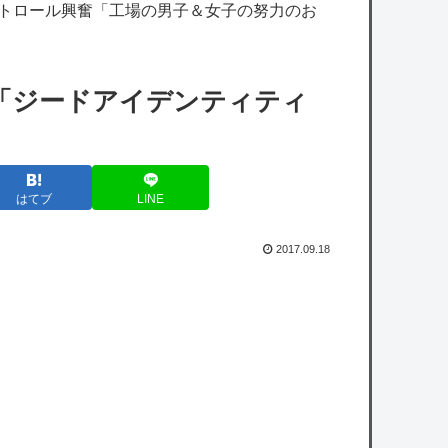
【艦これ】バニ黒潮親潮 他
ストロール興奮「工場の男子＆女子の努力のお
【朗報】カプコン「デジタル販売が約9割、
ディスク市場縮小の大きな影響は想定してい
「ジードアイデンティティ
ない」
【デレマス】Pの家の合鍵を勝手に作って部
屋に侵入しそうなアイドル
はてブ
LINE
【シャニソン】果穂の胸がこんなにナーフさ
れて可哀想に…
2017.09.18
【デレマス】響子「あげて・もらって」
【速報】影山優佳（25）、『爆弾発言』キタ
ァアアアアアーーーーー！！
【悲報】立川志らく、ガチでブチギレてしま
う！！！！！！
【速報】『有吉の夏休み』、とんでもない発