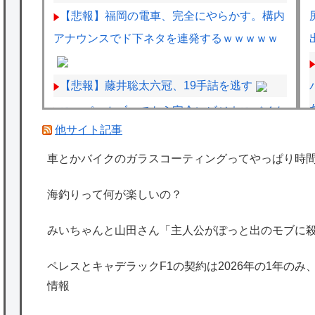
【悲報】福岡の電車、完全にやらかす。構内
アナウンスでド下ネタを連発するｗｗｗｗｗ
【悲報】藤井聡太六冠、19手詰を逃す
スーパーカブってもう完全にビジネスバイク
他サイト記事
V
としての役目を終えてしまったよな
Amazonで「GANTZ」が全巻100円
車とかバイクのガラスコーティングってやっぱり時
うちの兄弟二匹は、自分からベッドに入って
海釣りって何が楽しいの？
くる 出来るだけ密着する面積を大きくしよう
としてるようでぴったりくっついてくる
みいちゃんと山田さん「主人公がぽっと出のモブに
【再】
ペレスとキャデラックF1の契約は2026年の1年のみ
海外「日本は特別！」日本の地震支援を申し
情報
出たあの親日経営者に海外が大騒ぎ