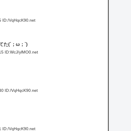
 ID:/VqHqcK90.net
(´；ω；`)
15 ID:WcJ/ylMO0.net
40 ID:/VqHqcK90.net
 ID:/VqHqcK90.net