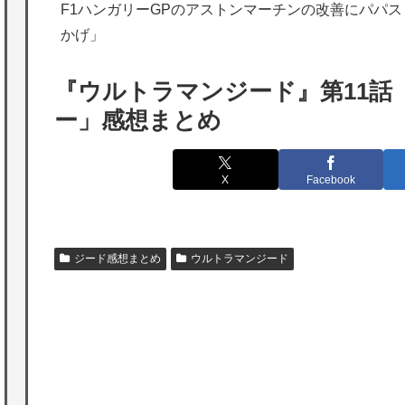
海外「勘弁して！」米国人が最も恐れる日本
F1ハンガリーGPのアストンマーチンの改善にパパ
かげ」
の為替介入再びで海外が大騒ぎ
韓国人「実は日本経済を支えて生かしている
『ウルトラマンジード』第11話
のは韓国人である理由がこちら…」→「日本
ー」感想まとめ
も感謝してるらしい…（ﾌﾞﾙﾌﾞﾙ」＝韓国の反
応
X
Facebook
海外「日本よ、お前がナンバーワンだ」 熊
本地震直後の日本の対応のスピードに世界が
衝撃
ジード感想まとめ
ウルトラマンジード
★【ワートリ】細かい情報まで含めて構成さ
れたキャラの掛け合いだからなぁ（約100人）
★【ワートリ】基本的に最上さんも迅に後事
を託すつもりで黒トリガー化したんじゃねえ