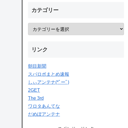
カテゴリー
リンク
朝目新聞
スパロボまとめ速報
しぃアンテナ(*ﾟーﾟ)
2GET
The 3rd
ワロタあんてな
だめぽアンテナ