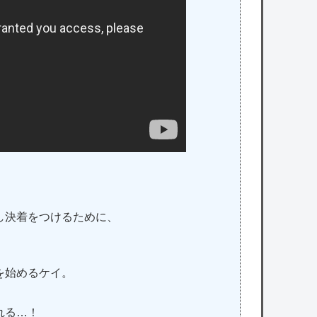
。
し決着をつけるために、
を始めるケイ。
れる…！