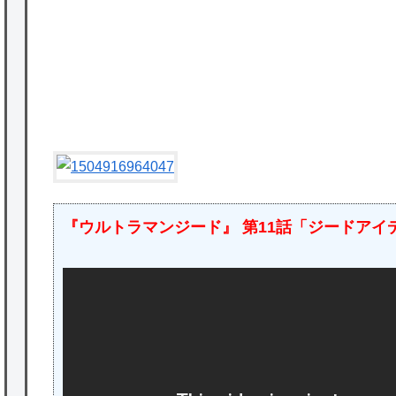
かな。
★【ワートリ】対ボーダーに特化とは言うけ
P
ど
★【ワートリ】2周目も全員でやる隊と分担
でやる隊はそれぞれどの位いるんだろうか特
別課題消化時は別として
Powered by livedoor 相互RSS
『ウルトラマンジード』 第11話「ジードアイデ