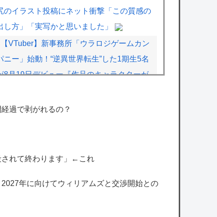
尻のイラスト投稿にネット衝撃「この質感の
出し方」「実写かと思いました」
【VTuber】新事務所「ウラロジゲームカン
パニー」始動！“逆異世界転生”した1期生5名
が8月19日デビュー『作品のキャラクターが
tuberに...
【ホロライブ】これはこれでちょっと裏来い
間経過で剥がれるの？
よに見える
【にじさんじ】ののは、初の後輩コラボ！あ
ゆゆとおはなし「なかよくなれるかな？！」
殺されて終わります」←これ
【8/7(金)20:00】
、2027年に向けてウィリアムズと交渉開始との
【艦これ】煙幕してんのに大暴れしすぎちゃ
うか？