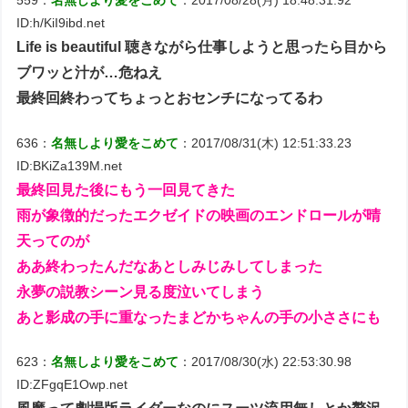
559：
名無しより愛をこめて
：2017/08/28(月) 18:48:31.92
ID:h/KiI9ibd.net
Life is beautiful 聴きながら仕事しようと思ったら目から
ブワッと汁が…危ねえ
最終回終わってちょっとおセンチになってるわ
636：
名無しより愛をこめて
：2017/08/31(木) 12:51:33.23
ID:BKiZa139M.net
最終回見た後にもう一回見てきた
雨が象徴的だったエクゼイドの映画のエンドロールが晴
天ってのが
ああ終わったんだなあとしみじみしてしまった
永夢の説教シーン見る度泣いてしまう
あと影成の手に重なったまどかちゃんの手の小ささにも
623：
名無しより愛をこめて
：2017/08/30(水) 22:53:30.98
ID:ZFgqE1Owp.net