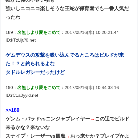
強いしニコニコ楽しそうな王蛇が保育園でも一番人気だ
ったわ
189：
名無しより愛をこめて
：2017/08/16(水) 10:20:21.44
ID:kTzUjt//0.net
ゲムデウスの攻撃を吸い込んでるところはビルドが来
た！？と釣られるよな
タドルレガシーだったけど
190：
名無しより愛をこめて
：2017/08/16(水) 10:44:33.16
ID:rC1a0yyid.net
>>189
ゲンム・パラドvsニンジャプレイヤー
→
この辺でビルド
来るかな？来ないな
スナイプ・レーザーvs風魔
→
おっ来たか？ブレイブかよ