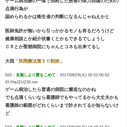
ゲーム病治療の一環で消耗した患者の体力回復のための
点滴行為が
認められるかは衛生省の判断になるんじゃねえかと
医師免許が無いから引っかかるモノも有るだろうけど
健康相談とか紹介状書くとかもできるでしょうし
ＣＲとか聖都病院にちゃんとコネも出来てるし
大我
「民間療法第５０戦術」
565：
名無しより愛をこめて
：2017/08/29(火) 00:52:00.62
ID:/HqJZUZ30.net
ゲーム病治したら普通の病院に搬送なのかね
でも点滴くらいなら看護師でもやってるから大丈夫かも
看護師の範囲がどれくらいまで許されてるか知らないけ
ど