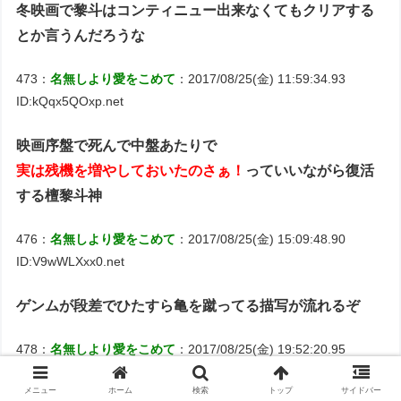
冬映画で黎斗はコンティニュー出来なくてもクリアする
とか言うんだろうな
473：
名無しより愛をこめて
：2017/08/25(金) 11:59:34.93
ID:kQqx5QOxp.net
映画序盤で死んで中盤あたりで
実は残機を増やしておいたのさぁ！
っていいながら復活
する檀黎斗神
476：
名無しより愛をこめて
：2017/08/25(金) 15:09:48.90
ID:V9wWLXxx0.net
ゲンムが段差でひたすら亀を蹴ってる描写が流れるぞ
478：
名無しより愛をこめて
：2017/08/25(金) 19:52:20.95
ID:e6xHsstG0.net
メニュー
ホーム
検索
トップ
サイドバー