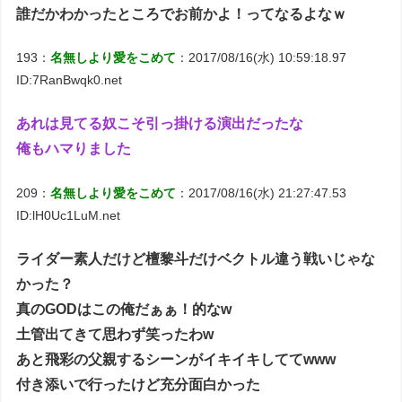
誰だかわかったところでお前かよ！ってなるよなｗ
193：
名無しより愛をこめて
：2017/08/16(水) 10:59:18.97
ID:7RanBwqk0.net
あれは見てる奴こそ引っ掛ける演出だったな
俺もハマりました
209：
名無しより愛をこめて
：2017/08/16(水) 21:27:47.53
ID:lH0Uc1LuM.net
ライダー素人だけど檀黎斗だけベクトル違う戦いじゃな
かった？
真のGODはこの俺だぁぁ！的なw
土管出てきて思わず笑ったわw
あと飛彩の父親するシーンがイキイキしててwww
付き添いで行ったけど充分面白かった