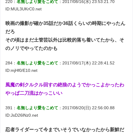
220：
名無しより愛をこめて
：2017/08/16(水) 23:53:21.70
ID:MUL3UKrC0.net
映画の撮影が確か35話だか36話くらいの時期にやったん
だろ
その頃はまだ土管芸以外は比較的落ち着いてたから、そ
のノリでやってたのかも
284：
名無しより愛をこめて
：2017/08/17(木) 22:28:41.52
ID:mjHf0/E10.net
風魔の剣クルクル回すの絶狼のようでかっこよかったわ
やっぱ二刀流はかっこいい
391：
名無しより愛をこめて
：2017/08/20(日) 22:56:00.88
ID:JsD26lNz0.net
忍者ライダーって今までいそうでいなかったから新鮮だ