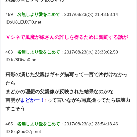
459：
名無しより愛をこめて
：2017/08/23(水) 21:43:53.14
ID:/U81EUXT0.net
Ｖシネで風魔が嫁さんの許しを得るために奮闘する話が
463：
名無しより愛をこめて
：2017/08/23(水) 23:33:02.50
ID:fc/8Dtwh0.net
飛彩の演じた父親はギャグ描写って一言で片付けなかっ
たら
まどかの理想の父親像が反映された結果なのかな
南雲が
まどかー！
↑
って言いながら写真撮ってたら破壊力
すごそう
465：
名無しより愛をこめて
：2017/08/23(水) 23:54:13.46
ID:8xq3ouO7p.net