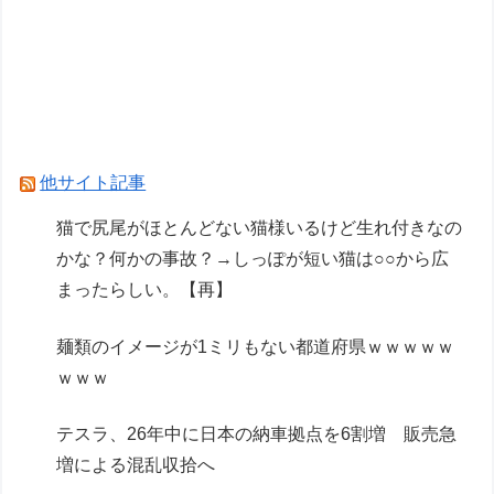
男子の本能に刻まれてるもの ドラゴン、日本
刀、あと一つは？
【画像】GANTZの絶望シーン、ここで決まる
wwww
カノカリ作者「キャラの誕生日の個展開きたいか
他サイト記事
ら1000万円クラファンします！」→結果ｗｘｗ
猫で尻尾がほとんどない猫様いるけど生れ付きなの
かな？何かの事故？→しっぽが短い猫は○○から広
Powered by livedoor 相互RSS
まったらしい。【再】
麺類のイメージが1ミリもない都道府県ｗｗｗｗｗ
ｗｗｗ
テスラ、26年中に日本の納車拠点を6割増 販売急
増による混乱収拾へ