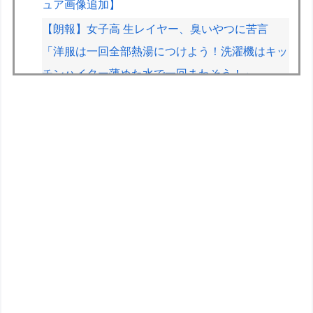
ュア画像追加】
【朗報】女子高 生レイヤー、臭いやつに苦言
「洋服は一回全部熱湯につけよう！洗濯機はキッ
チンハイター薄めた水で一回まわそう！」
【動画】有名女優、アニソン盆踊りにブチ切れ
「日本の品格が落ちたと思いました」
【画像】みいちゃんと山田さん、日本の警察なめ
すぎで炎上ｗｗｗｗwｗｗｗｗｗｗｗｗｗ
メルセデスのラッセルが恋人カルメン・ムントさ
んと婚約
【朝日杯】柵木幹太五段が福間香奈女流五冠、出
口若武六段に勝利
おまいら！ｽﾚﾀｲ読んだか？自慢ｽﾚじゃないんだ
ぞ！少しはおれに気遣え ･ﾟ･(ﾉД`)･ﾟ･｡【再】