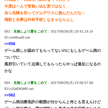
今度は一人で背負い込む形ではなく
自ら先陣を切ってゲムデウスに挑んだんだな～
飛彩と永夢は外科手術しなきゃならんし
562：
名無しより愛をこめて
：2017/08/28(月) 20:41:19.14
ID:cch46xat0.net
>>558
ゲーム病しか認めてもらってないのにもしもゲーム病の
ついでに
風邪引いていて点滴してもらったらやっぱ違反になるの
かな
564：
名無しより愛をこめて
：2017/08/28(月) 23:06:57.68
ID:LUSdDKWf0.net
>>562
ゲーム病治療免許の範囲が分からんと何とも言えんけど