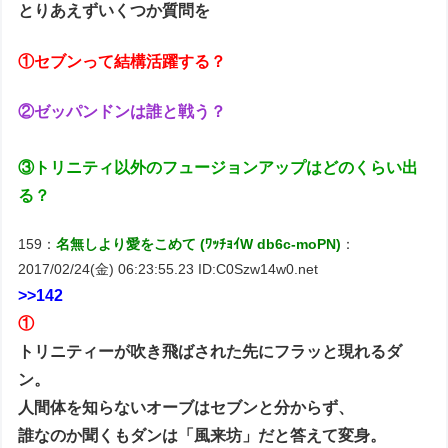
とりあえずいくつか質問を
①セブンって結構活躍する？
②ゼッパンドンは誰と戦う？
③トリニティ以外のフュージョンアップはどのくらい出
る？
159：
名無しより愛をこめて (ﾜｯﾁｮｲW db6c-moPN)
：
2017/02/24(金) 06:23:55.23 ID:C0Szw14w0.net
>>142
①
トリニティーが吹き飛ばされた先にフラッと現れるダ
ン。
人間体を知らないオーブはセブンと分からず、
誰なのか聞くもダンは「風来坊」だと答えて変身。