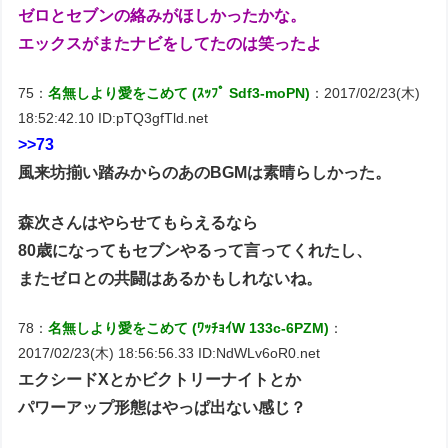
ゼロとセブンの絡みがほしかったかな。
エックスがまたナビをしてたのは笑ったよ
75：
名無しより愛をこめて (ｽｯﾌﾟ Sdf3-moPN)
：2017/02/23(木)
18:52:42.10 ID:pTQ3gfTld.net
>>73
風来坊揃い踏みからのあのBGMは素晴らしかった。
森次さんはやらせてもらえるなら
80歳になってもセブンやるって言ってくれたし、
またゼロとの共闘はあるかもしれないね。
78：
名無しより愛をこめて (ﾜｯﾁｮｲW 133c-6PZM)
：
2017/02/23(木) 18:56:56.33 ID:NdWLv6oR0.net
エクシードXとかビクトリーナイトとか
パワーアップ形態はやっぱ出ない感じ？