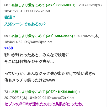
68：
名無しより愛をこめて (ｽｯｯﾌﾟ Sdb3-8CL+)
：2017/02/23(木)
18:41:58.61 ID:1elCSoZxd.net
銭湯？
入浴シーンでもあるの？
69：
名無しより愛をこめて (ｽｯﾌﾟ Sdf3-ehdK)
：2017/02/23(木)
18:44:14.82 ID:QWavnRjmd.net
>>68
戦いが終わったあと、みんなで銭湯に
そこには何故かジャグ夫が…
っていうか、みんなジャグ夫が出ただけで笑い過ぎw
俺もメッチャ笑ったけどwww
73：
名無しより愛をこめて (ｶﾞﾗﾌﾟｰ KK5d-9uNk)
：
2017/02/23(木) 18:49:02.04 ID:wezwtZXrK.net
セブンのBGMが流れたのには鳥肌がたったわ。