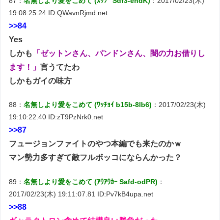
87：
名無しより愛をこめて (ｽｯﾌﾟ Sdf3-ehdK)
：2017/02/23(木)
19:08:25.24 ID:QWavnRjmd.net
>>84
Yes
しかも
「ゼットンさん、パンドンさん、闇の力お借りし
ます！」
言うてたわ
しかもガイの味方
88：
名無しより愛をこめて (ﾜｯﾁｮｲ b15b-8lb6)
：2017/02/23(木)
19:10:22.40 ID:zT9PzNrk0.net
>>87
フュージョンファイトのやつ本編でも来たのかｗ
マン勢力多すぎて敵フルボッコにならんかった？
89：
名無しより愛をこめて (ｱｳｱｳｶｰ Safd-odPR)
：
2017/02/23(木) 19:11:07.81 ID:Pv7kB4upa.net
>>88