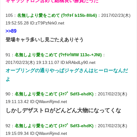
ギャラクトロン含めて結構良い勝負だった
105：
名無しより愛をこめて (ﾜｯﾁｮｲ b15b-8lb6)
：2017/02/23(木)
19:52:55.28 ID:zT9PzNrk0.net
>>89
登場キャラ多いし見ごたえありそう
91：
名無しより愛をこめて (ﾜｯﾁｮｲWW 113c-+JNI)
：
2017/02/23(木) 19:13:11.07 ID:kRAbdLy90.net
オーブリングの通りやっぱジャグさんはヒーローなんだ
よ
90：
名無しより愛をこめて (ｽｯﾌﾟ Sdf3-ehdK)
：2017/02/23(木)
19:11:13.42 ID:QWavnRjmd.net
しかしデザストロがどんどん大物になってくな
92：
名無しより愛をこめて (ｽｯﾌﾟ Sdf3-ehdK)
：2017/02/23(木)
19:15:09.34 ID:QWavnRjmd.net