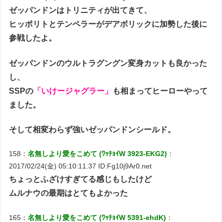
ゼッパンドンはトリニティが出てきて、
ヒッポリトとテンペラーがデアボリックに加勢した後に
参戦したよ。
ゼッパンドンのウルトラグングン変身カットも良かった
し、
SSPの
「いけージャグラー」
も相まってヒーローやって
ました。
そして相変わらず強いゼッパンドンシールド。
158：
名無しより愛をこめて (ﾜｯﾁｮｲW 3923-EKG2)
：
2017/02/24(金) 05:10:11.37 ID:Fg10j9Ar0.net
ちょっとふざけすぎてる感じもしたけど
ムルナウの最期はとてもよかった
165：
名無しより愛をこめて (ﾜｯﾁｮｲW 5391-ehdK)
：