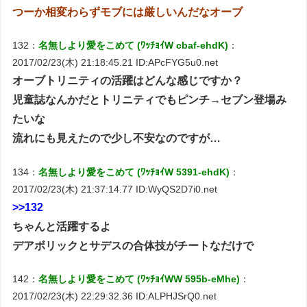
つーか相変わらずモブには厳しいんだなオーブ
132：
名無しより愛をこめて (ﾜｯﾁｮｲW cbaf-ehdK)
：
2017/02/23(木) 21:18:45.21 ID:APcFYG5u0.net
オーブトリニティの活躍はどんな感じですか？
児童誌なんかだとトリニティでもピンチ→セブン登場み
たいな
流れにも見えたので少し不安なのですが…
134：
名無しより愛をこめて (ﾜｯﾁｮｲW 5391-ehdK)
：
2017/02/23(木) 21:37:14.77 ID:WyQS2D7i0.net
>>132
ちゃんと活躍するよ
デアボリックとサデスの合体技がチートなだけで
142：
名無しより愛をこめて (ﾜｯﾁｮｲWW 595b-eMhe)
：
2017/02/23(木) 22:29:32.36 ID:ALPHJSrQ0.net