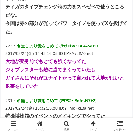
ティガのタイプチェンジ時の力をスペゼペで使うところ
だな。
今回は赤の部分が光ってパワータイプを使ってXを投げて
た。
223：
名無しより愛をこめて (ﾜｯﾁｮｲW 9304-odPR)
：
2017/02/24(金) 14:43:16.05 ID:EAkAvLfM0.net
大地が変身前でもとても強くなってた
ジオブラスターも敵に当てまくっていたし
ガイさんにそれがユナイトかって言われて大地がはいと
返事をしていた
231：
名無しより愛をこめて (ｱｳｱｳｶｰ Safd-N7+2)
：
2017/02/24(金) 15:32:15.80 ID:YTMgFcEfa.net
特撮博物館のイベントのメイキングでやってた
糸を引き抜くタイプのビル破壊(外壁が崩れていく奴)をや
メニュー
ホーム
検索
トップ
サイドバー
ってて