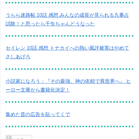
うらら迷路帖 10話 感想 みんなの成長が見られる九番占
試験！と思ったら千矢ちゃんどうなった
セイレン 10話 感想 トナカイへの熱い風評被害はやめて
さしあげろ
小説家になろう：『その最強、神の依頼で異世界へ』 ヒ
ーロー文庫から書籍化決定！
集めた昔の広告を貼ってくで