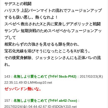
サデスとの戦闘
ハリスラ 上記バーンマイトの流れでフュージョンアップ
するも扱い悪し。熱くなれよ！
スペゼペ 救出されたXと共に変身しデアボリックと戦闘
サンブレ 短期決戦のためスペゼペからフュージョンアッ
プして
相変わらずの力強さを見せるも隙を突かれ、
宝石化光線を浴びそうになったところをXが庇う。
その後変身解除、ジェッタとシンさんにも正体バレの流
れ。
143：
名無しより愛をこめて (ﾜｯﾁｮｲ 5bcb-Pl42)
：2017/02/23(木)
22:35:11.49 ID:LMH6xsp10.net
ゼッパンドン熱いな。
157：
名無しより愛をこめて (ﾜｯﾁｮｲ ab42-7sxo)
：
2017/02/24(金) 04:44:42.67 ID:4SDQbYJ10.net