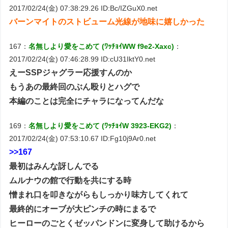
2017/02/24(金) 07:38:29.26 ID:Bc/IZGuX0.net
バーンマイトのストビューム光線が地味に嬉しかった
167：
名無しより愛をこめて (ﾜｯﾁｮｲWW f9e2-Xaxc)
：
2017/02/24(金) 07:46:28.99 ID:cU31IktY0.net
えーSSPジャグラー応援すんのか
もうあの最終回のぶん殴りとハグで
本編のことは完全にチャラになってんだな
169：
名無しより愛をこめて (ﾜｯﾁｮｲW 3923-EKG2)
：
2017/02/24(金) 07:53:10.67 ID:Fg10j9Ar0.net
>>167
最初はみんな訝しんでる
ムルナウの館で行動を共にする時
憎まれ口を叩きながらもしっかり味方してくれて
最終的にオーブが大ピンチの時にまるで
ヒーローのごとくゼッパンドンに変身して助けるから