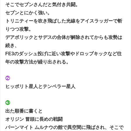
そこでセブンさんだと気付き共闘。
セブンとにかく強い。
トリニティーを吹き飛ばした光線をアイスラッガーで斬
りつつ攻撃。
デアボリックとサデスの合体が解除されてからも攻勢は
続き、
FE3のダッシュ投げに近い攻撃やドロップキックなど往
年の攻撃方法が繰り出される。
②
ヒッポリト星人とテンペラー星人
③
出た順番に書くと
オリジン 冒頭に長めの戦闘
バーンマイト ムルナウの館で異空間に飛ばされ、そこで