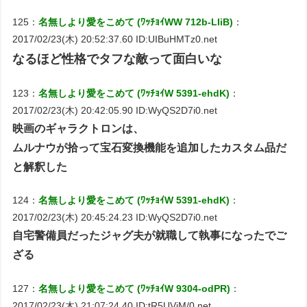
125：
名無しより愛をこめて (ﾜｯﾁｮｲWW 712b-LIiB)
：
2017/02/23(木) 20:52:37.60 ID:UIBuHMTz0.net
なるほど性格でタフな敵って面白いな
123：
名無しより愛をこめて (ﾜｯﾁｮｲW 5391-ehdK)
：
2017/02/23(木) 20:42:05.90 ID:WyQS2D7i0.net
映画のギャラクトロンは、
ムルナウが拾って宝石変換機能を追加したカスタム品だ
と解釈した
124：
名無しより愛をこめて (ﾜｯﾁｮｲW 5391-ehdK)
：
2017/02/23(木) 20:45:24.23 ID:WyQS2D7i0.net
自宅警備員だったジャグ夫が就職して執事になったでご
ざる
127：
名無しより愛をこめて (ﾜｯﾁｮｲW 9304-odPR)
：
2017/02/23(木) 21:07:24.40 ID:tR5UVjM/0.net