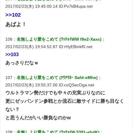
2017/02/23(木) 19:45:00.14 ID:Pv7kB4upa.net
>>102
あばよ！
106：
名無しより愛をこめて (ﾜｯﾁｮｲWW f9e2-Xaxc)
：
2017/02/23(木) 19:54:52.87 ID:rHyEBmkf0.net
>>103
あっさりだなｗ
107：
名無しより愛をこめて (ｱｳｱｳｶｰ Safd-eMhe)
：
2017/02/23(木) 19:55:37.06 ID:coQSecOga.net
ウルトラマン勢だけでも中々の充実ぶりなのに
更にゼッパンドン参戦とか流石に敵サイドに勝ち目なく
ない？
と思うんだがいい勝負なのかw
108：
名無しより愛をこめて (ﾜｯﾁｮｲW 5391-ehdK)
：