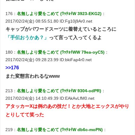
176：
名無しより愛をこめて (ﾜｯﾁｮｲW 3923-EKG2)
：
2017/02/24(金) 08:55:51.80 ID:Fg10j9Ar0.net
キャップがパワードスーツに着替えているところに
「手伝おうかあ？」
って言って入ってくるよ
180：
名無しより愛をこめて (ﾜｯﾁｮｲWW 79ea-oyC5)
：
2017/02/24(金) 09:28:23.99 ID:bkiFap4r0.net
>>176
また変態言われるなwww
213：
名無しより愛をこめて (ﾜｯﾁｮｲW 9304-odPR)
：
2017/02/24(金) 14:10:49.39 ID:EAkAvLfM0.net
アタッカーXは例のあの技だ！とか大地とエックスがやり
とりしてて笑った
219：
名無しより愛をこめて (ﾜｯﾁｮｲW db6c-moPN)
：