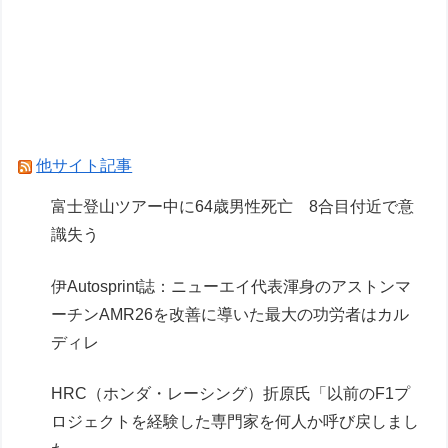
時間経過で剥がれるの？
元F1王者ハッキネン、フェルスタペンのマクラ
ーレン加入の噂に「なぜ調和がある現体制を崩す
必要がある？」
全国を旅行で周るのが趣味の奴でも最後まで残っ
他サイト記事
てそうな都道府県ってどこ？？？
富士登山ツアー中に64歳男性死亡 8合目付近で意
識失う
Powered by livedoor 相互RSS
伊Autosprint誌：ニューエイ代表渾身のアストンマ
ーチンAMR26を改善に導いた最大の功労者はカル
ディレ
HRC（ホンダ・レーシング）折原氏「以前のF1プ
ロジェクトを経験した専門家を何人か呼び戻しまし