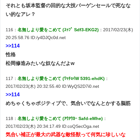
それとも坂本監督の回的な大技バーゲンセールで死なな
い的なアレ？
116：
名無しより愛をこめて (ｽｯﾌﾟ Sdf3-EKG2)
：2017/02/23(木)
20:25:58.76 ID:/y4DJQc0d.net
>>114
性格
松岡修造みたいな奴なんだよw
117：
名無しより愛をこめて (ﾜｯﾁｮｲW 5391-ehdK)
：
2017/02/23(木) 20:32:55.40 ID:WyQS2D7i0.net
>>114
めちゃくちゃポジティブで、気合いでなんとかする脳筋
118：
名無しより愛をこめて (ｱｳｱｳｶｰ Safd-eMhe)
：
2017/02/23(木) 20:34:17.49 ID:coQSecOga.net
気合い補正が最大の武器な敵怪獣って何気に珍しいな