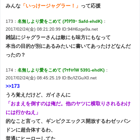
みんな
「いっけージャグラー！」
って応援
173：
名無しより愛をこめて (ｱｳｱｳｶｰ Safd-ehdK)
：
2017/02/24(金) 08:21:20.99 ID:94H6zge9a.net
雑誌にジャグラーさんは敵にも味方にもなって
本当の目的が別にあるみたいに書いてあったけどなんだ
ったの？
174：
名無しより愛をこめて (ﾜｯﾁｮｲW 5391-ehdK)
：
2017/02/24(金) 08:45:25.19 ID:Bc/IZGuX0.net
>>173
うろ覚えだけど、ガイさんに
「おまえを倒すのは俺だ。他のヤツに横取りされるわけ
には行かねえ」
的なこと言って、ギンビクエックス開放するわゼッパン
ドンに超合体するわ、
普通にヒーローしてた