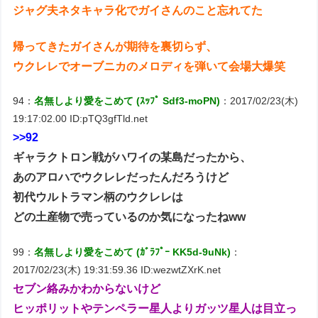
ジャグ夫ネタキャラ化でガイさんのこと忘れてた
帰ってきたガイさんが期待を裏切らず、
ウクレレでオーブニカのメロディを弾いて会場大爆笑
94：
名無しより愛をこめて (ｽｯﾌﾟ Sdf3-moPN)
：2017/02/23(木)
19:17:02.00 ID:pTQ3gfTld.net
>>92
ギャラクトロン戦がハワイの某島だったから、
あのアロハでウクレレだったんだろうけど
初代ウルトラマン柄のウクレレは
どの土産物で売っているのか気になったねww
99：
名無しより愛をこめて (ｶﾞﾗﾌﾟｰ KK5d-9uNk)
：
2017/02/23(木) 19:31:59.36 ID:wezwtZXrK.net
セブン絡みかわからないけど
ヒッポリットやテンペラー星人よりガッツ星人は目立っ