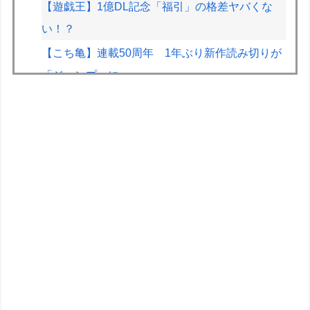
【遊戯王】1億DL記念「福引」の格差ヤバくな
い！？
【こち亀】連載50周年 1年ぶり新作読み切りが
「ジャンプ」に
割と批判されてるけどエルデンDLCも面白かった
よね？ ミケラダ以外は
【悲報】Amazon配達員、ガチでブチギレるｗｗ
ｗｗ
【速報】とある魔術の禁書目録、最新刊でヒロイ
ン戦争決着wwwwwwwwwwwww
【悲報】人気配信者「はっきり言う、ジャングリ
ア沖縄ほんとーーーーーーーーにおもんな
い！！！！」→炎上
車とかバイクのガラスコーティングってやっぱり