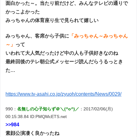
面白かった～。当たり前だけど、みんなテレビの通りで
かっこよかった
みっちゃんの体育座り生で見られて嬉しい
みっちゃん、客席から子供に
「みっちゃん～みっちゃん
～」
って
いわれて大人気だったけど中の人も子供好きなのね
最終回後のテレ朝公式メッセージ読んだらうるっとき
た…
https://www.tv-asahi.co.jp/zyuoh/contents/News/0029/
990：
名無しの心子知らず＠＼(^o^)／
：2017/02/06(月)
00:15:38.84 ID:PMQMcETS.net
>>984
素顔公演凄く良かったね