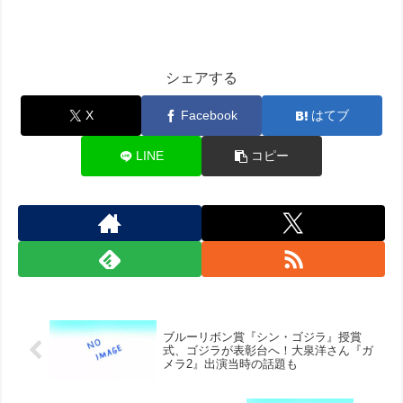
シェアする
X
Facebook
はてブ
LINE
コピー
ブルーリボン賞『シン・ゴジラ』授賞
式、ゴジラが表彰台へ！大泉洋さん『ガ
メラ2』出演当時の話題も