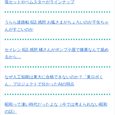
張セットやベムスターがラインナップ
うらら迷路帖 6話 感想 お狐さまがちょろいのか千矢ちゃ
んがすごいのか
セイレン 6話 感想 橘さんがポンプ小屋で膝裏なんて舐め
るから…
なぜ人工知能は東大に合格できないのか？「東ロボく
ん」プロジェクトで分かったAIの弱点
昭和って凄い時代だったよな（今では考えられない昭和
の話）