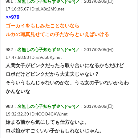
981：
名無しの心子知らず＠＼(^o^)／
：2017/02/05(日)
17:16:35.67 ID:pLX8c2M9.net
>>979
ゴーカイをもしみたことないなら
ルカの写真見せてこの子だからといえばいける
982：
名無しの心子知らず＠＼(^o^)／
：2017/02/05(日)
17:47:58.53 ID:rsVdo8Ky.net
人間女子がピンクだったら取り合いになるかもだけど
ロボだけどピンクだから大丈夫じゃない？
そういうもんじゃないのかな、うち女の子いないからわ
かんないな
983：
名無しの心子知らず＠＼(^o^)／
：2017/02/05(日)
19:32:32.39 ID:4COO4CXW.net
始まる前から気にしても仕方ないよ。
ロボ娘がすごくいい子かもしれないじゃん。