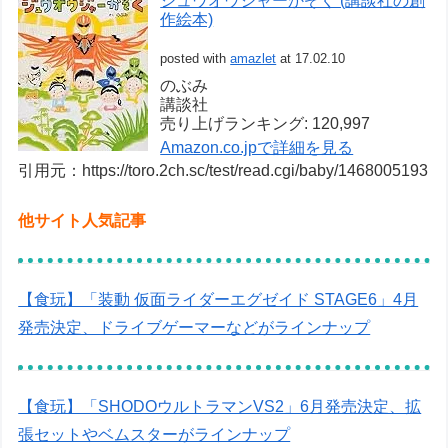
ジュウオウジャーかぞく (講談社の創
作絵本)
posted with
amazlet
at 17.02.10
のぶみ
講談社
売り上げランキング: 120,997
Amazon.co.jpで詳細を見る
引用元：https://toro.2ch.sc/test/read.cgi/baby/1468005193
他サイト人気記事
【食玩】「装動 仮面ライダーエグゼイド STAGE6」4月
発売決定、ドライブゲーマーなどがラインナップ
【食玩】「SHODOウルトラマンVS2」6月発売決定、拡
張セットやベムスターがラインナップ