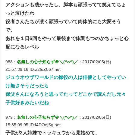
アクションも凄かったし、脚本も頑張ってて笑えてちょ
っと泣けたわ
役者さんたちが凄く頑張っていて肉体的にも大変そう
で、
あれを１日6回もやって最後まで体調もつのかちょっと心
配になるレベル
988：
名無しの心子知らず＠＼(^o^)／
：2017/02/05(日)
21:57:39.16 ID:a2feZ567.net
ジュウオウザワールドの操役の人は俳優としてやってい
け無さそうだったら
保父さんになろうと思ってたってどこかで読んだし元々
子供好きみたいだね
979：
名無しの心子知らず＠＼(^o^)／
：2017/02/05(日)
15:35:09.95 ID:I4DOejSg.net
子供が2人姉妹でトッキュウから見始めて、