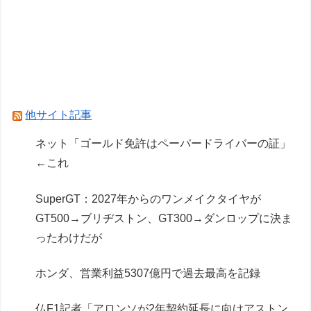
ヴィンランドサガって20年かけてトルファンの
成長描いたのになんか評価低くね？
ドラクエのブーメランて複数の敵に当たって戻っ
てくるけど
他サイト記事
Powered by livedoor 相互RSS
ネット「ゴールド免許はペーパードライバーの証」
←これ
SuperGT：2027年からのワンメイクタイヤが
GT500→ブリヂストン、GT300→ダンロップに決ま
ったわけだが
ホンダ、営業利益5307億円で過去最高を記録
仏F1記者「アロンソが2年契約延長に向けアストン