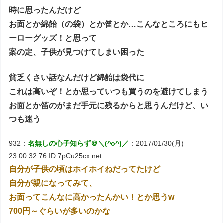
時に思ったんだけど
お面とか綿飴（の袋）とか笛とか…こんなところにもヒ
ーローグッズ！と思って
案の定、子供が見つけてしまい困った
貧乏くさい話なんだけど綿飴は袋代に
これは高いぞ！とか思っていつも買うのを避けてしまう
お面とか笛のがまだ手元に残るからと思うんだけど、い
つも迷う
932：
名無しの心子知らず＠＼(^o^)／
：2017/01/30(月)
23:00:32.76 ID:7pCu25cx.net
自分が子供の頃はホイホイねだってたけど
自分が親になってみて、
お面ってこんなに高かったんかい！とか思うw
700円～ぐらいが多いのかな