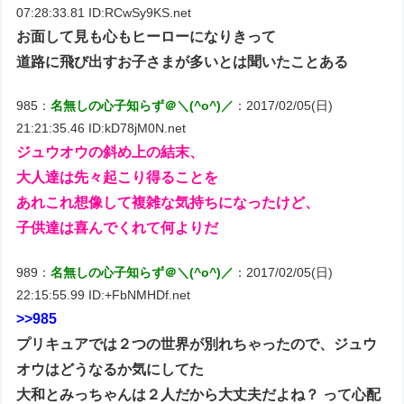
07:28:33.81 ID:RCwSy9KS.net
お面して見も心もヒーローになりきって
道路に飛び出すお子さまが多いとは聞いたことある
985：
名無しの心子知らず＠＼(^o^)／
：2017/02/05(日)
21:21:35.46 ID:kD78jM0N.net
ジュウオウの斜め上の結末、
大人達は先々起こり得ることを
あれこれ想像して複雑な気持ちになったけど、
子供達は喜んでくれて何よりだ
989：
名無しの心子知らず＠＼(^o^)／
：2017/02/05(日)
22:15:55.99 ID:+FbNMHDf.net
>>985
プリキュアでは２つの世界が別れちゃったので、ジュウ
オウはどうなるか気にしてた
大和とみっちゃんは２人だから大丈夫だよね？ って心配