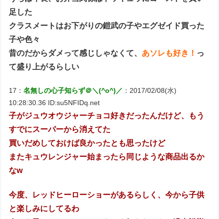
足した
クラスメートはお下がりの鎧武の子やエグゼイド買った
子や色々
昔のだからダメって感じしゃなくて、
あソレも好き！
っ
て盛り上がるらしい
17：
名無しの心子知らず＠＼(^o^)／
：2017/02/08(水)
10:28:30.36 ID:su5NFIDq.net
子がジュウオウジャーチョコ好きだったんだけど、もう
すでにスーパーから消えてた
買いだめしておけば良かったとも思ったけど
またキュウレンジャー始まったら同じような商品出るか
なw
今度、レッドヒーローショーがあるらしく、今から子供
と楽しみにしてるわ