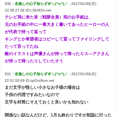
930：
名無しの心子知らず＠＼(^o^)／
：2017/01/30(月)
22:38:27.56 ID:LSiU92Iv.net
テレビ局に来た皆（戦隊全員）宛のお手紙は、
元のお手紙の中に一番大きく書いてあったヒーローの人
が代表で持って返って
キングとか希望者はコピーして貰ってファイリングして
たって言ってたね
敵のイラストは声優さんが持って帰ったりス―アクさん
が持って帰ったりしていたそう
931：
名無しの心子知らず＠＼(^o^)／
：2017/01/30(月)
22:51:50.69 ID:zpOcs9cm.net
まだ文字が怪しい小さなお子様の場合は
子供の代理ですみたいなので
文字を封筒にそえておくと良いかも知れない
関係ない話なんだけど、1月も終わりですが初詣に行った