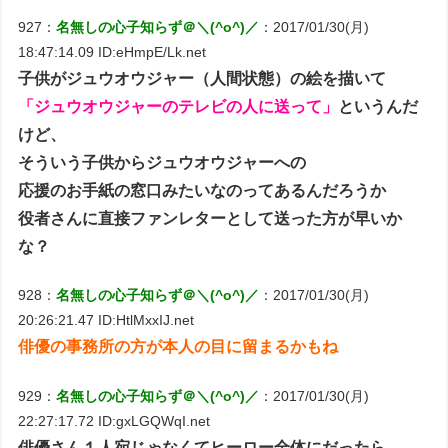
927：
名無しの心子知らず＠＼(^o^)／
：2017/01/30(月)
18:47:14.09 ID:eHmpE/Lk.net
子供がジュウオウジャー（人間状態）の絵を描いて
「ジュウオウジャーのテレビの人に送って」
というんだ
けど、
そういう子供からジュウオウジャーへの
応援のお手紙の窓口みたいなのってあるんだろうか
役者さんに直接ファンレターとして送った方が早いか
な？
928：
名無しの心子知らず＠＼(^o^)／
：2017/01/30(月)
20:26:21.47 ID:HtlMxxIJ.net
俳優の事務所の方が本人の目に留まるかもね
929：
名無しの心子知らず＠＼(^o^)／
：2017/01/30(月)
22:27:17.72 ID:gxLGQWqI.net
俳優さん１人宛じゃなくてヒーロー全体にだったら