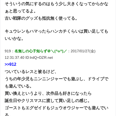
そういうの気にするのはもう少し大きくなってからかな
ぁと思ってるよ。
古い戦隊のグッズも抵抗無く使ってる。
キュウレンもハマったらハンカチくらいは買い足しても
いいかな。
919：
名無しの心子知らず＠＼(^o^)／
：2017/01/27(金)
12:31:37.40 ID:lrdQ+DZR.net
>>912
ついているレスと被るけど、
うちの年少児もニンニンジャーでも遊ぶし、ドライブで
も遊んでいる。
買い換えというより、次作品も好きになったら
誕生日やクリスマスに渡して買い足しの感じ。
ゴーストもエグゼイドもジュウオウジャーでも遊んでい
る。