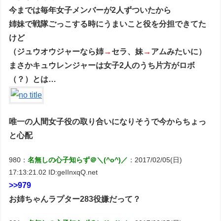
今までは毎年女子メンバーが2人ずついたから
姉妹で戦隊ごっこする時にうまいこと役を分担できてた
けど
（ジュウオウジャーなら姉
→
セラ、妹
→
アムみたいに）
まさかキュウレンジャーは女子2人のうち片方がロボ
（？）とは…
唯一の人間女子役の取り合いになりそうで今からちょっ
と心配
980：
名無しの心子知らず＠＼(^o^)／
：2017/02/05(日)
17:13:21.02 ID:geIInxqQ.net
>>979
お姉ちゃんラプター283役嫌だって？