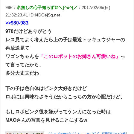
986：
名無しの心子知らず＠＼(^o^)／
：2017/02/05(日)
21:32:23.41 ID:I4DOejSg.net
>>980-983
978だけどありがとう
レス見てよく考えたら上の子は最近トッキュウジャーの
再放送見て
ワゴンちゃんを
「このロボットのお姉さん可愛いね」
っ
て言ってたから、
多分大丈夫だわ
下の子は色自体はピンク大好きだけど
ロボには興味なさそうだからこっちの方が心配だけど、
もしロボピンク役を嫌がってケンカになった時は
MAOさんの写真を見せることにするw