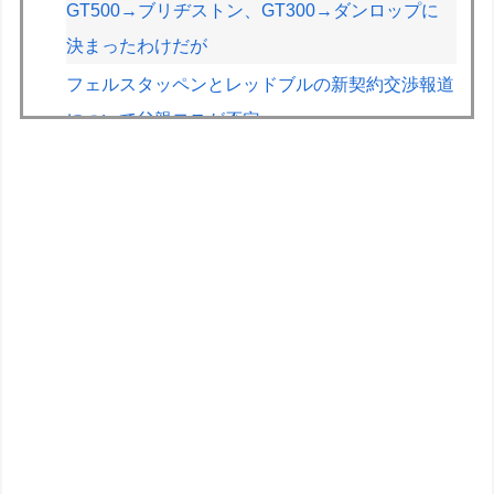
GT500→ブリヂストン、GT300→ダンロップに
決まったわけだが
フェルスタッペンとレッドブルの新契約交渉報道
について父親ヨスが否定
車のエアコンは外気取入派？それとも内気循環
派？
【悲報】印刷会社とトラブルになった絵師、内容
をXに投稿→物議を醸すｗｗｗｗ
【画像】絵師「印刷会社にゴミみたい印刷された
から晒すわ」→お前がクレーマーだと大炎上
【悲報】教室、ヤンキーがブチ切れでとんでもな
い空気になるｗｗｗｗ
友達から「お前はセガサターンみたいな奴」って
言われた