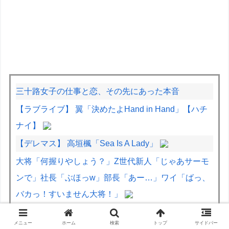
三十路女子の仕事と恋、その先にあった本音
【ラブライブ】 翼「決めたよHand in Hand」【ハチ
ナイ】
【デレマス】 高垣楓「Sea Is A Lady」
大将「何握りやしょう？」Z世代新人「じゃあサーモ
ンで」社長「ぶほっw」部長「あー…」ワイ「ばっ、
バカっ！すいません大将！」
なぜこんなに多くの物が中国製なのか？…米メディ
メニュー
ホーム
検索
トップ
サイドバー
ア！