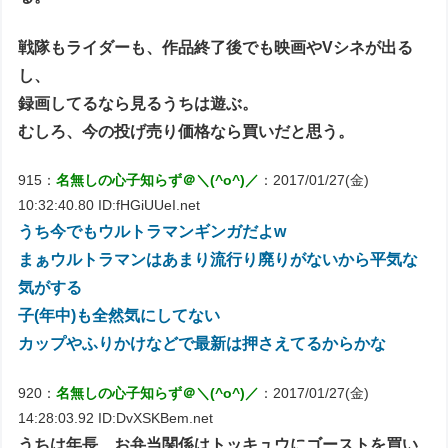
戦隊もライダーも、作品終了後でも映画やVシネが出る
し、
録画してるなら見るうちは遊ぶ。
むしろ、今の投げ売り価格なら買いだと思う。
915：
名無しの心子知らず＠＼(^o^)／
：2017/01/27(金)
10:32:40.80 ID:fHGiUUeI.net
うち今でもウルトラマンギンガだよw
まぁウルトラマンはあまり流行り廃りがないから平気な
気がする
子(年中)も全然気にしてない
カップやふりかけなどで最新は押さえてるからかな
920：
名無しの心子知らず＠＼(^o^)／
：2017/01/27(金)
14:28:03.92 ID:DvXSKBem.net
うちは年長、お弁当関係はトッキュウにゴーストを買い