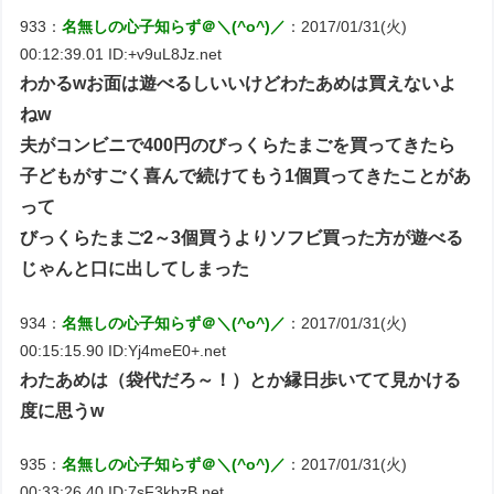
933：
名無しの心子知らず＠＼(^o^)／
：2017/01/31(火)
00:12:39.01 ID:+v9uL8Jz.net
わかるwお面は遊べるしいいけどわたあめは買えないよ
ねw
夫がコンビニで400円のびっくらたまごを買ってきたら
子どもがすごく喜んで続けてもう1個買ってきたことがあ
って
びっくらたまご2～3個買うよりソフビ買った方が遊べる
じゃんと口に出してしまった
934：
名無しの心子知らず＠＼(^o^)／
：2017/01/31(火)
00:15:15.90 ID:Yj4meE0+.net
わたあめは（袋代だろ～！）とか縁日歩いてて見かける
度に思うw
935：
名無しの心子知らず＠＼(^o^)／
：2017/01/31(火)
00:33:26.40 ID:7sF3kbzB.net