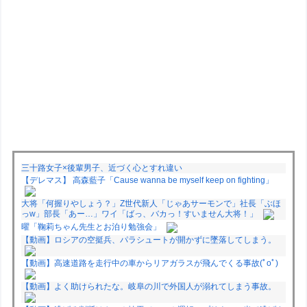
三十路女子×後輩男子、近づく心とすれ違い
【デレマス】 高森藍子「Cause wanna be myself keep on fighting」
大将「何握りやしょう？」Z世代新人「じゃあサーモンで」社長「ぶほ
っw」部長「あー…」ワイ「ばっ、バカっ！すいません大将！」
曜「鞠莉ちゃん先生とお泊り勉強会」
【動画】ロシアの空挺兵、パラシュートが開かずに墜落してしまう。
【動画】高速道路を走行中の車からリアガラスが飛んでくる事故(ﾟoﾟ)
【動画】よく助けられたな。岐阜の川で外国人が溺れてしまう事故。