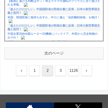
【動画】逃げる判断はやっ！埼玉でスマホ運転のプリウスに当て逃げさ
れる車載。
「盗人たけだけしい」中国国防省が防衛白書に反発…日本の新型軍国主
義と批判！
米国、韓国防衛に核持ち出すか…中ロに備え「短距離戦術核」を検討！
「盗人たけだけしい」中国国防省が防衛白書に反発…日本の新型軍国主
義と批判！
中国企業Zbtlink製ルーター20機種にバックドア、外部から完全制御の
おそれ！
「君たちはどう生きるか」Blu-ray予約受付開始！アフレコ台本や絵コ
ンテ、米津玄師による主題歌「地球儀」ミュージッククリップ収録。ス
タジオジブリ作品で初の「4K UHD」版も発売！！
次のページ
★【ワートリ】今月新発売!!第27巻まとめ【コメント欄まとめます】
【しばらく固定記事です】
★【ワートリ】今月第241話「遠征選抜試験㊲」第242話「遠征選抜試
験㊳」【コメント欄まとめます】【しばらく固定記事です】
前
次
1
2
3
1126
★【ワートリ】風間隊3人≒忍田単騎くらいのイメージかな
Powered by livedoor 相互RSS
へ
へ