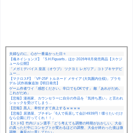
夫婦なのに、心が一番遠かった日々
【魂ネイションズ】「S.H.Figuarts」ほか 2026年8月発売商品【スケジ
ュール公開】
「メガミデバイス 皇巫（オウブ） ツクヨミ レガリア」コトブキヤデビ
ュー…
【マクロスF】「VF-25F トルネード メサイア (大気圏内仕様)」プラモ
デル 試作画像追加【明日発売】
ゲーム作者ワイ「感想ください。辛口でもOKです」 敵「あれがだめ。
これがだめ」
【悲報】漫画家、カウンセラーに自分の作品を「気持ち悪い」と言われ
ショックを受けてしまう…
【悲報】黒人、卑怯すぎて炎上するｗｗｗｗ
【悲報】居酒屋、ブチギレ「6人で長居して会計4939円！喋りたいだけ
なら公園に行ってくれ！！」
【スト6】竹内ジョン選手「どう考えても調整の時期がおかしい。大会
の真っただ中にコンセプトが変わるほどの調整、大会が終わった後は微
調整。趣旨が一貫してない」