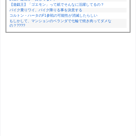
【遊戯王】「ゴエモン」って紙でそんなに活躍してるの？
バイク乗りワイ、バイク降りる事を決意する
コルトン・ハータのF1参戦の可能性が消滅したらしい
もしかして、マンションのベランダで七輪で焼き肉ってダメな
の？????
Powered by livedoor 相互RSS