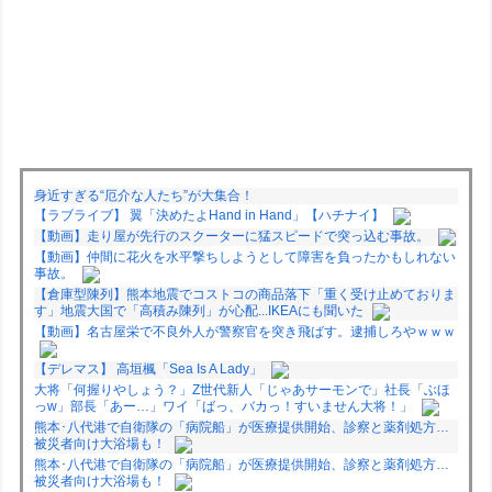
身近すぎる“厄介な人たち”が大集合！
【ラブライブ】 翼「決めたよHand in Hand」【ハチナイ】
【動画】走り屋が先行のスクーターに猛スピードで突っ込む事故。
【動画】仲間に花火を水平撃ちしようとして障害を負ったかもしれない
事故。
【倉庫型陳列】熊本地震でコストコの商品落下「重く受け止めておりま
す」地震大国で「高積み陳列」が心配...IKEAにも聞いた
【動画】名古屋栄で不良外人が警察官を突き飛ばす。逮捕しろやｗｗｗ
【デレマス】 高垣楓「Sea Is A Lady」
大将「何握りやしょう？」Z世代新人「じゃあサーモンで」社長「ぶほ
っw」部長「あー…」ワイ「ばっ、バカっ！すいません大将！」
熊本･八代港で自衛隊の「病院船」が医療提供開始、診察と薬剤処方…
被災者向け大浴場も！
熊本･八代港で自衛隊の「病院船」が医療提供開始、診察と薬剤処方…
被災者向け大浴場も！