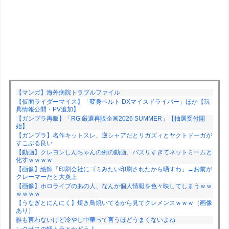
【マンガ】海外病院トラブルファイル
【仮面ライダーマイス】「変身ベルト DXマイスドライバー」ほか【玩
具情報公開・PV追加】
【ガンプラ再販】「RG 厳選再販企画2026 SUMMER」【抽選受付開
始】
【ガンプラ】名作キットスレ、逆シャアだとリガズィとヤクトドーガが
すこぶる良い
【動画】クレヨンしんちゃんの例の動画、バズリすぎてネットミームと
化すｗｗｗｗ
【画像】絵師「印刷会社にゴミみたい印刷されたから晒すわ」→お前が
クレーマーだと大炎上
【画像】ホロライブのあの人、なんか個人情報を色々映してしまうｗｗ
ｗｗｗｗ
【うなぎとにんにく】焼き鳥焼いてるから見てクレメンスｗｗｗ（画像
あり）
誰も言わないけど冷やし中華って言うほどうまくないよね
レクサスの軽トラとかどうよ