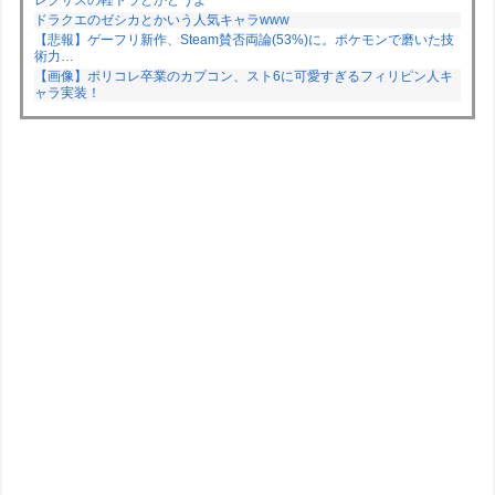
ドラクエのゼシカとかいう人気キャラwww
【悲報】ゲーフリ新作、Steam賛否両論(53%)に。ポケモンで磨いた技
術力…
【画像】ポリコレ卒業のカプコン、スト6に可愛すぎるフィリピン人キ
ャラ実装！
Powered by livedoor 相互RSS