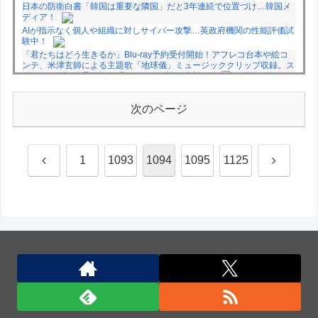
日本の防衛白書「韓国は重要な隣国」だと3年連続で位置づけ…韓国メ
ディア！
AIが指示なく個人や組織に対しサイバー攻撃…英政府機関の性能評価試
験中！
「君たちはどう生きるか」Blu-ray予約受付開始！アフレコ台本や絵コ
ンテ、米津玄師による主題歌「地球儀」ミュージッククリップ収録。ス
タジオジブリ作品で初の「4K UHD」版も発売！！
★【ワートリ】今月新発売!!第27巻まとめ【コメント欄まとめます】
【しばらく固定記事です】
次のページ
★【ワートリ】今月第241話「遠征選抜試験㊲」第242話「遠征選抜試
験㊳」【コメント欄まとめます】【しばらく固定記事です】
★【ワートリ】風間隊3人≒忍田単騎くらいのイメージかな
前
次
1
1093
1094
1095
1125
Powered by livedoor 相互RSS
へ
へ