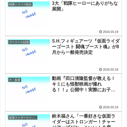
3大「戦隊ヒーローにありがちな
戦隊シリーズ総合
展開」
2016.03.19
S.H.フィギュアーツ『仮面ライダ
ゴーストの話題
ーゴースト 闘魂ブースト魂』が8
月から一般発売決定
2016.03.19
動画『田口清隆監督が教える！
Ｐ・監督
キミにも怪獣映画が撮れ
る！！』公開中！実際にお子さ
んたちが撮影した怪獣動画も大
募集
2016.03.19
鈴木福さん「一番好きな仮面ラ
仮面ライダーストロンガー
イダーはストロンガー！チャー