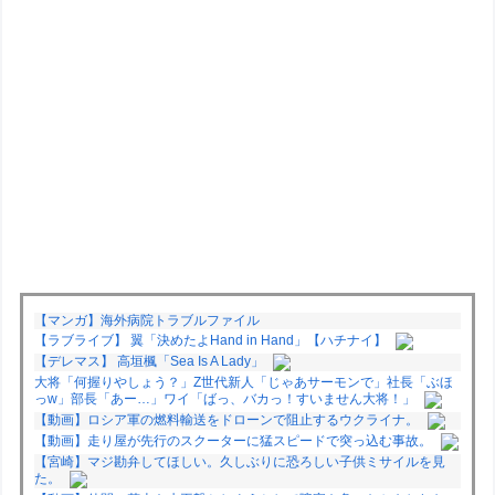
【マンガ】海外病院トラブルファイル
【ラブライブ】 翼「決めたよHand in Hand」【ハチナイ】
【デレマス】 高垣楓「Sea Is A Lady」
大将「何握りやしょう？」Z世代新人「じゃあサーモンで」社長「ぶほ
っw」部長「あー…」ワイ「ばっ、バカっ！すいません大将！」
【動画】ロシア軍の燃料輸送をドローンで阻止するウクライナ。
【動画】走り屋が先行のスクーターに猛スピードで突っ込む事故。
【宮崎】マジ勘弁してほしい。久しぶりに恐ろしい子供ミサイルを見
た。