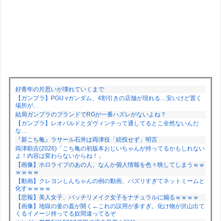
好青年の片思いが壊れていくまで
【ガンプラ】PGU νガンダム、4割引きの店舗が現れる…安いけど置く
場所が…
結局ガンプラのブランドでRGが一番ハズレがないよね？
【ガンプラ】レオパルドとダヴィンチって通してるとこ全然ないんだ
な…
『新こち亀』ラサール石井は両津役「続投せず」明言
両津勘吉(2026)「こち亀の初版本おじいちゃんが持ってるかもしれない
よ！内容は変わらないからね！」
【画像】ホロライブのあの人、なんか個人情報を色々映してしまうｗｗ
ｗｗｗｗ
【動画】クレヨンしんちゃんの例の動画、バズリすぎてネットミームと
化すｗｗｗｗ
【悲報】美人女子、バッチリメイク女子をナチュラルに煽るｗｗｗｗ
【画像】地獄の釜の蓋が開く←これの誤用が多すぎ。化け物が沢山出て
くるイメージ持ってる奴間違ってるぞ