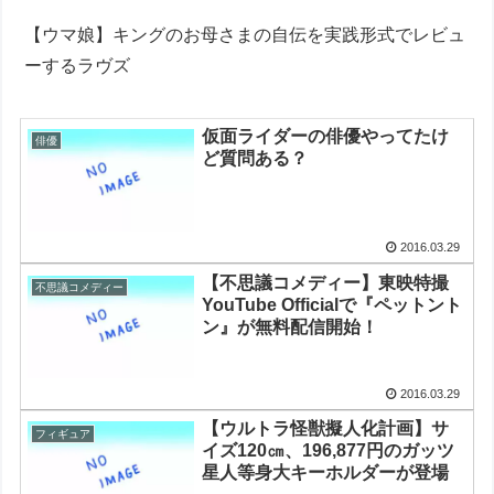
【ウマ娘】キングのお母さまの自伝を実践形式でレビュ
ーするラヴズ
仮面ライダーの俳優やってたけ
俳優
ど質問ある？
2016.03.29
【不思議コメディー】東映特撮
不思議コメディー
YouTube Officialで『ペットント
ン』が無料配信開始！
2016.03.29
【ウルトラ怪獣擬人化計画】サ
フィギュア
イズ120㎝、196,877円のガッツ
星人等身大キーホルダーが登場