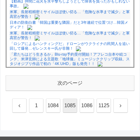
【動画】仲間に花火を水平撃ちしようとして障害を負ったかもしれない
事故。
米軍、長射程精密ミサイルほぼ使い切る…「危険な水準まで減少」と軍
高官が警告！
日本の防衛白書「韓国は重要な隣国」だと3年連続で位置づけ…韓国メ
ディア！
米軍、長射程精密ミサイルほぼ使い切る…「危険な水準まで減少」と軍
高官が警告！
「ロシアによるハンティングだ」ドローンがウクライナの民間人を追い
回して爆発…ゼレンスキー氏が非難！
「君たちはどう生きるか」Blu-ray予約受付開始！アフレコ台本や絵コ
ンテ、米津玄師による主題歌「地球儀」ミュージッククリップ収録。ス
タジオジブリ作品で初の「4K UHD」版も発売！！
★【ワートリ】今月新発売!!第27巻まとめ【コメント欄まとめます】
【しばらく固定記事です】
★【ワートリ】今月第241話「遠征選抜試験㊲」第242話「遠征選抜試
次のページ
験㊳」【コメント欄まとめます】【しばらく固定記事です】
★【ワートリ】風間隊3人≒忍田単騎くらいのイメージかな
Powered by livedoor 相互RSS
前
次
1
1084
1085
1086
1125
へ
へ