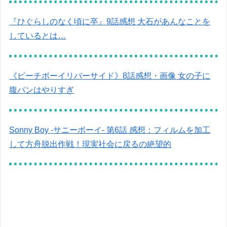
『ひぐらしのなく頃に卒』9話感想 大石があんなことを
しているとは…
《ピーチボーイリバーサイド》8話感想・画像 女の子に
腹パンはやりすぎ
Sonny Boy -サニーボーイ- 第6話 感想：フィルムを加工
して方舟脱出作戦！現実社会に戻るの絶望的