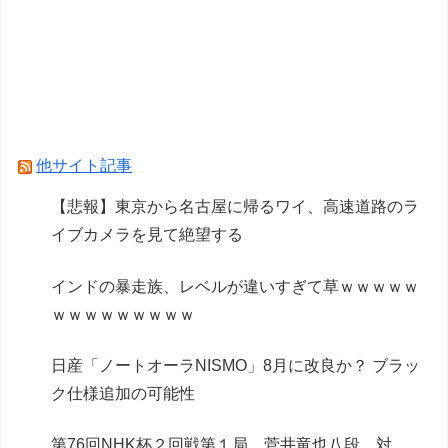
Powered by livedoor 相互RSS
他サイト記事
【悲報】東京から名古屋に帰るワイ、高速道路のラ
イブカメラを見て絶望する
インドの暴走族、レベルが違いすぎて草ｗｗｗｗｗ
ｗｗｗｗｗｗｗｗｗ
日産「ノートオーラNISMO」8月に改良か？ ブラッ
ク仕様追加の可能性
第76回NHK杯２回戦第１局 菅井竜也八段 対