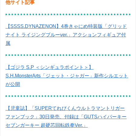
他サイト記事
【SSSS.DYNAZENON】4巻きゃにめ特装版「グリッド
ナイト ライジングブルーver.」アクションフィギュア付
属
【ゴジラ S.P ＜シンギュラポイント＞】
S.H.MonsterArts「ジェット・ジャガー」新作シルエット
が公開
【児童誌】「SUPERてれびくんウルトラマントリガー
ファンブック」30日発売、付録は「GUTSハイパーキー
セブンガーキー 超硬芯回転鉄拳Ver.」