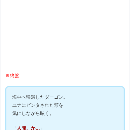
※終盤
海中へ帰還したダーゴン。
ユナにビンタされた頬を
気にしながら呟く。
「
人間、か…
」