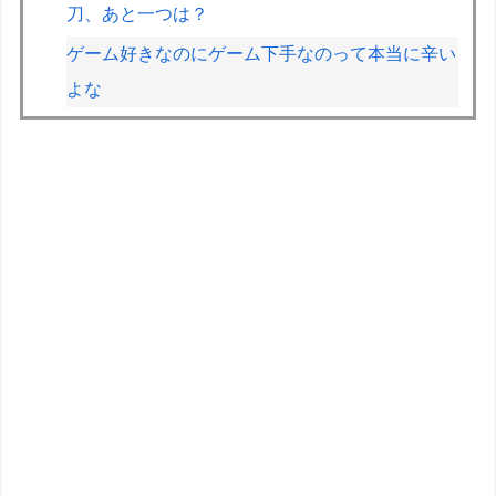
刀、あと一つは？
ゲーム好きなのにゲーム下手なのって本当に辛い
よな
第76回NHK杯２回戦第１局 菅井竜也八段
対 大橋貴洸七段
お高いテント、盗まれそうで怖くない？
テスラ、26年中に日本の納車拠点を6割増 販売
急増による混乱収拾へ
【ガンプラ】もしRGでサブキャラガンダム出し
てくれるとしたら何がいい？
「30 MINUTES SISTERS カスタマイズのスス
メ」こういうハウツー本ってなんかいいよね
ガンプラも棚に並ぶようになったな