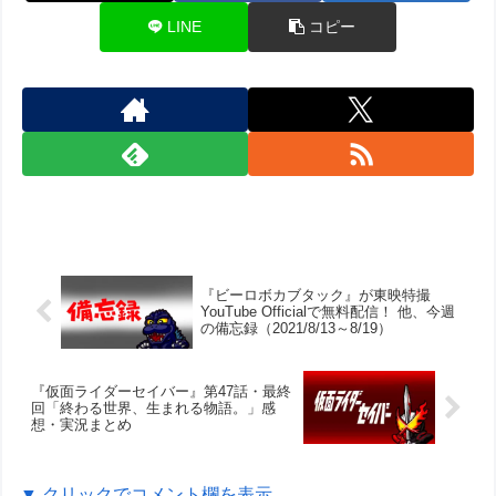
LINE
コピー
『ビーロボカブタック』が東映特撮
YouTube Officialで無料配信！ 他、今週
の備忘録（2021/8/13～8/19）
『仮面ライダーセイバー』第47話・最終
回「終わる世界、生まれる物語。」感
想・実況まとめ
▼ クリックでコメント欄を表示