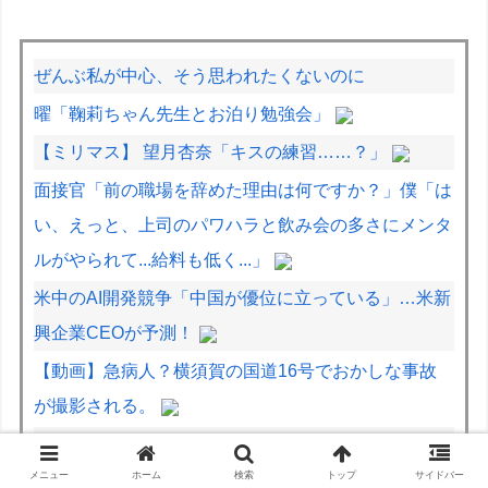
ぜんぶ私が中心、そう思われたくないのに
曜「鞠莉ちゃん先生とお泊り勉強会」
【ミリマス】 望月杏奈「キスの練習……？」
面接官「前の職場を辞めた理由は何ですか？」僕「は
い、えっと、上司のパワハラと飲み会の多さにメンタ
ルがやられて...給料も低く...」
米中のAI開発競争「中国が優位に立っている」…米新
興企業CEOが予測！
【動画】急病人？横須賀の国道16号でおかしな事故
が撮影される。
【動画】世界一過酷なオフロードレースのコース設計
が絶対におかしい（笑）
メニュー
ホーム
検索
トップ
サイドバー