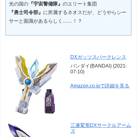
光の国の
『宇宙警備隊』
のエリート集団
『勇士司令部』
に所属するネオスだが、どうやらシー
サーと面識があるらしく……！？
DXガッツスパークレンス
バンダイ(BANDAI) (2021-
07-10)
Amazon.co.jpで詳細を見る
三連変形DXサークルアーム
ズ