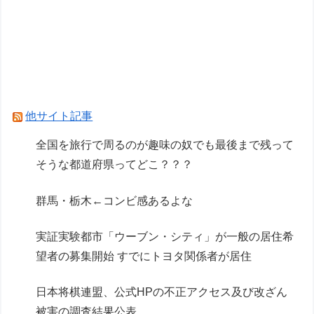
とか改造しちゃったら元の姿に戻せない！勿体無
い！って日和る！！
ガンプラも棚に並ぶようになったな
【ガンプラ再販】「ガンダムビルドファイターズ
選抜選挙」【本日投票開始】
他サイト記事
Powered by livedoor 相互RSS
全国を旅行で周るのが趣味の奴でも最後まで残って
そうな都道府県ってどこ？？？
群馬・栃木←コンビ感あるよな
実証実験都市「ウーブン・シティ」が一般の居住希
望者の募集開始 すでにトヨタ関係者が居住
日本将棋連盟、公式HPの不正アクセス及び改ざん
被害の調査結果公表