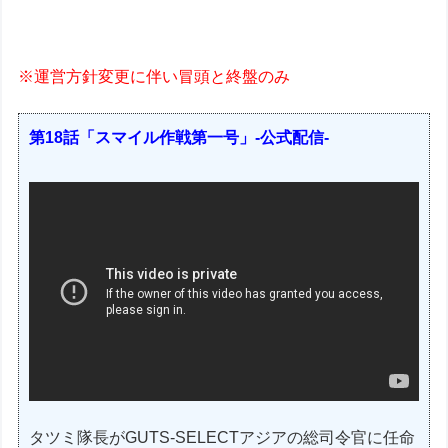
※運営方針変更に伴い冒頭と終盤のみ
第18話「スマイル作戦第一号」-公式配信-
タツミ隊長がGUTS-SELECTアジアの総司令官に任命