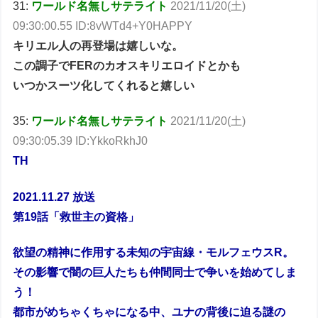
31:
ワールド名無しサテライト
2021/11/20(土)
09:30:00.55 ID:8vWTd4+Y0HAPPY
キリエル人の再登場は嬉しいな。
この調子でFERのカオスキリエロイドとかも
いつかスーツ化してくれると嬉しい
35:
ワールド名無しサテライト
2021/11/20(土)
09:30:05.39 ID:YkkoRkhJ0
TH
2021.11.27 放送
第19話「救世主の資格」
欲望の精神に作用する未知の宇宙線・モルフェウスR。
その影響で闇の巨人たちも仲間同士で争いを始めてしま
う！
都市がめちゃくちゃになる中、ユナの背後に迫る謎の