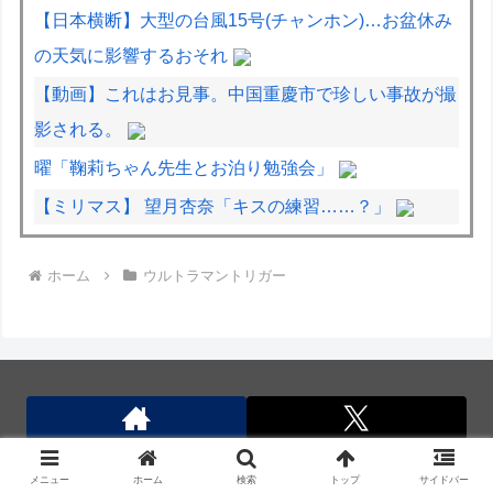
【日本横断】大型の台風15号(チャンホン)…お盆休み
の天気に影響するおそれ
【動画】これはお見事。中国重慶市で珍しい事故が撮
影される。
曜「鞠莉ちゃん先生とお泊り勉強会」
【ミリマス】 望月杏奈「キスの練習……？」
面接官「前の職場を辞めた理由は何ですか？」僕「は
ホーム
ウルトラマントリガー
い、えっと、上司のパワハラと飲み会の多さにメンタ
ルがやられて...給料も低く...」
日米のレアアース脱中国依存、量とコストで行き詰ま
り…台湾メディア！
インド、ロシアの第5世代戦闘機「Su-57」の購入を
見送りか！
メニュー
ホーム
検索
トップ
サイドバー