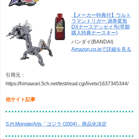
【メーカー特典付】ウルト
ラマントリガー 渦巻変形
DXナースデッセイ号(早期
購入特典ナースキー)
バンダイ(BANDAI)
Amazon.co.jpで詳細を見る
引用元：
https://himawari.5ch.net/test/read.cgi/livetx/1637345344/
他サイト記事
S.H.MonsterArts「ゴジラ (2004)」商品化決定