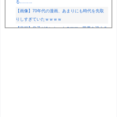
る………
【画像】70年代の漫画、あまりにも時代を先取
りしすぎていたｗｗｗｗ
【悲報】息子がみいちゃんのママ、限界を迎える
「もう無理。普通の家庭を築きたい。普通の子育
てをしたい。」
【悲報】人気プロゲーマーと結婚したグラドル、
息子の「自閉スペクトラム症」診断にショックで
泣く
桜木花道がモテないわけないだろwwwwww
【動画】ガチ勢同士のボンバーマン、凄いｗｗｗ
ｗｗｗｗｗｗｗｗｗ
【画像】週刊少年マガジン、限界突破
オリジナル30MS何となく考えたりするけど塗装