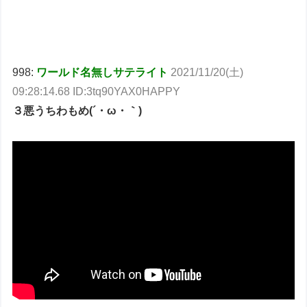
998:
ワールド名無しサテライト
2021/11/20(土)
09:28:14.68 ID:3tq90YAX0HAPPY
３悪うちわもめ(´・ω・｀)