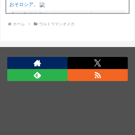
おそロシア。
【動画】両方馬鹿（笑）ミニストップでトラックと衝
ホーム
ウルトラマンオメガ
突したドラレコが（ノ∇`）
【動画】自動ドアの仕組みを理解した富山のツバメが
賢い。
中国企業Zbtlink製ルーター20機種にバックドア、外
部から完全制御のおそれ！
アメリカには「膨大な量の兵器がある」トランプ大統
領が主張…在庫枯渇の報道受け！
アメリカには「膨大な量の兵器がある」トランプ大統
領が主張…在庫枯渇の報道受け！
Anduril社が自律型ティルトローター攻撃ドローンの
コンセプトで衝撃を与える！