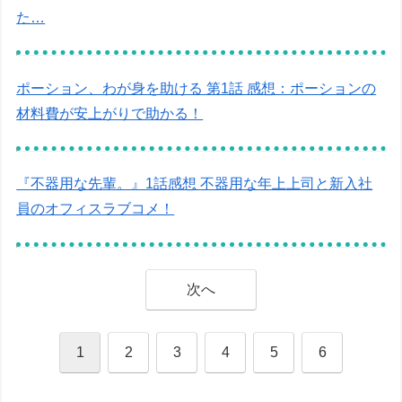
た…
ポーション、わが身を助ける 第1話 感想：ポーションの
材料費が安上がりで助かる！
『不器用な先輩。』1話感想 不器用な年上上司と新入社
員のオフィスラブコメ！
次へ
1
2
3
4
5
6