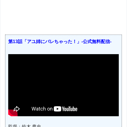
第13話「アユ姉にバレちゃった！」-公式無料配信-
監督：鈴木 農史