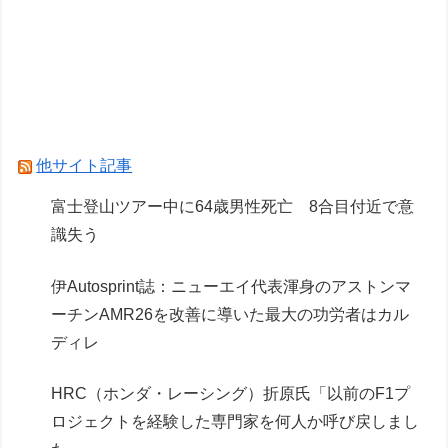
ゲーム作者ワイ「感想ください。辛口でもOKで
す」 敵「あれがだめ。これがだめ」
ブタメンに大人用サイズ登場
Powered by livedoor 相互RSS
他サイト記事
富士登山ツアー中に64歳男性死亡 8合目付近で意
識失う
伊Autosprint誌：ニューエイ代表渾身のアストンマ
ーチンAMR26を改善に導いた最大の功労者はカル
ディレ
HRC（ホンダ・レーシング）折原氏「以前のF1プ
ロジェクトを経験した専門家を何人か呼び戻しまし