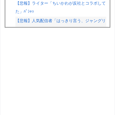
【悲報】ライター「ちいかわが反社とコラボして
た」ﾊﾟｼｬｯ
【悲報】人気配信者「はっきり言う、ジャングリ
ア沖縄ほんとーーーーーーーーにおもんな
い！！！！」→炎上
メルセデスのラッセルは2026F1マシンに対し雑
音をきり離し本質的な部分に集中できていないら
しい
西山朋佳女流三冠、女性初の棋士資格懸かる白玲
戦「今まで通りに」
低迷しても上位に戻ってこられるマクラーレンと
戻ってこられないウィリアムズは何が違うの
【こち亀】連載50周年 1年ぶり新作読み切りが
「ジャンプ」に