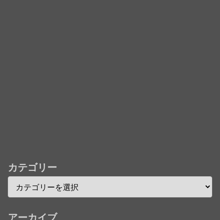
「君たちはどう生きるか」Blu-ray予約受付開始！ア
フレコ台本や絵コンテ、米津玄師による主題歌「地球
儀」ミュージッククリップ収録。スタジオジブリ作品
で初の「4K UHD」版も発売！！
★【ワートリ】今月新発売!!第27巻まとめ【コメント
欄まとめます】【しばらく固定記事です】
★【ワートリ】今月第241話「遠征選抜試験㊲」第
242話「遠征選抜試験㊳」【コメント欄まとめます】
【しばらく固定記事です】
★【ワートリ】風間隊3人≒忍田単騎くらいのイメー
ジかな
カテゴリー
Powered by livedoor 相互RSS
アーカイブ