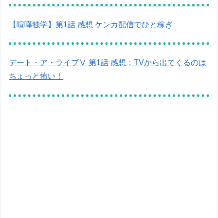
【喧嘩独学】第1話 感想 ケンカ配信でひと稼ぎ
デート・ア・ライブⅤ 第1話 感想：TVから出てくるのは
ちょっと怖い！