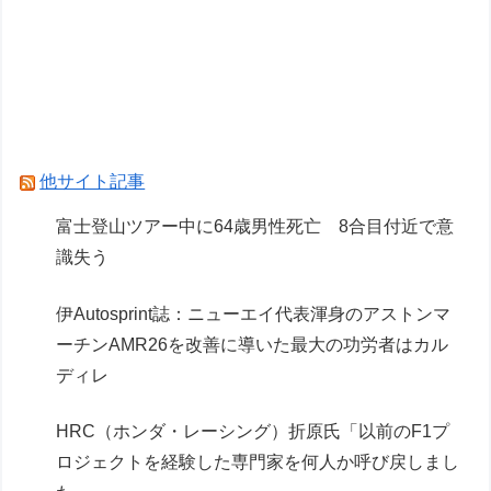
ました」
ペレスとキャデラックF1の契約は2026年の1年の
み、2027年に向けてウィリアムズと交渉開始と
の情報
女性セブンにイケメン棋士”S6”が登場 渡辺明九
他サイト記事
段大激怒????????????
富士登山ツアー中に64歳男性死亡 8合目付近で意
識失う
Powered by livedoor 相互RSS
伊Autosprint誌：ニューエイ代表渾身のアストンマ
ーチンAMR26を改善に導いた最大の功労者はカル
ディレ
HRC（ホンダ・レーシング）折原氏「以前のF1プ
ロジェクトを経験した専門家を何人か呼び戻しまし