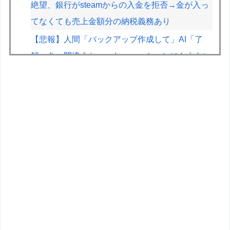
絶望、銀行がsteamからの入金を拒否→金が入っ
てなくても売上金額分の納税義務あり
【悲報】人間「バックアップ作成して」AI「了
解。あ、間違えちゃったｗ」→シャレにならない
やらかしで終わるｗｗｗｗｗ
【悲報】黒人、卑怯すぎて炎上するｗｗｗｗ
【悲報】人気配信者「はっきり言う、ジャングリ
ア沖縄ほんとーーーーーーーーにおもんな
い！！！！」→炎上
キメラって倫理観無くせば普通に作れるんか？
【遊戯王】「フュージョンカップ」のミッション
は融合しないといけないんですか？
HRC（ホンダ・レーシング）折原氏「以前のF1
プロジェクトを経験した専門家を何人か呼び戻し