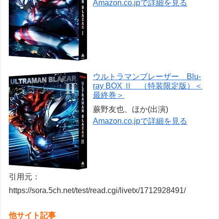
Amazon.co.jpで詳細を見る
ウルトラマンブレーザー Blu-
ray BOX Ⅱ （特装限定版）＜
最終巻＞
蕨野友也、ほか(出演)
Amazon.co.jpで詳細を見る
引用元：
https://sora.5ch.net/test/read.cgi/livetx/1712928491/
他サイト記事