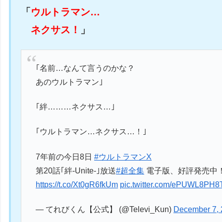
「
ウルトラマン…
ネクサス！
」
｢名前…なんて言うのかな？
あのウルトラマン｣
｢絆………ネクサス…｣
｢ウルトラマン…ネクサス…！｣
7年前の今日8日
#ウルトラマンX
第20話｢絆-Unite-｣放送
#超全集
電子版、好評発売中
https://t.co/Xt0gR6fkUm
pic.twitter.com/ePUWL8PH8
— てれびくん【公式】 (@Televi_Kun)
December 7,