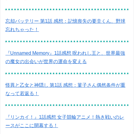
忘却バッテリー 第1話 感想：記憶喪失の要圭くん、野球
忘れちゃった！
『Unnamed Memory』1話感想 呪われし王と、世界最強
の魔女の出会いが世界の運命を変える
怪異と乙女と神隠し 第1話 感想：菫子さん偶然条件が重
なって若返る！
『リンカイ！』1話感想 女子競輪アニメ！熱き戦いのレ
ースがここに開幕する！