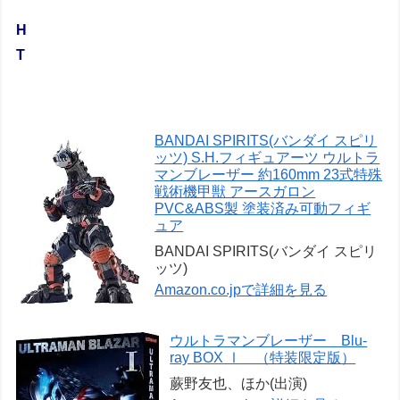
H
T
BANDAI SPIRITS(バンダイ スピリ
ッツ) S.H.フィギュアーツ ウルトラ
マンブレーザー 約160mm 23式特殊
戦術機甲獣 アースガロン
PVC&ABS製 塗装済み可動フィギ
ュア
BANDAI SPIRITS(バンダイ スピリ
ッツ)
Amazon.co.jpで詳細を見る
ウルトラマンブレーザー Blu-
ray BOX Ⅰ （特装限定版）
蕨野友也、ほか(出演)