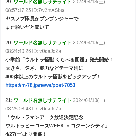
29:
ワールド名無しサテライト
2024/04/13(土)
08:57:17.25 ID:7w2mASbta
ヤスノブ隊員がブンブンジャーで
また脱いだと聞いて
20:
ワールド名無しサテライト
2024/04/13(土)
08:24:40.26 ID:rz0daJqZa
小学館「ウルトラ怪獣 くらべる図鑑」発売開始！
大きさ、速さ、能力などテーマ別に
400体以上のウルトラ怪獣をピックアップ！
https://m-78.jp/news/post-7053
21:
ワールド名無しサテライト
2024/04/13(土)
08:25:08.48 ID:rz0daJqZa
「ウルトラマンアーク放送決定記念
ウルトラヒーローズWEEK in コクーンシティ」
4/27(土)より開催！