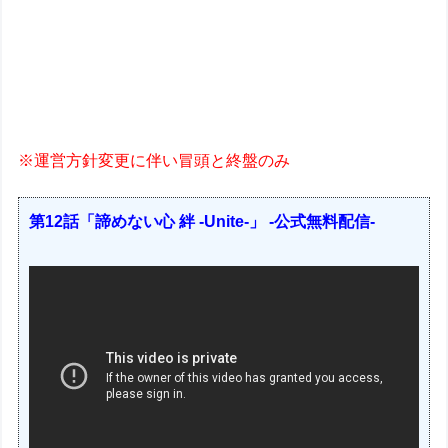
※運営方針変更に伴い冒頭と終盤のみ
第12話「諦めない心 絆 -Unite-」 -公式無料配信-