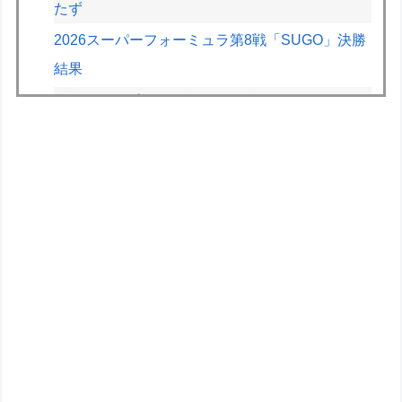
たず
2026スーパーフォーミュラ第8戦「SUGO」決勝
結果
近所のコープにいる爺さん、隙あらば他人のカゴ
に商品を入れようとする
【画像】今週の咲-Saki-、役満炸裂で大荒れ
wwww.
【画像】山ガールさん、山でラーメンを食べたら
おじさんに怒られるｗｗｗ
【画像】電車の『ドア横キープマン』、炎上
wwwwwwww
【エヴァンゲリオン】ロボ道「エヴァンゲリオン
弐号機（TVシリーズVer.）」アクションフィギュ
ア【彩色原型公開】