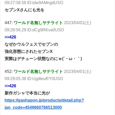
09:27:38.58 ID:idw9AMngdUSO
セブンXさんにも光を
447:
ワールド名無しサテライト
2023/04/01(土)
09:28:56.29 ID:dCg9RKva0USO
>>426
なぜかウルフェスでセブンの
強化形態にされたセブンX
実際はデチューン状態なのにｗ(´・ω・｀)
452:
ワールド名無しサテライト
2023/04/01(土)
09:29:05.38 ID:UgdteuRY0USO
>>426
新作ガシャで本当に光が
https://gashapon.jp/products/detail.php?
jan_code=4549660766513000