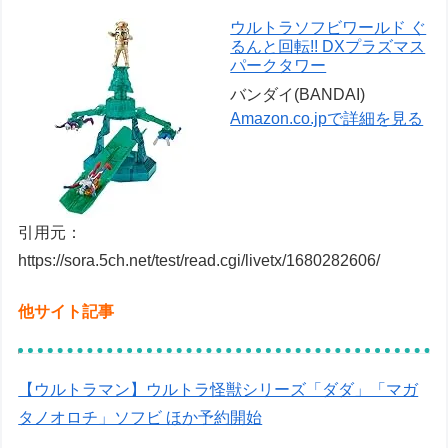
ウルトラソフビワールド ぐ
るんと回転!! DXプラズマス
パークタワー
バンダイ(BANDAI)
Amazon.co.jpで詳細を見る
引用元：
https://sora.5ch.net/test/read.cgi/livetx/1680282606/
他サイト記事
【ウルトラマン】ウルトラ怪獣シリーズ「ダダ」「マガ
タノオロチ」ソフビ ほか予約開始