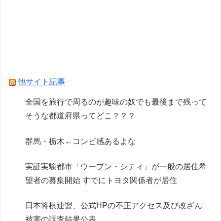
【画像】AI「写真の背景削除？ガンプラの箱追加
しといてあげよ
ガンプラも棚に並ぶようになったな
Powered by livedoor 相互RSS
他サイト記事
全国を旅行で周るのが趣味の奴でも最後まで残って
そうな都道府県ってどこ？？？
群馬・栃木←コンビ感あるよな
実証実験都市「ウーブン・シティ」が一般の居住希
望者の募集開始 すでにトヨタ関係者が居住
日本将棋連盟、公式HPの不正アクセス及び改ざん
被害の調査結果公表