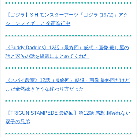
【ゴジラ】S.H.モンスターアーツ「ゴジラ (1972)」アク
ションフィギュア 企画進行中
《Buddy Daddies》12話（最終回）感想・画像 殺し屋の
話と家族の話を綺麗にまとめてくれた
《スパイ教室》12話（最終回）感想・画像 最終回だけど
まだ全然続きそうな終わり方だった
【TRIGUN STAMPEDE 最終回】第12話 感想 相容れない
双子の兄弟