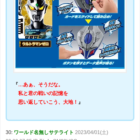
『
…あぁ、そうだな。
私と君の戦いの記憶を
思い返していこう、大地！
』
30:
ワールド名無しサテライト
2023/04/01(土)