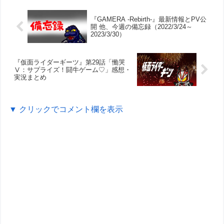
『GAMERA -Rebirth-』最新情報とPV公
開 他、今週の備忘録（2022/3/24～
2023/3/30）
『仮面ライダーギーツ』第29話「慟哭
Ⅴ：サプライズ！闘牛ゲーム♡」感想・
実況まとめ
▼ クリックでコメント欄を表示