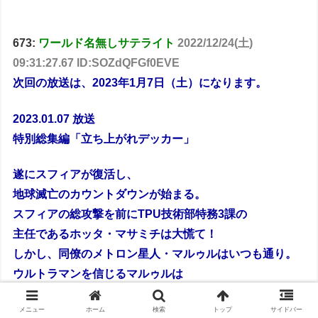
673:
ワールド名無しサテライト
2022/12/24(土)
09:31:27.67 ID:SOZdQFGf0EVE
次回の放送は、2023年1月7日（土）になります。
2023.01.07 放送
特別総集編「立ち上がれデッカー」
遂にスフィアが復活し、
地球滅亡のカウントダウンが始まる。
スフィアの総攻撃を前にTPU技術部特務3課の
主任であるホッタ・マサミチは大慌て！
しかし、同僚のメトロン星人・マルゥルはいつも通り。
ウルトラマンを信じるマルゥルは
10年前に経験した地球の危機に思いを巡らせる。
メニュー
ホーム
検索
トップ
サイドバー