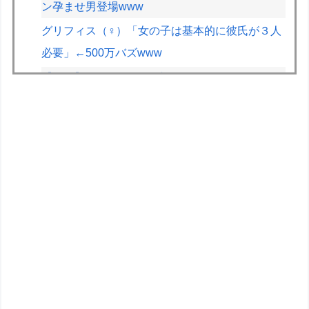
ン孕ませ男登場www
グリフィス（♀）「女の子は基本的に彼氏が３人
必要」←500万バズwww
【画像】露悪アニメ化ブーム、はじまるｗｗｗ
【画像】JKの間で流行ってるこのゲームの正式
名称、誰も知らないｗｗｗｗ
【正論】X民「真の弱者男性は恋愛ゲームとかア
ニメ見てない。本当の闇を見せるね」←170000
バズwwwwwww
【悲報】教室、ヤンキーがブチ切れでとんでもな
い空気になるｗｗｗｗ
良くこういう大勝軒の麺を買ってラーメンタレと
オイスターソース入れて油そば作っている