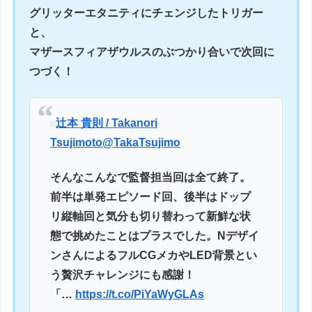
グリッターエタニティにチェンジしたトリガー
と、
マザースフィアザウルスのぶつかり合いで次回に
つづく！
辻本 貴則 / Takanori
Tsujimoto
@TakaTsujimo
そんなこんなで監督担当回は全て終了。
前半は単発エピソード回、後半はドップ
リ縦軸回と気分も切り替わって新鮮な状
態で挑めたことはプラスでした。Nデザイ
ンさんによるフルCGメカやLED背景とい
う贅沢チャレンジにも感謝！
「…
https://t.co/PiYaWyGLAs