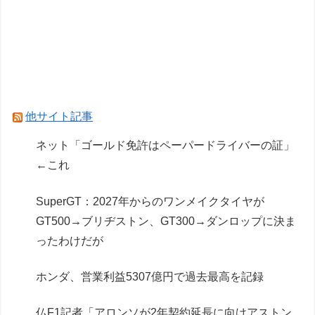
仏F1記者「アロンソが2年契約延長に向けアスト
ンマーチンに年間4000万ユーロ（約72.8億円）
を要求」
海釣りって何が楽しいの？
Powered by livedoor 相互RSS
他サイト記事
ネット「ゴールド免許はペーパードライバーの証」
←これ
SuperGT：2027年からのワンメイクタイヤが
GT500→ブリヂストン、GT300→ダンロップに決ま
ったわけだが
ホンダ、営業利益5307億円で過去最高を記録
仏F1記者「アロンソが2年契約延長に向けアストン