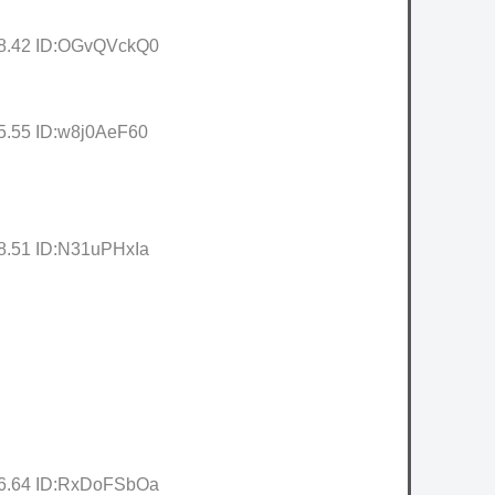
18.42 ID:OGvQVckQ0
5.55 ID:w8j0AeF60
08.51 ID:N31uPHxIa
06.64 ID:RxDoFSbOa