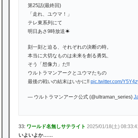
第25話(最終回)
「走れ、ユウマ！」
テレ東系列にて
明日あさ9時放送☀
刻一刻と迫る、それぞれの決断の時。
本当に大切なものは未来を創る勇気、
そう「想像力」だ!!
ウルトラマンアークとユウマたちの
最後の戦いの結末はいかに!!
pic.twitter.com/Y5Y4
— ウルトラマンアーク公式 (@ultraman_series)
J
33:
ワールド名無しサテライト
2025/01/18(土) 08:33:
いよいよか……