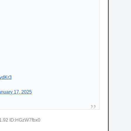
zydKr3
anuary 17, 2025
41.92 ID:HGzW7fbx0