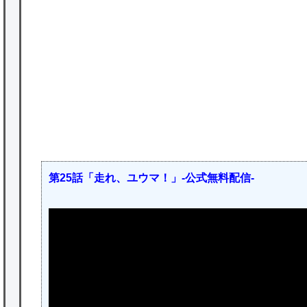
★【ワートリ】基本的に最上さんも迅に後事
を託すつもりで黒トリガー化したんじゃねえ
かな。
★【ワートリ】対ボーダーに特化とは言うけ
ど
★【ワートリ】2周目も全員でやる隊と分担
でやる隊はそれぞれどの位いるんだろうか特
別課題消化時は別として
第25話「走れ、ユウマ！」-公式無料配信-
Powered by livedoor 相互RSS