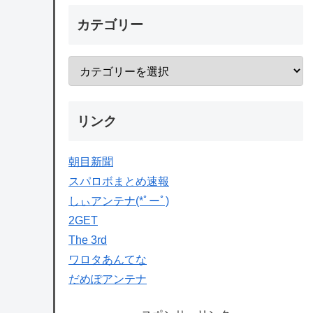
カテゴリー
リンク
朝目新聞
スパロボまとめ速報
しぃアンテナ(*ﾟーﾟ)
2GET
The 3rd
ワロタあんてな
だめぽアンテナ