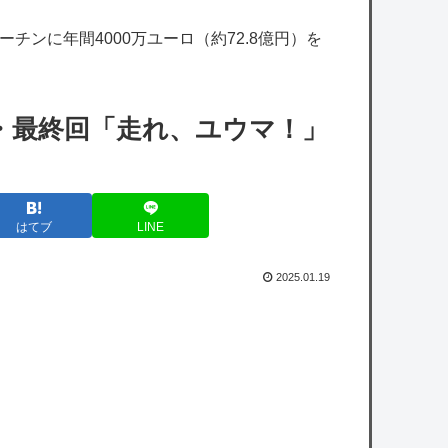
【艦これ】ムラクモウサギ 他
チンに年間4000万ユーロ（約72.8億円）を
【デレマス×仮面ライダー】仮面ライダーバ
ロンＰ第１話「始まりの巫女」
【シャニマス】みんなに日焼け止めを塗る灯
・最終回「走れ、ユウマ！」
織
【ミリシタ】「アイグラ 先行プロデュース
版」夏の特別プレゼント開催!! 「アイグラ」
はてブ
LINE
攻略
2025.01.19
政府「高市早苗・熊本視察動画にBGMをつ
けたのは国民に分かりやすくするため」
【悲報】横浜DeNAベイスターズさん、恥ず
かしいPVを発表してしまう
owered by livedoor 相互RSS