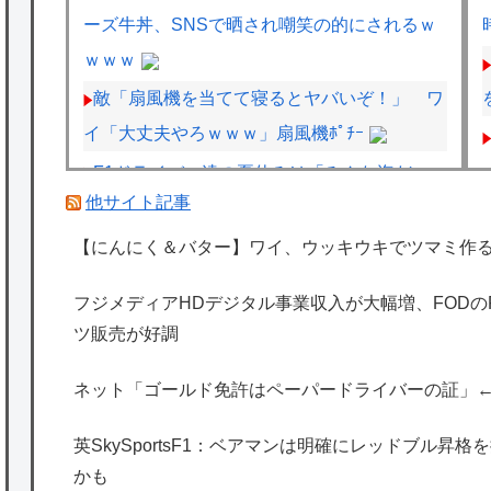
ーズ牛丼、SNSで晒され嘲笑の的にされるｗ
ｗｗｗ
敵「扇風機を当てて寝るとヤバいぞ！」 ワ
イ「大丈夫やろｗｗｗ」扇風機ﾎﾟﾁｰ
F1ドライバー達の夏休みは「みんな海だ
他サイト記事
な」「南半球にスキーしに行くやついねえの
か」との意見
【にんにく＆バター】ワイ、ウッキウキでツマミ作
フジメディアHDデジタル事業収入が大幅
フジメディアHDデジタル事業収入が大幅増、FOD
増、FODのF1配信や外部プラットフォーム向
ツ販売が好調
けコンテンツ販売が好調
F1ハンガリーGPのアストンマーチンの改善
ネット「ゴールド免許はペーパードライバーの証」
にパパストロール興奮「工場の男子＆女子の
英SkySportsF1：ベアマンは明確にレッドブル昇
努力のおかげ」
かも