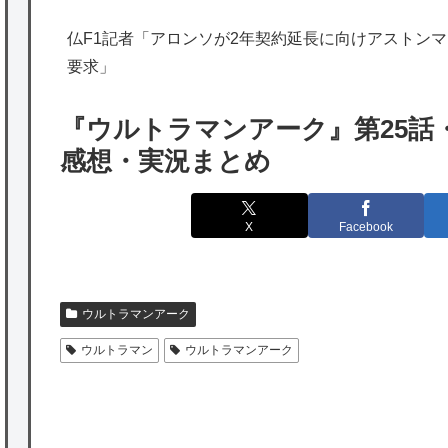
海外「日本は特別！」日本の地震支援を申し
仏F1記者「アロンソが2年契約延長に向けアストンマー
出たあの親日経営者に海外が大騒ぎ
要求」
海外「勘弁して！」米国人が最も恐れる日本
の為替介入再びで海外が大騒ぎ
『ウルトラマンアーク』第25話
韓国人「実は日本経済を支えて生かしている
感想・実況まとめ
のは韓国人である理由がこちら…」→「日本
も感謝してるらしい…（ﾌﾞﾙﾌﾞﾙ」＝韓国の反
X
Facebook
応
海外「日本よ、お前がナンバーワンだ」 熊
本地震直後の日本の対応のスピードに世界が
ウルトラマンアーク
衝撃
ウルトラマン
ウルトラマンアーク
★【ワートリ】細かい情報まで含めて構成さ
れたキャラの掛け合いだからなぁ（約100人）
P