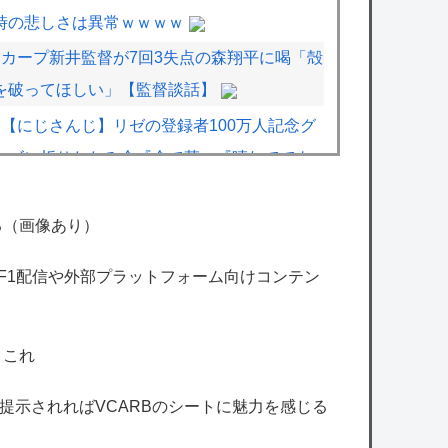
時の悲しさは異常ｗｗｗｗ
カープ新井監督が7回3失点の森翔平に喝「殻
を破ってほしい」【監督談話】
【にじさんじ】リゼの登録者100万人記念グ
ッズに折りたたみ傘『傘で草』『晴れてても
雨降りそう』
【ホロライブ】泉パッパが水着ミオしゃイラ
る（画像あり）
ストあげとる
のF1配信や外部プラットフォーム向けコンテン
【にじさんじ】ぽこあDLCの試遊レポ出てた
けど 深海エリアは皇女が絶対行けないレベル
で草
←これ
【艦これ】ジャージ鹿島 他
格を提示されればVCARBのシートに魅力を感じる
【艦これ】差し入れゴトさん 他