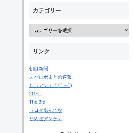
カテゴリー
リンク
朝目新聞
スパロボまとめ速報
しぃアンテナ(*ﾟーﾟ)
2GET
The 3rd
ワロタあんてな
だめぽアンテナ