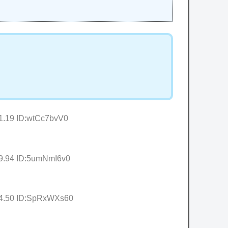
1.19 ID:wtCc7bvV0
39.94 ID:5umNmI6v0
24.50 ID:SpRxWXs60