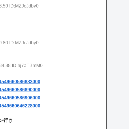
8.59 ID:MZJcJdby0
9.80 ID:MZJcJdby0
:34.88 ID:hj7aTBmM0
d=4549660586883000
d=4549660586890000
d=4549660586906000
d=4549660646228000
ン行き