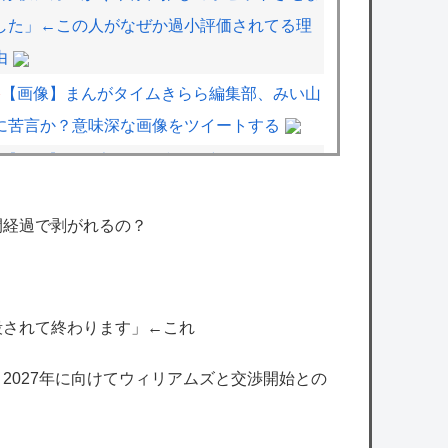
した」←この人がなぜか過小評価されてる理
由
【画像】まんがタイムきらら編集部、みい山
に苦言か？意味深な画像をツイートする
【画像】漫画家・桂正和、最新のパンツ＆お
尻のイラスト投稿にネット衝撃「この質感の
出し方」「実写かと思いました」
間経過で剥がれるの？
【悲報】立川志らく、ガチでブチギレてしま
う！！！！！！
【艦これ】煙幕してんのに大暴れしすぎちゃ
殺されて終わります」←これ
うか？
、2027年に向けてウィリアムズと交渉開始との
抽選に当たったのでSwitch 2買ったけど一切
使ってない。ワイだけ？