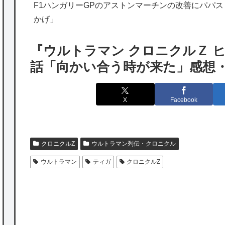
海外「勘弁して！」米国人が最も恐れる日本
F1ハンガリーGPのアストンマーチンの改善にパパ
かげ」
の為替介入再びで海外が大騒ぎ
韓国人「実は日本経済を支えて生かしている
『ウルトラマン クロニクルＺ 
のは韓国人である理由がこちら…」→「日本
話「向かい合う時が来た」感想
も感謝してるらしい…（ﾌﾞﾙﾌﾞﾙ」＝韓国の反
応
X
Facebook
海外「日本よ、お前がナンバーワンだ」 熊
本地震直後の日本の対応のスピードに世界が
衝撃
クロニクルZ
ウルトラマン列伝・クロニクル
★【ワートリ】細かい情報まで含めて構成さ
ウルトラマン
ティガ
クロニクルZ
れたキャラの掛け合いだからなぁ（約100人）
★【ワートリ】基本的に最上さんも迅に後事
を託すつもりで黒トリガー化したんじゃねえ