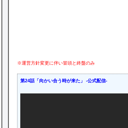
かな。
★【ワートリ】対ボーダーに特化とは言うけ
P
ど
★【ワートリ】2周目も全員でやる隊と分担
でやる隊はそれぞれどの位いるんだろうか特
別課題消化時は別として
※運営方針変更に伴い冒頭と終盤のみ
Powered by livedoor 相互RSS
第24話「向かい合う時が来た」 -公式配信-