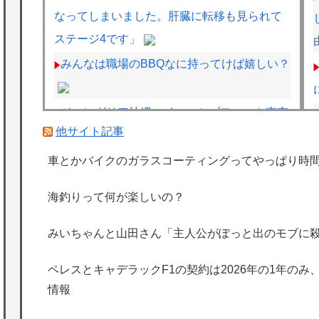
なってしまいました。肝臓に転移も見られて
ステージ4です」
みんなは職場のBBQなに持ってけば嬉しい？
ジャングリア沖縄、イマーシブフォート東京
他サイト記事
の二の舞になりそうｗｗｗｗｗｗ
フェルスタッペンとレッドブルの新契約交渉
車とかバイクのガラスコーティングってやっぱり時
報道について父親ヨスが否定
海釣りって何が楽しいの？
ペレスとキャデラックF1の契約は2026年の1
年のみ、2027年に向けてウィリアムズと交渉
みいちゃんと山田さん「主人公がぽっと出のモブに
開始との情報
ペレスとキャデラックF1の契約は2026年の1年のみ
海外「日本は特別！」日本の地震支援を申し
情報
出たあの親日経営者に海外が大騒ぎ