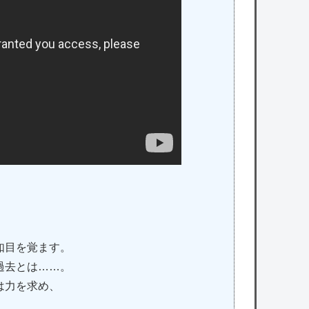
。
如目を覚ます。
過去とは……。
は力を求め、