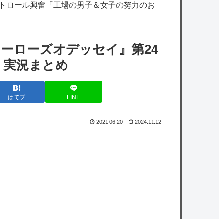
ストロール興奮「工場の男子＆女子の努力のお
【艦これ】ヴァトールはなんて呼べばいいん
だろうね
【悲報】立川志らく、ガチでブチギレてしま
ヒーローズオデッセイ』第24
う！！！！！！
・実況まとめ
【ホロライブ】※杉田さんはねっ子神です
はてブ
LINE
【ホロライブ】おかゆ・千速、お悩み相談ぶ
るんぶるん編まとめ『太もも雑談w』『千速
2021.06.20
2024.11.12
はやっぱ湿度が高い』『にゃんちゃん好き過
ぎだろ』
【画像】一番手Vグループはマジでこういう
男とのコラボも解禁したほうがいいよ
【悲報】防犯カメラにバッチリ映った55歳露
出魔「身に覚えがありません」と容疑を否