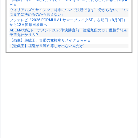
ｗｗ
ウィリアムズのサインツ、将来について決断できず「分からない」「い
つまでに決めるのかも言えない」
フジテレビ「2026 FORMULA1 サマーブレイクSP」を明日（8月9日）
から12日間毎日放送へ
ABEMA地域トーナメント2026準決勝直前！渡辺九段のガチ優勝予想＆
予選丸わかりＳP
【画像】遊戯王、青眼の究極竜リメイクｗｗｗｗ
【遊戯王】福引が５等６等しか出ないんだが
Powered by livedoor 相互RSS