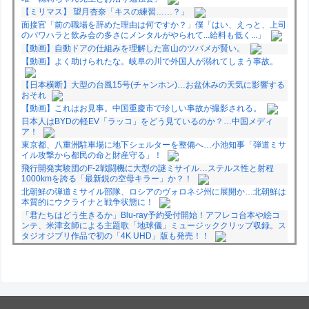
【ミリマス】 望月杏奈「キスの練習……？」
面接官「前の職場を辞めた理由は何ですか？」僕「はい、えっと、上司
のパワハラと飲み会の多さにメンタルがやられて...給料も低く...」
【動画】自動ドアの仕組みを理解した富山のツバメが賢い。
【動画】よく助けられたな。岐阜の川で外国人が溺れてしまう事故。
【日本横断】大型の台風15号(チャンホン)…お盆休みの天気に影響する
おそれ
【動画】これはお見事。中国重慶市で珍しい事故が撮影される。
日本人はBYDの軽EV「ラッコ」をどう見ているのか？…中国メディ
ア！
東京都、八重洲駐車場に地下シェルターを整備へ…小池知事「弾道ミサ
イル攻撃から都民の命と財産守る」！
飛行開発実験団のF-2戦闘機に大型の謎ミサイル…ステルス性と射程
1000kmを誇る「最新鋭の空母キラー」か？！
北朝鮮の弾道ミサイル部隊、ロシアのヴォロネジ州に展開か…北朝鮮は
本質的にウクライナと戦争状態に！
「君たちはどう生きるか」Blu-ray予約受付開始！アフレコ台本や絵コ
ンテ、米津玄師による主題歌「地球儀」ミュージッククリップ収録。ス
タジオジブリ作品で初の「4K UHD」版も発売！！
★【ワートリ】今月新発売!!第27巻まとめ【コメント欄まとめます】
【しばらく固定記事です】
★【ワートリ】今月第241話「遠征選抜試験㊲」第242話「遠征選抜試
験㊳」【コメント欄まとめます】【しばらく固定記事です】
★【ワートリ】風間隊3人≒忍田単騎くらいのイメージかな