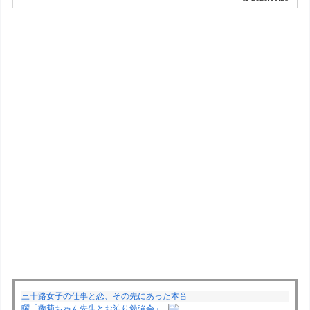
三十路女子の仕事と恋、その先にあった本音
曜「鞠莉ちゃん先生とお泊り勉強会」