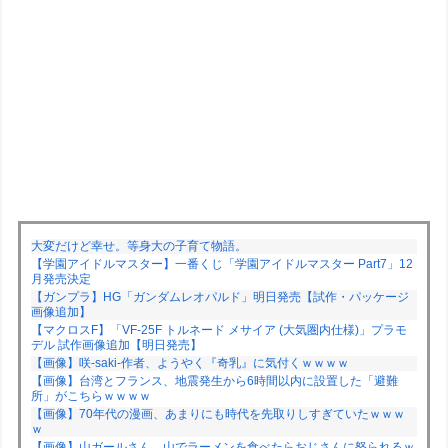
大変だけど幸せ。等身大の子育て物語。
【学園アイドルマスター】一番くじ「学園アイドルマスター Part7」12
月発売決定
【ガンプラ】HG「ガンダムレオパルド」明日発売【試作・パッケージ
画像追加】
【マクロスF】「VF-25F トルネード メサイア (大気圏内仕様)」プラモ
デル 試作画像追加【明日発売】
【画像】咲-saki-作者、ようやく『奇乳』に気付くｗｗｗｗ
【画像】台湾とフランス、地震発生から6時間以内に設置した「避難
所」がこちらｗｗｗｗ
【画像】70年代の漫画、あまりにも時代を先取りしすぎていたｗｗｗ
ｗ
【画像】山ガールさん、山でラーメンを食べたらおじさんに怒られるｗ