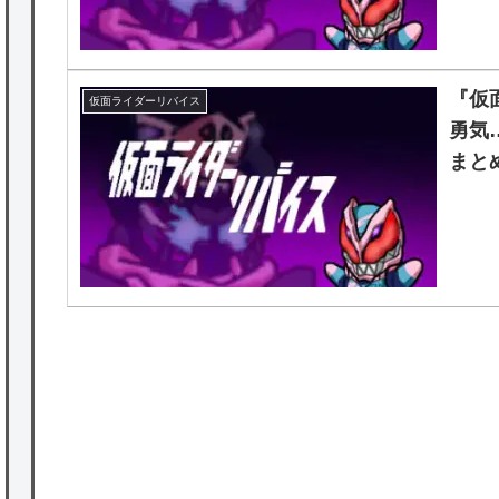
『仮
仮面ライダーリバイス
勇気
まと