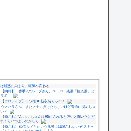
恋は疑惑に染まり、狂気へ変わる
【朗報】一番手Vグループさん、スーパー銭湯「極楽湯」と
コラボ！
【ホロライブ】トワ様3D新衣装くっぞ！
ウメハラさん、またメナに負けたらしいけど普通に弱めじゃ
ない？
【艦これ】VautourちゃんはE5に入れると強いと聞いたけど
どれくらいつよいのかしら
【艦これ】E5ヌルイとかいう風説には騙されないぞ スキャ
ンプくらいヌルイのなら考える