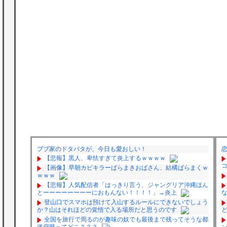
ブブ家のドタバタが、今日も愛おしい！
【悲報】黒人、卑怯すぎて炎上するｗｗｗｗ
【画像】早朝カビキラーばらまきおばさん、結構ばらまくｗ
ｗｗｗ
【悲報】人気配信者「はっきり言う、ジャングリア沖縄ほん
とーーーーーーーーにおもんない！！！！」→炎上
登山口でスマホは預けて入山するルールにできないでしょう
か？山はそれほどの覚悟で入る場所だと思うのです
全国を旅行で周るのが趣味の奴でも最後まで残ってそうな都
道府県ってどこ？？？