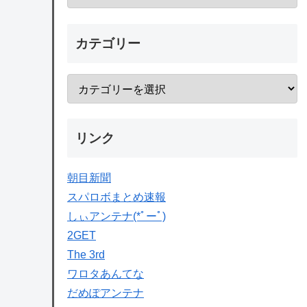
カテゴリー
リンク
朝目新聞
スパロボまとめ速報
しぃアンテナ(*ﾟーﾟ)
2GET
The 3rd
ワロタあんてな
だめぽアンテナ