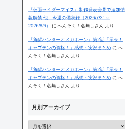
『仮面ライダーマイス』制作発表会見で追加情
報解禁 他、今週の備忘録（2026/7/31～
2026/8/6）
に
へんそく！名無しさん
より
『角醒ハンターオメガホーン』第2話「示せ！
キャプテンの資格！」感想・実況まとめ
に
へ
んそく！名無しさん
より
『角醒ハンターオメガホーン』第2話「示せ！
キャプテンの資格！」感想・実況まとめ
に
へ
んそく！名無しさん
より
月別アーカイブ