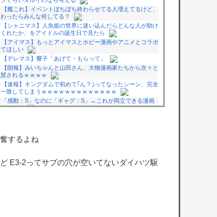
【艦これ】イベントぼちぼち終わらせてる人増えてるけど、
終わったらみんな何してる？
【シャニマス】人魚姫の世界に迷い込んだらどんな人が助け
てくれたか、をアイドルの誕生日で見たら
【アイマス】もっとアイマスとホビー漫画やアニメとコラボ
してほしい
【デレマス】響子「あげて・もらって」
【朗報】みいちゃんと山田さん、大物漫画家たちから次々と
絶賛されるｗｗｗｗ
【速報】キングダムで初めて｢ん？｣ってなったシーン、完全
に一致してしまうｗｗｗｗｗｗｗｗｗｗｗｗｗ
「感動：S」なのに「ギャグ：S」←これが両立できる漫画
ってある？
【ロッテ対オリックス18回戦】オリックスが山中稜真、西
川龍馬、来田涼斗に一発！ 貯金１に戻す 寺西成騎は６回２
失点で４・１６以来の先発勝利
奮するよね
【悲報】DeNA「ポケポケのユーザー数がガタ落ちしたので
売上と利益もガタ落ちしました」
【悲報】集英社オンライン、1人のシャドウボクシング（43
 E3-2ってサブの穴が空いてないダイハツ駆
億注文）によって長期間業務を妨害され続けていた模様・・・
owered by livedoor 相互RSS