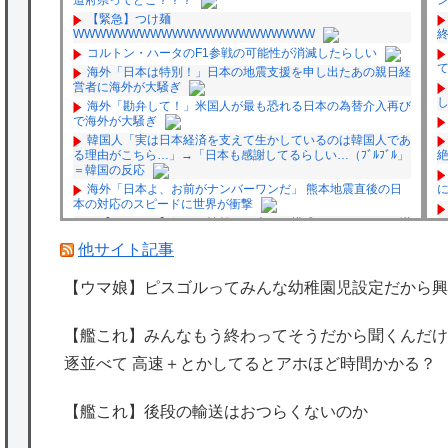
【緊急】つけ麺
WWWWWWWWWWWWWWWWWWWWWW
コルトン・ハータのF1参戦の可能性が消滅したらしい
海外「日本は特別！」日本の地震支援を申し出たあの親日経
営者に海外が大騒ぎ
海外「勘弁して！」米国人が最も恐れる日本の為替介入再び
で海外が大騒ぎ
韓国人「実は日本経済を支えて生かしているのは韓国人であ
る理由がこちら…」→「日本も感謝してるらしい…（ﾌﾞﾙﾌﾞﾙ」
＝韓国の反応
海外「日本よ、お前がナンバーワンだ」 熊本地震直後の日
本の対応のスピードに世界が衝撃
★【ワートリ】細かい情報まで含めて構成されたキャラの掛
け合いだからなぁ（約100人）
他サイト記事
★【ワートリ】基本的に最上さんも迅に後事を託すつもりで
黒トリガー化したんじゃねえかな。
【ウマ娘】ピスゴルってみんな幼稚園児設定だから興
★【ワートリ】対ボーダーに特化とは言うけど
★【ワートリ】2周目も全員でやる隊と分担でやる隊はそれ
ぞれどの位いるんだろうか特別課題消化時は別として
【艦これ】みんなもう終わってそうだから聞くんだけど
Powered by livedoor 相互RSS
逐並べて 高速＋とかしてるとアホほど時間かかる？
P
【艦これ】後段の輸送はおつらくないのか