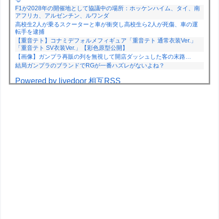
F1が2028年の開催地として協議中の場所：ホッケンハイム、タイ、南
アフリカ、アルゼンチン、ルワンダ
高校生2人が乗るスクーターと車が衝突し高校生ら2人が死傷、車の運
転手を逮捕
【重音テト】コナミデフォルメフィギュア「重音テト 通常衣装Ver.」
「重音テト SV衣装Ver.」【彩色原型公開】
【画像】ガンプラ再販の列を無視して開店ダッシュした客の末路…
結局ガンプラのブランドでRGが一番ハズレがないよね？
Powered by livedoor 相互RSS