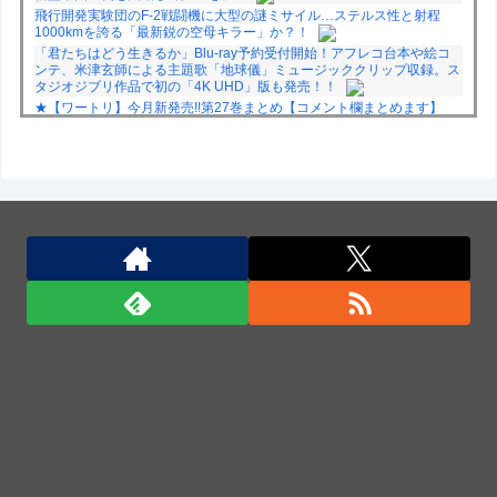
飛行開発実験団のF-2戦闘機に大型の謎ミサイル…ステルス性と射程
1000kmを誇る「最新鋭の空母キラー」か？！
「君たちはどう生きるか」Blu-ray予約受付開始！アフレコ台本や絵コ
ンテ、米津玄師による主題歌「地球儀」ミュージッククリップ収録。ス
タジオジブリ作品で初の「4K UHD」版も発売！！
★【ワートリ】今月新発売!!第27巻まとめ【コメント欄まとめます】
【しばらく固定記事です】
★【ワートリ】今月第241話「遠征選抜試験㊲」第242話「遠征選抜試
験㊳」【コメント欄まとめます】【しばらく固定記事です】
★【ワートリ】風間隊3人≒忍田単騎くらいのイメージかな
Powered by livedoor 相互RSS