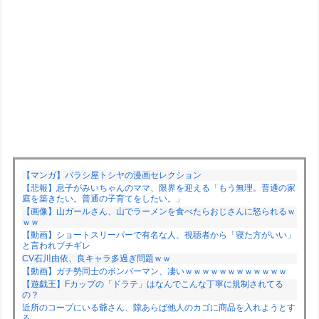
【マンガ】バラシ屋トシヤの漫画セレクション
【悲報】息子がみいちゃんのママ、限界を迎える「もう無理。普通の家
庭を築きたい。普通の子育てをしたい。」
【画像】山ガールさん、山でラーメンを食べたらおじさんに怒られるｗ
ｗｗ
【動画】ショートスリーパーで有名な人、視聴者から「寝た方がいい」
と言われブチギレ
CV石川由依、良キャラ多過ぎ問題ｗｗ
【動画】ガチ勢同士のボンバーマン、凄いｗｗｗｗｗｗｗｗｗｗｗｗ
【遊戯王】Fカップの「ドラテ」はなんでこんな丁寧に規制されてる
の？
近所のコープにいる爺さん、隙あらば他人のカゴに商品を入れようとす
る