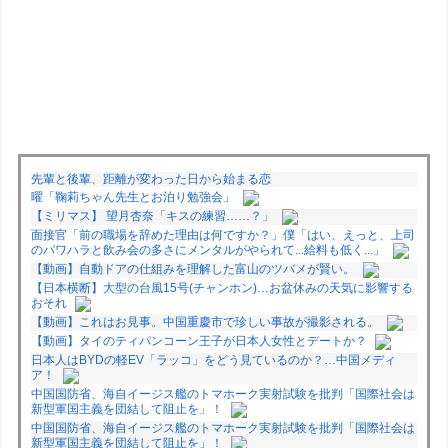
先輩と後輩、距離が変わった日から始まる恋
曜「鞠莉ちゃん先生とお泊り勉強会」
【ミリマス】 望月杏奈「キスの練習……？」
面接官「前の職場を辞めた理由は何ですか？」僕「はい、えっと、上司
のパワハラと飲み会の多さにメンタルがやられて...給料も低く...」
【動画】自動ドアの仕組みを理解した富山のツバメが賢い。
【日本横断】大型の台風15号(チャンホン)…お盆休みの天気に影響する
おそれ
【動画】これはお見事。中国重慶市で珍しい事故が撮影される。
【動画】タイのティパンコーン王子が日本人女性とデートか？
日本人はBYDの軽EV「ラッコ」をどう見ているのか？…中国メディ
ア！
中国国防省、海自イージス艦のトマホーク実射試験を批判「国際社会は
新型軍国主義を団結して阻止を」！
中国国防省、海自イージス艦のトマホーク実射試験を批判「国際社会は
新型軍国主義を団結して阻止を」！