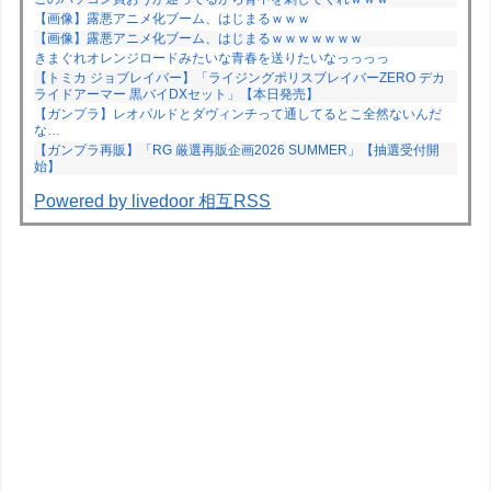
【画像】露悪アニメ化ブーム、はじまるｗｗｗ
【画像】露悪アニメ化ブーム、はじまるｗｗｗｗｗｗｗ
きまぐれオレンジロードみたいな青春を送りたいなっっっっ
【トミカ ジョブレイバー】「ライジングポリスブレイバーZERO デカ
ライドアーマー 黒バイDXセット」【本日発売】
【ガンプラ】レオパルドとダヴィンチって通してるとこ全然ないんだ
な…
【ガンプラ再販】「RG 厳選再販企画2026 SUMMER」【抽選受付開
始】
Powered by livedoor 相互RSS