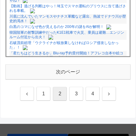
ゃね？
【動画】逃げる判断はやっ！埼玉でスマホ運転のプリウスに当て逃げさ
れる車載。
川底に沈んでいたマンモスやナチス軍艦など露出、熱波でドナウ川が歴
史的渇水！
白黒のコマになぜ色が見えるのか 200年の謎をAIが解明！
韓国陸軍の射撃訓練中だったK1E1戦車で火災、乗員は避難…エンジン
ルーム付近から出火！
石破茂前総理「ウクライナが核放棄しなければロシア侵攻しなかっ
た」！
「君たちはどう生きるか」Blu-ray予約受付開始！アフレコ台本や絵コ
ンテ、米津玄師による主題歌「地球儀」ミュージッククリップ収録。ス
タジオジブリ作品で初の「4K UHD」版も発売！！
★【ワートリ】今月新発売!!第27巻まとめ【コメント欄まとめます】
次のページ
【しばらく固定記事です】
★【ワートリ】今月第241話「遠征選抜試験㊲」第242話「遠征選抜試
験㊳」【コメント欄まとめます】【しばらく固定記事です】
★【ワートリ】風間隊3人≒忍田単騎くらいのイメージかな
前
次
1
2
3
4
Powered by livedoor 相互RSS
へ
へ