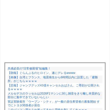
共感必至の“日常修羅場”短編集！
【朗報】ぐらんぶるのヒロイン、遂にデレるwwww
【画像】台湾とフランス、地震発生から6時間以内に設置した「避難
所」がこちらｗｗｗｗ
【悲報】ジャンプグッズ43億キャンセルおばさん、ご尊顔が公開され
るｗｗｗｗ
メルセデスのラッセルは2026F1マシンに対し雑音をきり離し本質的な
部分に集中できていないらしい
実証実験都市「ウーブン・シティ」が一般の居住希望者の募集開始 す
でにトヨタ関係者が居住
このパソコン買おうか迷ってるから背中を刺してくれｗｗｗ