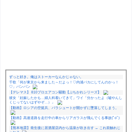
ずっと好き。俺はストーカーなんかじゃない。
千歌「何が東京から来ました～だよっ！♡内浦バカにしてんのかっ！
♡」パンパン
【デレマス】 810プロエアコン騒動【ぷちかれシリーズ】
彼女「妊娠したかも…婦人科着いてきて」ワイ「分かったよ（嘘やんし
くじってないはずやぞ…）」
【動画】ロシアの空挺兵、パラシュートが開かずに墜落してしまう。
【動画】高速道路を走行中の車からリアガラスが飛んでくる事故(ﾟoﾟ)
【熊本地震】発生後に居酒屋店内から温泉が吹き出す ← これ前触れじ