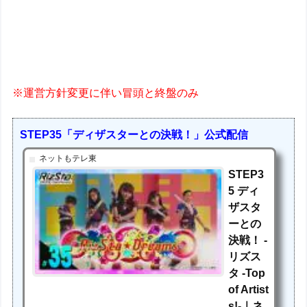
※運営方針変更に伴い冒頭と終盤のみ
STEP35「ディザスターとの決戦！」公式配信
ネットもテレ東
STEP3
5 ディ
ザスタ
ーとの
決戦！ -
リズス
タ -Top
of Artist
s!-｜ネ