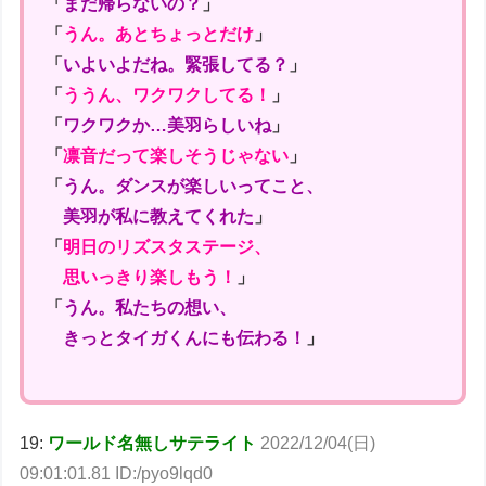
「
まだ帰らないの？
」
「
うん。あとちょっとだけ
」
「
いよいよだね。緊張してる？
」
「
ううん、ワクワクしてる！
」
「
ワクワクか…美羽らしいね
」
「
凛音だって楽しそうじゃない
」
「
うん。ダンスが楽しいってこと、
美羽が私に教えてくれた
」
「
明日のリズスタステージ、
思いっきり楽しもう！
」
「
うん。私たちの想い、
きっとタイガくんにも伝わる！
」
19:
ワールド名無しサテライト
2022/12/04(日)
09:01:01.81 ID:/pyo9lqd0