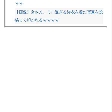
ｗｗ
【画像】女さん、ミニ過ぎる浴衣を着た写真を投
稿して叩かれるｗｗｗｗ
VCARBリザーブでSF参戦中の岩佐歩夢「目の前
にある大きな目標はやはりF1のレギュラーシー
ト獲得」
ETCの事をイーティーシーってゆってる奴がいた
ｗｗｗｗｗｗｗ
F1が2028年の開催地として協議中の場所：ホッ
ケンハイム、タイ、南アフリカ、アルゼンチン、
ルワンダ
【FGO】ファット「ランサー/メリュジーヌ」フ
ィギュア【明日発売】