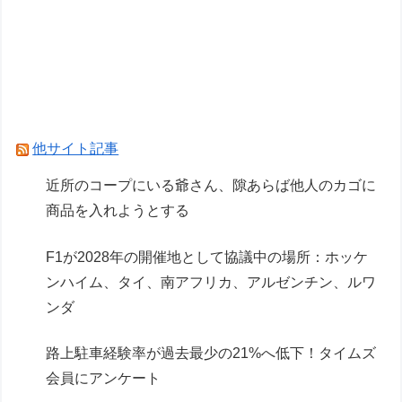
ホロもプラモ出るんだ…
【NEEDY GIRL OVERDOSE】システムサービス
「超絶最かわてんしちゃん」プライズフィギュア
【彩色原型公開】
Powered by livedoor 相互RSS
他サイト記事
近所のコープにいる爺さん、隙あらば他人のカゴに
商品を入れようとする
F1が2028年の開催地として協議中の場所：ホッケ
ンハイム、タイ、南アフリカ、アルゼンチン、ルワ
ンダ
路上駐車経験率が過去最少の21%へ低下！タイムズ
会員にアンケート