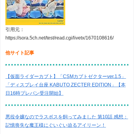
引用元：
https://sora.5ch.net/test/read.cgi/livetx/1670108616/
他サイト記事
【仮面ライダーカブト】「CSMカブトゼクターver.1.5」
「ディスプレイ台座 KABUTO ZECTER EDITION」【本
日16時プレバン受注開始】
悪役令嬢なのでラスボスを飼ってみました 第10話 感想：
記憶喪失な魔王様にぐいぐい迫るアイリーン！