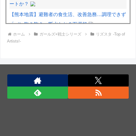
ートか？
【熊本地震】避難者の食生活、改善急務…調理できず
「パン飽き飽き」断水なお３万戸超
ホーム
ガールズ×戦士シリーズ
リズスタ -Top of
【熊本地震】車中泊避難して留守の家からエアコン室
Artists!-
外機盗む 警察に「室外機が盗まれた」相談数件 天
草市の無職男（47）逮捕
イタリア・ナポリ近郊で過去40年で最大規模の地震
「M4.7」の揺れを観測
熟練オペレーター不要な「迎撃ドローン」のテストを
完了…自らが目標を追尾する映像公開！
豪雨で流出「北朝鮮地雷に注意」、2週間で12個発
見…韓国北西部！
豪雨で流出「北朝鮮地雷に注意」、2週間で12個発
見…韓国北西部！