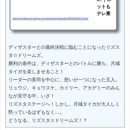
ットも
テレ東
https://video.tv-tokyo.co.jp/rizsta/episode/00093157.html
ディザスターとの最終決戦に臨むことになったリズス
タ☆ドリームズ。
勝利の条件は、ディザスターとのバトルに勝ち、月城
タイガを楽しませること！
リーダーの美羽を中心に、想いが一つになった五人。
リュウジ、キョウスケ、カイリー、アカデミーのみん
なが見守る中、いざ！
リズスタステージへ！しかし、月城タイガが大人しく
黙っているはずもなく…。
どうなる、リズスタ☆ドリームズ！？