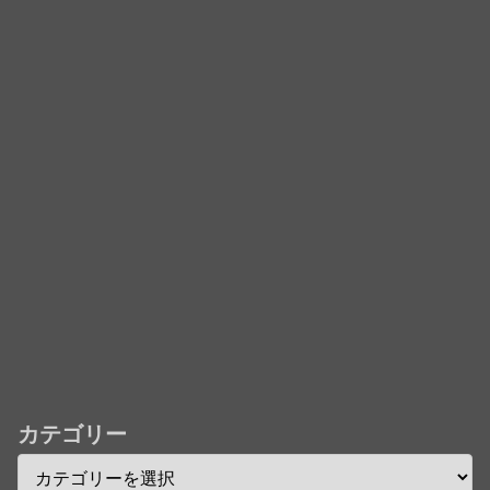
「君たちはどう生きるか」Blu-ray予約受付開始！ア
フレコ台本や絵コンテ、米津玄師による主題歌「地球
儀」ミュージッククリップ収録。スタジオジブリ作品
で初の「4K UHD」版も発売！！
★【ワートリ】今月新発売!!第27巻まとめ【コメント
欄まとめます】【しばらく固定記事です】
★【ワートリ】今月第241話「遠征選抜試験㊲」第
242話「遠征選抜試験㊳」【コメント欄まとめます】
【しばらく固定記事です】
★【ワートリ】風間隊3人≒忍田単騎くらいのイメー
ジかな
カテゴリー
Powered by livedoor 相互RSS