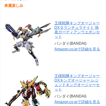
来週楽しみ
王様戦隊キングオージャー
DXタランチュラナイト 地
底ガーディアンウエポンセ
ット
バンダイ(BANDAI)
Amazon.co.jpで詳細を見る
王様戦隊キングオージャー
DXキングオージャー レジ
ェンドキングオージャーセ
ット
バンダイ(BANDAI)
Amazon.co.jpで詳細を見る