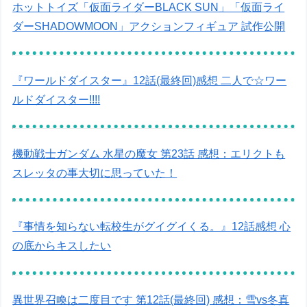
ホットトイズ「仮面ライダーBLACK SUN」「仮面ライ
ダーSHADOWMOON」アクションフィギュア 試作公開
『ワールドダイスター』12話(最終回)感想 二人で☆ワー
ルドダイスター!!!!
機動戦士ガンダム 水星の魔女 第23話 感想：エリクトも
スレッタの事大切に思っていた！
『事情を知らない転校生がグイグイくる。』12話感想 心
の底からキスしたい
異世界召喚は二度目です 第12話(最終回) 感想：雪vs冬真