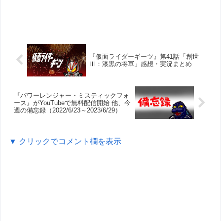
『仮面ライダーギーツ』第41話「創世
Ⅲ：漆黒の将軍」感想・実況まとめ
『パワーレンジャー・ミスティックフォ
ース』がYouTubeで無料配信開始 他、今
週の備忘録（2022/6/23～2023/6/29）
▼ クリックでコメント欄を表示