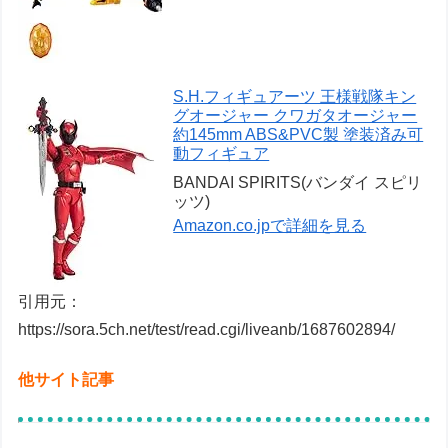
S.H.フィギュアーツ 王様戦隊キン
グオージャー クワガタオージャー
約145mm ABS&PVC製 塗装済み可
動フィギュア
BANDAI SPIRITS(バンダイ スピリ
ッツ)
Amazon.co.jpで詳細を見る
引用元：
https://sora.5ch.net/test/read.cgi/liveanb/1687602894/
他サイト記事