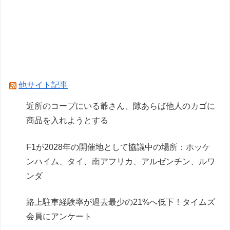
フジテレビ「2026 FORMULA1 サマーブレイク
SP」を明日（8月9日）から12日間毎日放送へ
ジムニーノマド買ったオーナーの不具合報告内容
がどれも独特すぎる模様…
他サイト記事
Powered by livedoor 相互RSS
近所のコープにいる爺さん、隙あらば他人のカゴに
商品を入れようとする
F1が2028年の開催地として協議中の場所：ホッケ
ンハイム、タイ、南アフリカ、アルゼンチン、ルワ
ンダ
路上駐車経験率が過去最少の21%へ低下！タイムズ
会員にアンケート