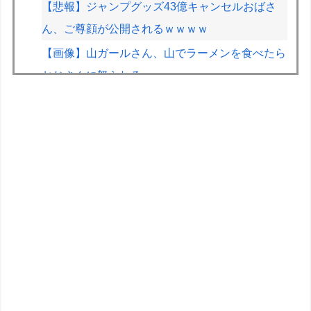
【悲報】ジャンプグッズ43億キャンセルおばさ
ん、ご尊顔が公開されるｗｗｗｗ
【画像】山ガールさん、山でラーメンを食べたら
おじさんに怒られるｗｗｗ
【画像】台湾とフランス、地震発生から6時間以
内に設置した「避難所」がこちらｗｗｗｗ
【画像】咲-saki-作者、ようやく『奇乳』に気付
くｗｗｗｗ
ぴろし社長ブチギレ「ジョジョASBカカロット鬼
滅ナルティメット作ったのにジャンブ公式にブロ
ックされたんだが⁉」
海原雄山にどん兵衛食わせたら言いそうなこと
トッモ「バイク買ったわ！見てやこれ！」ワイ
「これスクーターじゃん…」