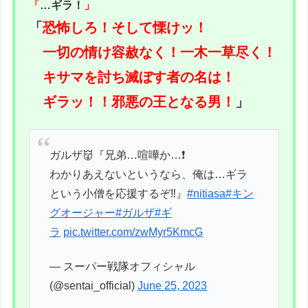
「
…ギラ！
」
「
恐怖しろ！そして慄けッ！
一切の情け容赦なく！一木一草尽く！
キサマを討ち滅ぼす者の名は！
ギラッ！！邪悪の王となる男！
」
ガルザ👹『兄弟…喧嘩か…❗️
わかりあえないというなら、俺は…ギラ
という小僧を応援するぞ‼️』
#nitiasa
#キン
グオージャー
#ガルザ
#ギ
ラ
pic.twitter.com/zwMyr5KmcG
— スーパー戦隊オフィシャル
(@sentai_official)
June 25, 2023