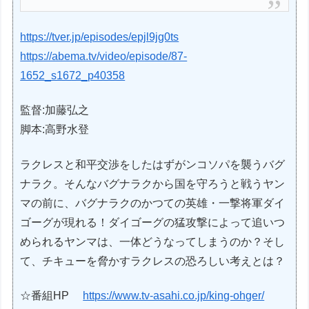
https://tver.jp/episodes/epjl9jg0ts
https://abema.tv/video/episode/87-
1652_s1672_p40358
監督:加藤弘之
脚本:高野水登
ラクレスと和平交渉をしたはずがンコソパを襲うバグ
ナラク。そんなバグナラクから国を守ろうと戦うヤン
マの前に、バグナラクのかつての英雄・一撃将軍ダイ
ゴーグが現れる！ダイゴーグの猛攻撃によって追いつ
められるヤンマは、一体どうなってしまうのか？そし
て、チキューを脅かすラクレスの恐ろしい考えとは？
☆番組HP
https://www.tv-asahi.co.jp/king-ohger/