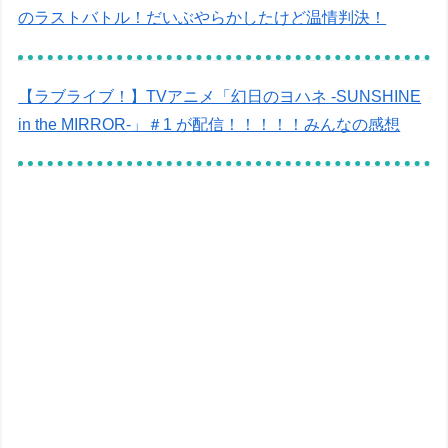
のラストバトル！だいぶやらかしたけど温情判決！
【ラブライブ！】TVアニメ「幻日のヨハネ -SUNSHINE
in the MIRROR-」＃1 が配信！！！！！みんなの感想