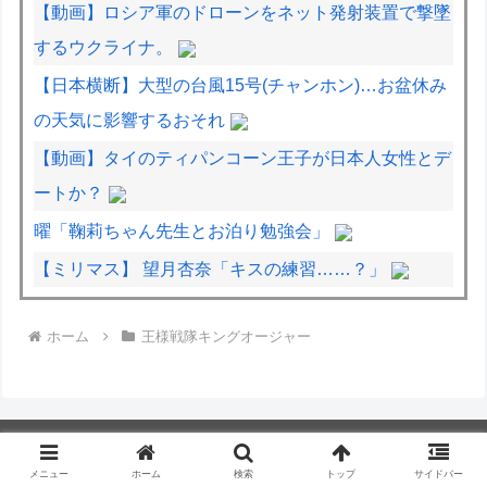
【動画】ロシア軍のドローンをネット発射装置で撃墜
するウクライナ。
【日本横断】大型の台風15号(チャンホン)…お盆休み
の天気に影響するおそれ
【動画】タイのティパンコーン王子が日本人女性とデ
ートか？
曜「鞠莉ちゃん先生とお泊り勉強会」
【ミリマス】 望月杏奈「キスの練習……？」
面接官「前の職場を辞めた理由は何ですか？」僕「は
ホーム
王様戦隊キングオージャー
い、えっと、上司のパワハラと飲み会の多さにメンタ
ルがやられて...給料も低く...」
中国国防省、海自イージス艦のトマホーク実射試験を
批判「国際社会は新型軍国主義を団結して阻止を」！
メニュー
ホーム
検索
トップ
サイドバー