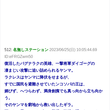
512:
名無しステーション
2023/06/25(日) 10:05:44.69
ID:eFRGZwm50
復活したバグナラクの英雄、一撃将軍ダイゴーグの
凄まじい攻撃に追い詰められるヤンマ。
ラクレスはヤンマに降伏をせまるが、
すでに国民を避難させていたンコソパの王は、
媚びず、へつらわず、満身創痍でも真っ向から立ち向か
う。
そのヤンマを窮地から救い出したギラ。