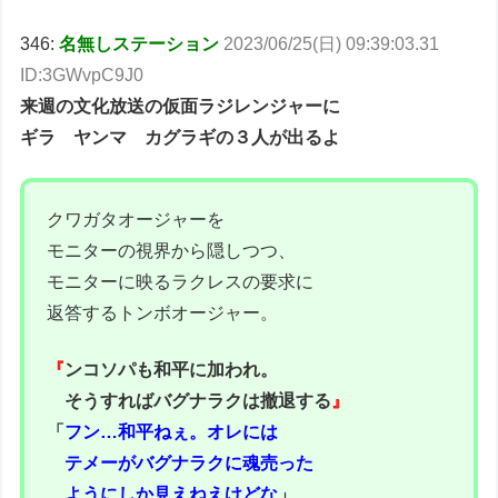
346:
名無しステーション
2023/06/25(日) 09:39:03.31
ID:3GWvpC9J0
来週の文化放送の仮面ラジレンジャーに
ギラ ヤンマ カグラギの３人が出るよ
クワガタオージャーを
モニターの視界から隠しつつ、
モニターに映るラクレスの要求に
返答するトンボオージャー。
『
ンコソパも和平に加われ。
そうすればバグナラクは撤退する
』
「
フン…和平ねぇ。オレには
テメーがバグナラクに魂売った
ようにしか見えねえけどな
」