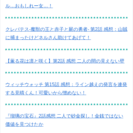
ル…おもしれー女…！
クレバテス-魔獣の王と赤子と屍の勇者- 第2話 感想：山賊
に捕まったけどネルさん助けてあげて！
【薫る花は凛と咲く】第2話 感想 二人の間の見えない壁
ウィッチウォッチ 第15話 感想：ライン越えの発言を連発
する見晴くん！可愛いから憎めない！
『瑠璃の宝石』2話感想 二人で砂金探し！金銭ではない
価値を見つけたか