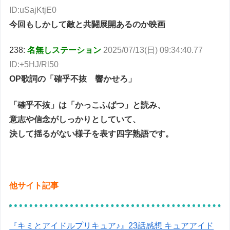
ID:uSajKtjE0
今回もしかして敵と共闘展開あるのか映画
238:
名無しステーション
2025/07/13(日) 09:34:40.77
ID:+5HJ/Rl50
OP歌詞の「確乎不抜 響かせろ」
「確乎不抜」は「かっこふばつ」と読み、
意志や信念がしっかりとしていて、
決して揺るがない様子を表す四字熟語です。
他サイト記事
『キミとアイドルプリキュア♪』23話感想 キュアアイド