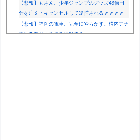
【悲報】女さん、少年ジャンプのグッズ43億円
分を注文・キャンセルして逮捕されるｗｗｗｗ
【悲報】福岡の電車、完全にやらかす。構内アナ
ウンスでド下ネタを連発するｗｗｗｗｗ
【画像】早朝カビキラーばらまきおばさん、結構
ばらまくｗｗｗｗ
尾田栄一郎、新人漫画家に喝「31ページの漫画
を描くのに何をウダウダやってるんですか」
【遊戯王】1億DL記念「福引」の格差ヤバくな
い！？
ヤムチャは繰気弾を強化していくべきだった
伊Autosprint誌：ニューエイ代表渾身のアストン
マーチンAMR26を改善に導いた最大の功労者は
カルディレ