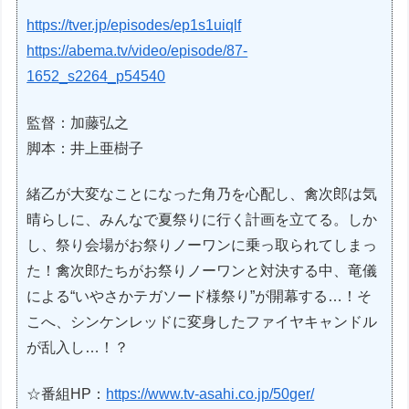
https://tver.jp/episodes/ep1s1uiqlf
https://abema.tv/video/episode/87-
1652_s2264_p54540
監督：加藤弘之
脚本：井上亜樹子
緒乙が大変なことになった角乃を心配し、禽次郎は気
晴らしに、みんなで夏祭りに行く計画を立てる。しか
し、祭り会場がお祭りノーワンに乗っ取られてしまっ
た！禽次郎たちがお祭りノーワンと対決する中、竜儀
による“いやさかテガソード様祭り”が開幕する…！そ
こへ、シンケンレッドに変身したファイヤキャンドル
が乱入し…！？
☆番組HP：
https://www.tv-asahi.co.jp/50ger/