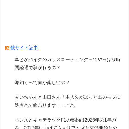
車とかバイクのガラスコーティングってやっぱり
時間経過で剥がれるの？
飼いネコと添い寝するのが理想なんです。 ネコ
が自分から布団にもぐり込んでくる様できません
か？【再】
他サイト記事
Powered by livedoor 相互RSS
車とかバイクのガラスコーティングってやっぱり時
間経過で剥がれるの？
海釣りって何が楽しいの？
みいちゃんと山田さん「主人公がぽっと出のモブに
殺されて終わります」←これ
ペレスとキャデラックF1の契約は2026年の1年の
み、2027年に向けてウィリアムズと交渉開始との