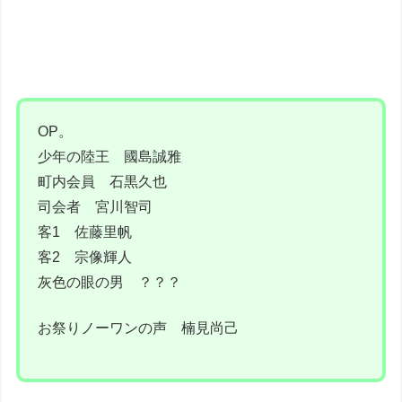
OP。
少年の陸王 國島誠雅
町内会員 石黒久也
司会者 宮川智司
客1 佐藤里帆
客2 宗像輝人
灰色の眼の男 ？？？
お祭りノーワンの声 楠見尚己