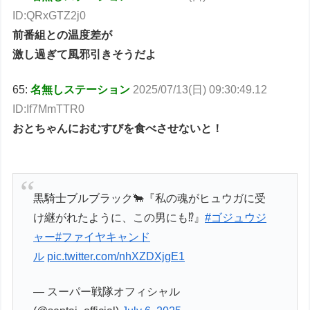
ID:QRxGTZ2j0
前番組との温度差が
激し過ぎて風邪引きそうだよ
65:
名無しステーション
2025/07/13(日) 09:30:49.12
ID:If7MmTTR0
おとちゃんにおむすびを食べさせないと！
黒騎士ブルブラック🐂『私の魂がヒュウガに受
け継がれたように、この男にも⁉️』
#ゴジュウジ
ャー
#ファイヤキャンド
ル
pic.twitter.com/nhXZDXjgE1
— スーパー戦隊オフィシャル