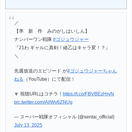
／
【準 新 作 みのがしはいしん】
ナンバーワン戦隊
#ゴジュウジャー
『21わ ギャルに真剣！緒乙はキャラ変！？』
＼
先週放送のエピソード が
#ゴジュウジャーちゃん
ねる
（YouTube）にて配信！
🔽 視聴URLはコチラ！
https://t.co/FBVBEzHrvN
pic.twitter.com/AilWv6ZNUg
— スーパー戦隊オフィシャル (@sentai_official)
July 13, 2025