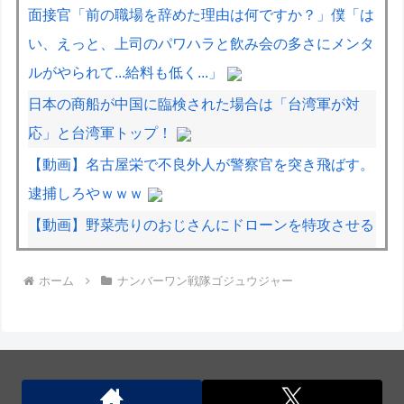
面接官「前の職場を辞めた理由は何ですか？」僕「は
い、えっと、上司のパワハラと飲み会の多さにメンタ
ルがやられて...給料も低く...」
日本の商船が中国に臨検された場合は「台湾軍が対
応」と台湾軍トップ！
【動画】名古屋栄で不良外人が警察官を突き飛ばす。
逮捕しろやｗｗｗ
【動画】野菜売りのおじさんにドローンを特攻させる
おそロシア。
ホーム
ナンバーワン戦隊ゴジュウジャー
【動画】地震発生時の熊本総合病院の手術室の様子が
(((ﾟДﾟ)))
日本の商船が中国に臨検された場合は「台湾軍が対
応」と台湾軍トップ！