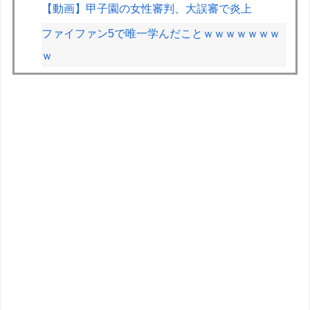
【動画】甲子園の女性審判、大誤審で炎上
ファイファン5で唯一学んだことｗｗｗｗｗｗｗ
ｗ
すまん、マジのガチでウーバーが無理なんやが
NHK会長「パトカー・消防車からの受信料徴
収、猛反発が凄いので検討し直します…」
F1が2028年の開催地として協議中の場所：ホッ
ケンハイム、タイ、南アフリカ、アルゼンチン、
ルワンダ
【NEEDY GIRL OVERDOSE】グッスマ「超絶最
かわてんしちゃん Anniversary Party Ver.」フィギ
ュア【明日発売！】
【マクロスF】「VF-25F トルネード メサイア (大