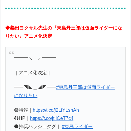
◆柴田ヨクサル先生の『東島丹三郎は仮面ライダーにな
りたい』アニメ化決定
━━━＼＿／━━━
｜アニメ化決定｜
━━◥◣＿◢◤━━
#東島丹三郎は仮面ライダー
になりたい
🟢特報｜
https://t.co/j2LiYLsnAh
🔴HP｜
https://t.co/jtlICeT7c4
⚫️推奨ハッシュタグ｜
#東島ライダー