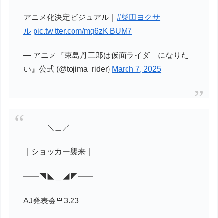
アニメ化決定ビジュアル｜
#柴田ヨクサ
ル
pic.twitter.com/mq6zKiBUM7
— アニメ『東島丹三郎は仮面ライダーになりた
い』公式 (@tojima_rider)
March 7, 2025
━━━＼＿／━━━
｜ショッカー襲来｜
━━◥◣＿◢◤━━
AJ発表会📆3.23