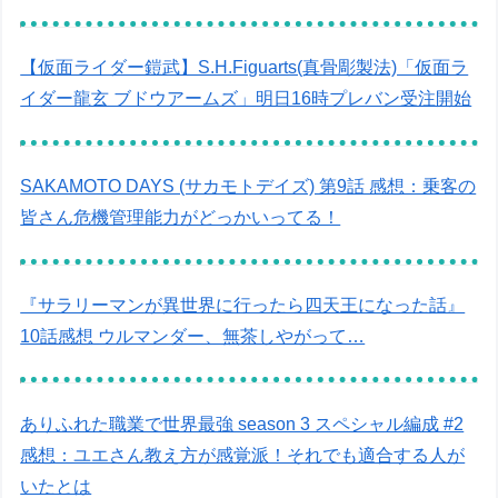
【仮面ライダー鎧武】S.H.Figuarts(真骨彫製法)「仮面ラ
イダー龍玄 ブドウアームズ」明日16時プレバン受注開始
SAKAMOTO DAYS (サカモトデイズ) 第9話 感想：乗客の
皆さん危機管理能力がどっかいってる！
『サラリーマンが異世界に行ったら四天王になった話』
10話感想 ウルマンダー、無茶しやがって…
ありふれた職業で世界最強 season 3 スペシャル編成 #2
感想：ユエさん教え方が感覚派！それでも適合する人が
いたとは