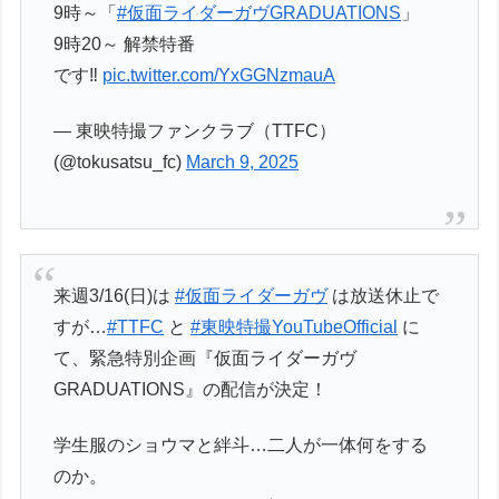
9時～「
#仮面ライダーガヴGRADUATIONS
」
9時20～ 解禁特番
です‼
pic.twitter.com/YxGGNzmauA
— 東映特撮ファンクラブ（TTFC）
(@tokusatsu_fc)
March 9, 2025
来週3/16(日)は
#仮面ライダーガヴ
は放送休止で
すが…
#TTFC
と
#東映特撮YouTubeOfficial
に
て、緊急特別企画『仮面ライダーガヴ
GRADUATIONS』の配信が決定！
学生服のショウマと絆斗…二人が一体何をする
のか。