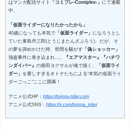
はマンガ配信サイト
「コミプレ-Comiplex-」
にて連載
中。
「仮面ライダーになりたかったから」
40歳になっても本気で
「仮面ライダー」
になろうとし
ていた東島丹三郎(とうじまたんざぶろう)。だが、そ
の夢を諦めかけた時、世間を騒がす
「偽ショッカー」
強盗事件に巻き込まれ…。
『エアマスター』『ハチワ
ンダイバー』
の柴田ヨクサルが魂で描く、
「仮面ライ
ダー」
を愛しすぎるオトナたちによる“本気の仮面ライ
ダーごっこ”ここに開幕！
アニメ公式HP：
https://tojima-rider.com
アニメ公式SNS：
https://x.com/tojima_rider