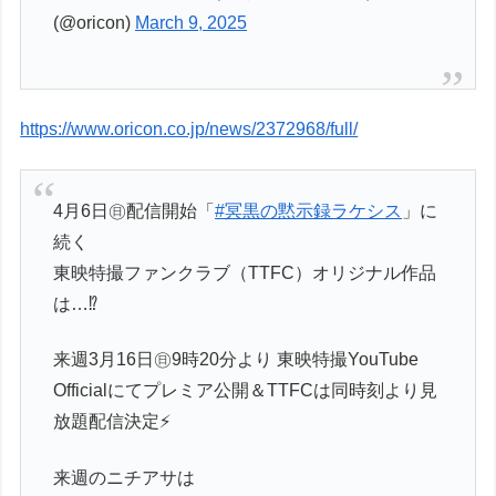
(@oricon)
March 9, 2025
https://www.oricon.co.jp/news/2372968/full/
4月6日㊐配信開始「
#冥黒の黙示録ラケシス
」に
続く
東映特撮ファンクラブ（TTFC）オリジナル作品
は…⁉
来週3月16日㊐9時20分より 東映特撮YouTube
Officialにてプレミア公開＆TTFCは同時刻より見
放題配信決定⚡
来週のニチアサは