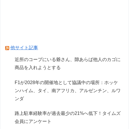
気圏内仕様)」プラモデル 試作画像追加【明日発
売】
「メガミデバイス 皇巫（オウブ） ツクヨミ レガ
リア」コトブキヤデビュー…
Powered by livedoor 相互RSS
他サイト記事
近所のコープにいる爺さん、隙あらば他人のカゴに
商品を入れようとする
F1が2028年の開催地として協議中の場所：ホッケ
ンハイム、タイ、南アフリカ、アルゼンチン、ルワ
ンダ
路上駐車経験率が過去最少の21%へ低下！タイムズ
会員にアンケート