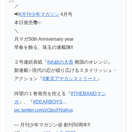
／
📢
#月刊少年マガジン
4月号
本日発売📚✨
＼
月マガ50th Anniversary year
早春を飾る、珠玉の連載陣‼️
２号連続表紙『
#め組の大吾
救国のオレンジ』
新連載✨現代の忍が繰り広げるスタイリッシュ・
アクション『
#東京アヤカシストリート
』
待望の１巻発売を控える『
#THEBANDマン
ガ
』、『
#DEARBOYS
…
pic.twitter.com/zOpsXNq6ya
— 月刊少年マガジン@ 創刊50周年‼︎