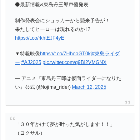
⚫️最新情報&東島丹三郎声優発表
制作発表会にショッカーから襲来予告が！
果たしてヒーローは現れるのか !?
https://t.co/rkhtEJF4yE
▼特報映像
https://t.co/7HheaGT0kj
#東島ライダ
ー
#AJ2025
pic.twitter.com/q9BI2VMGNX
— アニメ『東島丹三郎は仮面ライダーになりた
い』公式 (@tojima_rider)
March 12, 2025
「３０年かけて夢が叶った気がします！！」
（ヨクサル）