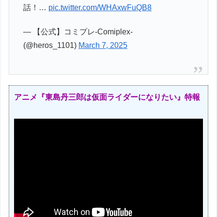
話！…
pic.twitter.com/WHAxwFuQB8
— 【公式】コミプレ-Comiplex-
(@heros_1101)
March 7, 2025
アニメ『東島丹三郎は仮面ライダーになりたい』特報