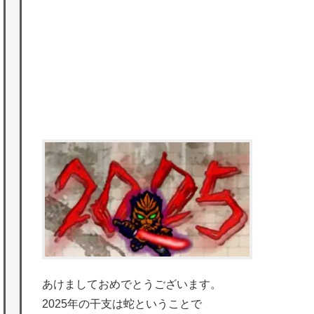
を託すつもりで黒トリガー化したんじゃねえ
かな。
★【ワートリ】対ボーダーに特化とは言うけ
ど
★【ワートリ】2周目も全員でやる隊と分担
でやる隊はそれぞれどの位いるんだろうか特
別課題消化時は別として
Powered by livedoor 相互RSS
あけましておめでとうございます。
2025年の干支は蛇ということで