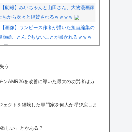
【朗報】みいちゃんと山田さん、大物漫画家
たちから次々と絶賛されるｗｗｗｗ
【画像】ワンピース作者が描いた担当編集の
似顔絵、とんでもないことが書かれるｗｗｗ
ｗ
【悲報】「ハンターハンター」のヒソカさ
ん、ビスケより弱かったｗｗｗｗ
失う
【悲報】吉田マサops.740 岡本カズops.742
マーチンAMR26を改善に導いた最大の功労者はカ
【にじさんじ】ハジキ、10年越しに完全ソロ
ロジェクトを経験した専門家を何人か呼び戻しま
でLoLダイヤ昇格「次はマスター目指す」
【ストグラ】しょぼすけが最近のストグラに
ついて教えてって配信してたけどさ
の欲しい」とかある？