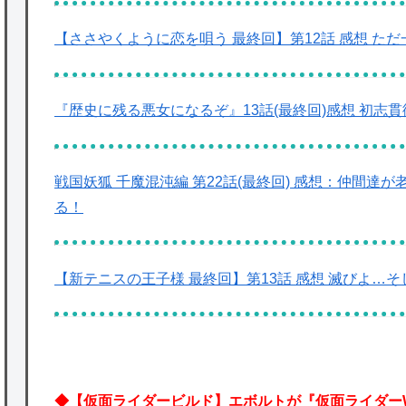
【ささやくように恋を唄う 最終回】第12話 感想 た
『歴史に残る悪女になるぞ』13話(最終回)感想 初志
戦国妖狐 千魔混沌編 第22話(最終回) 感想：仲間
る！
【新テニスの王子様 最終回】第13話 感想 滅びよ…そして蘇れ
◆【仮面ライダービルド】エボルトが『仮面ライダー