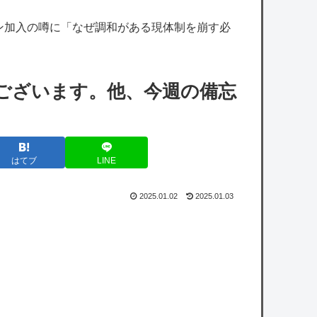
【ホロライブ】ねねち概要欄、小学生並みの
ン加入の噂に「なぜ調和がある現体制を崩す必
感想で草
【艦これ】E4とE5はどっちの方が難しい？
E5甲はウイニングランって聞いたんだけど
うございます。他、今週の備忘
【艦これ】バニ黒潮親潮 他
【艦これ】ヴァトールはなんて呼べばいいん
だろうね
はてブ
LINE
【画像】元TOKIO山口達也さん、家賃3万
2025.01.02
2025.01.03
4000円の湘南の家からYouTube更新。激痩せ
した現在の姿がこちら…
無能なワイでも出来る楽な仕事を教えてくれ
や
owered by livedoor 相互RSS