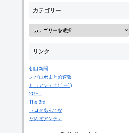
カテゴリー
リンク
朝目新聞
スパロボまとめ速報
しぃアンテナ(*ﾟーﾟ)
2GET
The 3rd
ワロタあんてな
だめぽアンテナ