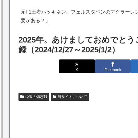
出たあの親日経営者に海外が大騒ぎ
元F1王者ハッキネン、フェルスタペンのマクラーレ
海外「勘弁して！」米国人が最も恐れる日本
要がある？」
の為替介入再びで海外が大騒ぎ
韓国人「実は日本経済を支えて生かしている
2025年。あけましておめでと
のは韓国人である理由がこちら…」→「日本
録（2024/12/27～2025/1/2）
も感謝してるらしい…（ﾌﾞﾙﾌﾞﾙ」＝韓国の反
応
X
Facebook
海外「日本よ、お前がナンバーワンだ」 熊
本地震直後の日本の対応のスピードに世界が
衝撃
今週の備忘録
当サイトについて
★【ワートリ】細かい情報まで含めて構成さ
れたキャラの掛け合いだからなぁ（約100人）
P
★【ワートリ】基本的に最上さんも迅に後事