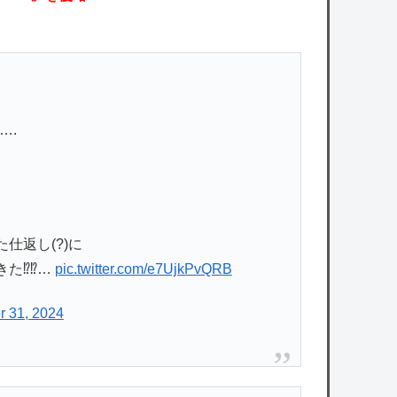
….
仕返し(?)に
⁉️⁉️…
pic.twitter.com/e7UjkPvQRB
 31, 2024