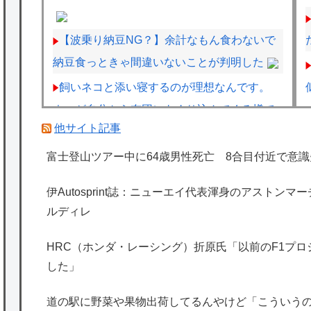
【波乗り納豆NG？】余計なもん食わないで
納豆食っときゃ間違いないことが判明した
飼いネコと添い寝するのが理想なんです。
ネコが自分から布団にもぐり込んでくる様で
他サイト記事
きませんか？【再】
元F1王者ハッキネン、フェルスタペンのマ
富士登山ツアー中に64歳男性死亡 8合目付近で意識
クラーレン加入の噂に「なぜ調和がある現体
伊Autosprint誌：ニューエイ代表渾身のアストン
制を崩す必要がある？」
ルディレ
実証実験都市「ウーブン・シティ」が一般の
居住希望者の募集開始 すでにトヨタ関係者が
HRC（ホンダ・レーシング）折原氏「以前のF1プ
した」
居住
海外「日本は特別！」日本の地震支援を申し
道の駅に野菜や果物出荷してるんやけど「こういう