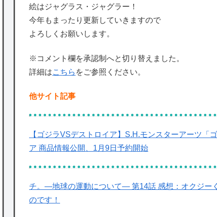
絵はジャグラス・ジャグラー！
今年もまったり更新していきますので
よろしくお願いします。
※コメント欄を承認制へと切り替えました。
詳細は
こちら
をご参照ください。
他サイト記事
【ゴジラVSデストロイア】S.H.モンスターアーツ「ゴジラ
ア 商品情報公開、1月9日予約開始
チ。―地球の運動について― 第14話 感想：オクジ
のです！