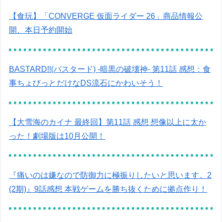
【食玩】「CONVERGE 仮面ライダー 26」商品情報公
開、本日予約開始
BASTARD!!(バスタード) -暗黒の破壊神- 第11話 感想：食
事ちょびっとだけなDS流石にかわいそう！
【大雪海のカイナ 最終回】第11話 感想 想像以上に太か
った！劇場版は10月公開！
『痛いのは嫌なので防御力に極振りしたいと思います。2
(2期)』9話感想 本戦ゲームを勝ち抜くために拠点作り！