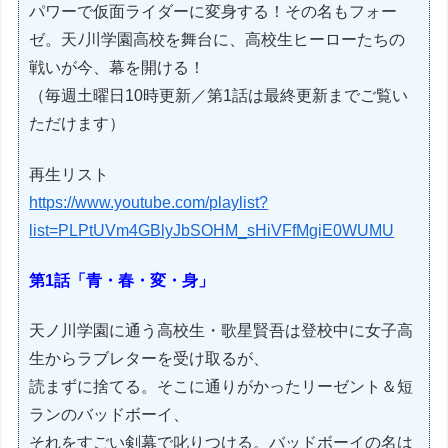
パワーで仮面ライダーに変身する！その名もフォー
ゼ。天ﾉ川学園高校を舞台に、高校生ヒーローたちの
戦いが今、幕を開ける！
（毎週土曜日10時更新／第1話は最終更新までご覧い
ただけます）
再生リスト
https://www.youtube.com/playlist?
list=PLPtUVm4GBlyJbSOHM_sHiVFfMgiE0WUMU
第1話「青・春・変・身」
天ノ川学園に通う高校生・歌星賢吾は登校中に女子高
生からラブレターを受け取るが、
読まずに捨てる。そこに通りがかったリーゼント＆短
ランのバッドボーイ、
それをすごい剣幕で叱りつける。バッドボーイの名は