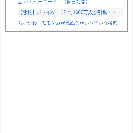
ム ハイパーモード」【近日公開】
【悲報】ポケポケ、1年で1600万人が引退・・・
ちいかわ、モモンガが死ぬとかいうアホな考察
【遊戯王】四属性対応の「スパイラル」が弱いの
はしゃーない
【悲報】女の子、被災地に大量の「手作りおにぎ
り」を届けるｗｗｗｗ
【悲報】有名漫画家、がんを公表「大腸癌になっ
てしまいました。肝臓に転移も見られてステージ
4です」
【悲報】黒人、卑怯すぎて炎上するｗｗｗｗ
【悲報】40度超えで働くゴミ収集員さん、コン
ビニで水分補給しただけで市民からブチギレられ
てしまう