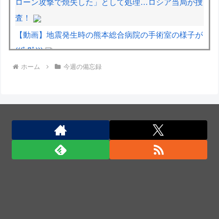
ローン攻撃で焼失した」として処理…ロシア当局が捜
査！
【動画】地震発生時の熊本総合病院の手術室の様子が
(((ﾟДﾟ)))
ホーム
今週の備忘録
【動画】両方馬鹿（笑）ミニストップでトラックと衝
突したドラレコが（ノ∇`）
【動画】ロシアの空挺兵、パラシュートが開かずに墜
落してしまう。
【動画】自動ドアの仕組みを理解した富山のツバメが
賢い。
韓国陸軍の射撃訓練中だったK1E1戦車で火災、乗員
は避難…エンジンルーム付近から出火！
韓国陸軍の射撃訓練中だったK1E1戦車で火災、乗員
は避難…エンジンルーム付近から出火！