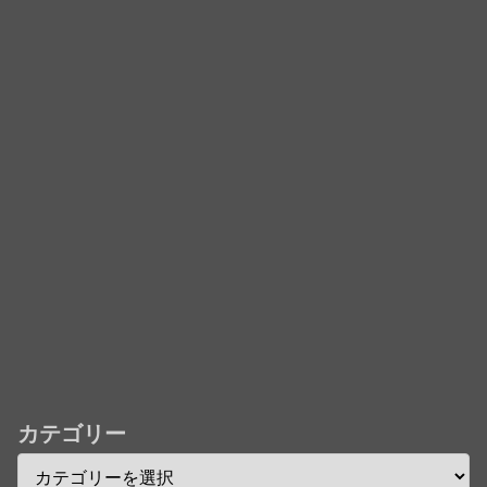
中国企業Zbtlink製ルーター20機種にバックドア、外
部から完全制御のおそれ！
「君たちはどう生きるか」Blu-ray予約受付開始！ア
フレコ台本や絵コンテ、米津玄師による主題歌「地球
儀」ミュージッククリップ収録。スタジオジブリ作品
で初の「4K UHD」版も発売！！
★【ワートリ】今月新発売!!第27巻まとめ【コメント
欄まとめます】【しばらく固定記事です】
★【ワートリ】今月第241話「遠征選抜試験㊲」第
242話「遠征選抜試験㊳」【コメント欄まとめます】
【しばらく固定記事です】
★【ワートリ】風間隊3人≒忍田単騎くらいのイメー
カテゴリー
ジかな