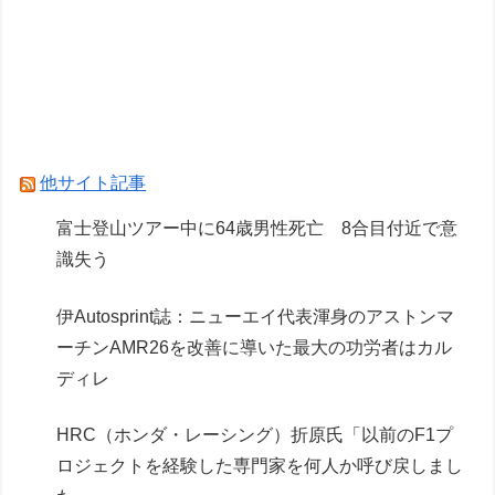
西山朋佳女流三冠、女性初の棋士資格懸かる白玲
戦「今まで通りに」
【棋王戦】豊島将之九段が中村太地八段に勝ち、
３回戦進出
他サイト記事
Powered by livedoor 相互RSS
富士登山ツアー中に64歳男性死亡 8合目付近で意
識失う
伊Autosprint誌：ニューエイ代表渾身のアストンマ
ーチンAMR26を改善に導いた最大の功労者はカル
ディレ
HRC（ホンダ・レーシング）折原氏「以前のF1プ
ロジェクトを経験した専門家を何人か呼び戻しまし