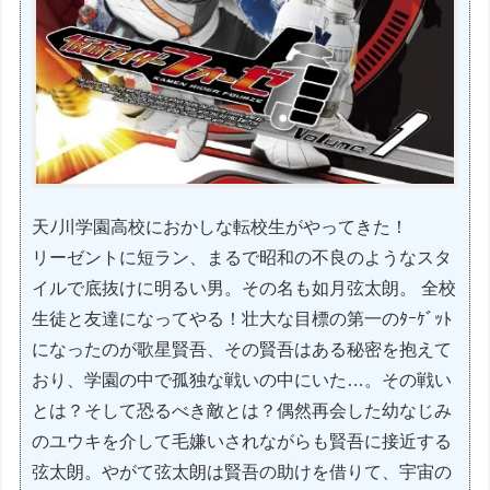
天ﾉ川学園高校におかしな転校生がやってきた！
リーゼントに短ラン、まるで昭和の不良のようなスタ
イルで底抜けに明るい男。その名も如月弦太朗。 全校
生徒と友達になってやる！壮大な目標の第一のﾀｰｹﾞｯﾄ
になったのが歌星賢吾、その賢吾はある秘密を抱えて
おり、学園の中で孤独な戦いの中にいた…。その戦い
とは？そして恐るべき敵とは？偶然再会した幼なじみ
のユウキを介して毛嫌いされながらも賢吾に接近する
弦太朗。やがて弦太朗は賢吾の助けを借りて、宇宙の