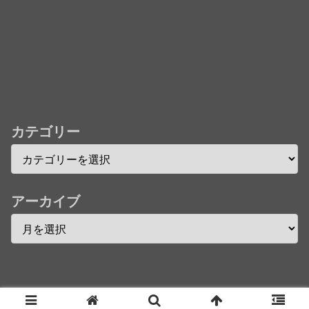
★【ワートリ】今月新発売!!第27巻まとめ【コメント
欄まとめます】【しばらく固定記事です】
★【ワートリ】今月第241話「遠征選抜試験㊲」第
242話「遠征選抜試験㊳」【コメント欄まとめます】
【しばらく固定記事です】
★【ワートリ】風間隊3人≒忍田単騎くらいのイメー
カテゴリー
ジかな
Powered by livedoor 相互RSS
アーカイブ
Copyright © 2016 へんそく！ All Rights Reserved.