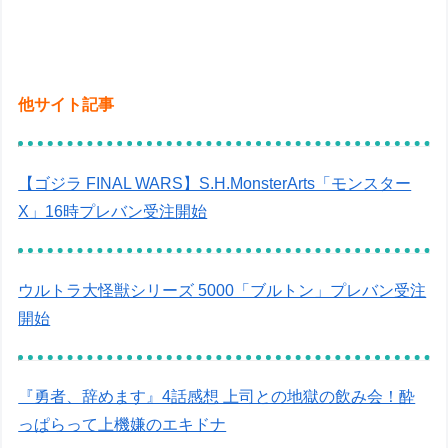
他サイト記事
【ゴジラ FINAL WARS】S.H.MonsterArts「モンスター
X」16時プレバン受注開始
ウルトラ大怪獣シリーズ 5000「ブルトン」プレバン受注
開始
『勇者、辞めます』4話感想 上司との地獄の飲み会！酔
っぱらって上機嫌のエキドナ