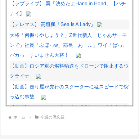
【ラブライブ】 翼「決めたよHand in Hand」【ハチ
ナイ】
【デレマス】 高垣楓「Sea Is A Lady」
大将「何握りやしょう？」Z世代新人「じゃあサーモ
ンで」社長「ぶほっw」部長「あー…」ワイ「ばっ、
バカっ！すいません大将！」
【動画】ロシア軍の燃料輸送をドローンで阻止するウ
クライナ。
【動画】走り屋が先行のスクーターに猛スピードで突
っ込む事故。
【動画】パキスタンの山の麓で撮影された鉄砲水が地
ホーム
今週の備忘録
獄すぎる。
【宮崎】マジ勘弁してほしい。久しぶりに恐ろしい子
供ミサイルを見た。