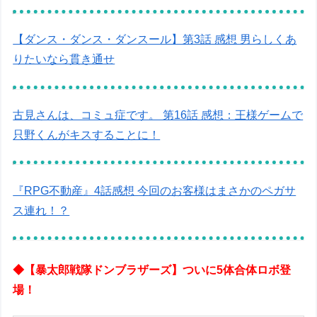
【ダンス・ダンス・ダンスール】第3話 感想 男らしくあ
りたいなら貫き通せ
古見さんは、コミュ症です。 第16話 感想：王様ゲームで
只野くんがキスすることに！
『RPG不動産』4話感想 今回のお客様はまさかのペガサ
ス連れ！？
◆【暴太郎戦隊ドンブラザーズ】ついに5体合体ロボ登
場！