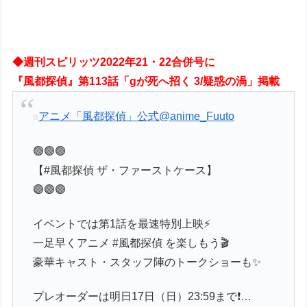
◆週刊スピリッツ2022年21・22合併号に
『風都探偵』第113話「gが死へ招く 3/疑惑の渦」掲載
アニメ「風都探偵」公式
@anime_Fuuto
🟢🟢🟢
【#風都探偵 ザ・ファーストケース】
🟣🟣🟣
イベントでは第1話を最速特別上映⚡️
一足早くアニメ #風都探偵 を楽しもう🎬
豪華キャスト・スタッフ陣のトークショーも✨
プレオーダーは明日17日（日）23:59まで❗️…