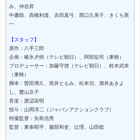
み、仲谷昇
中庸助、高橋利道、吉田真弓、西口久美子、きくち英
一
【スタッフ】
原作：八手三郎
企画：碓氷夕焼（テレビ朝日）、阿部征司（東映）
プロデューサー：加藤守啓（テレビ朝日）、鈴木武幸
（東映）
脚本：曽田博久、筒井ともみ、松本功、酒井あきよ
し、鷺山京子
音楽：渡辺宙明
技斗：山岡淳二（ジャパンアクションクラブ）
特撮監督：矢島信男
監督：東条昭平、服部和史、辻理、山田稔