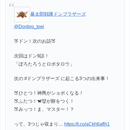
暴太郎戦隊ドンブラザーズ
@Donbro_toei
🍑ドン！次のお話🍑
次回はドン9話！
「ぼろたろうとロボタロウ」
次の #ドンブラザーズ に起こる3つの出来事！
🍑ひとつ！神輿がショボくなる！
🍑ふたつ！🐒👹が餅をつく！
🍑みっつ！ま、マスター！？
って、3つじゃ収まり…
https://t.co/aCkh6aflh1