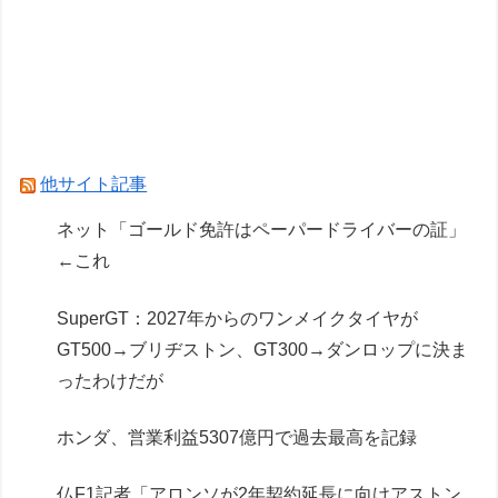
FODのF1配信や外部プラットフォーム向けコン
テンツ販売が好調
【王座戦】広瀬章人九段が藤井聡太六冠に勝ち、
挑戦者に
仏F1記者「アロンソが2年契約延長に向けアスト
他サイト記事
ンマーチンに年間4000万ユーロ（約72.8億円）
ネット「ゴールド免許はペーパードライバーの証」
を要求」
←これ
Powered by livedoor 相互RSS
SuperGT：2027年からのワンメイクタイヤが
GT500→ブリヂストン、GT300→ダンロップに決ま
ったわけだが
ホンダ、営業利益5307億円で過去最高を記録
仏F1記者「アロンソが2年契約延長に向けアストン