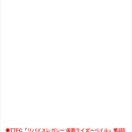
◆TTFC『リバイスレガシー 仮面ライダーベイル』第3話