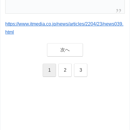
https://www.itmedia.co.jp/news/articles/2204/23/news039.
html
次へ
1
2
3