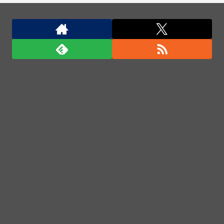
ポーランド軍、衛生部隊と民間医療従事者が参加した
戦場医療訓練を実施！
商用化目指す光量子コンピューターが稼働 研究拠点
で世界初…産総研など！
「ロシアによるハンティングだ」ドローンがウクライ
ナの民間人を追い回して爆発…ゼレンスキー氏が非
難！
ポーランド軍、衛生部隊と民間医療従事者が参加した
戦場医療訓練を実施！
「君たちはどう生きるか」Blu-ray予約受付開始！ア
フレコ台本や絵コンテ、米津玄師による主題歌「地球
儀」ミュージッククリップ収録。スタジオジブリ作品
で初の「4K UHD」版も発売！！