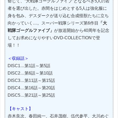
命じて、“大戦隊ゴーグルファイブ”となるべき5人の若
者を選び出した。赤間をはじめとする5人は強化服に
身を包み、デスダークが送り込む合成怪獣たちに立ち
向かっていく…。スーパー戦隊シリーズ第6作目
「大
戦隊ゴーグルファイブ」
が放送開始から40周年を記念
してお求めになりやすいDVD-COLLECTIONで登
場！！
＜収録話＞
DISC1…第1話～第5話
DISC2…第6話～第10話
DISC3…第11話～第15話
DISC4…第16話～第20話
DISC5…第21話～第25話
【キャスト】
赤木良次、春田純一、石井茂樹、伍代参平、大川めぐ