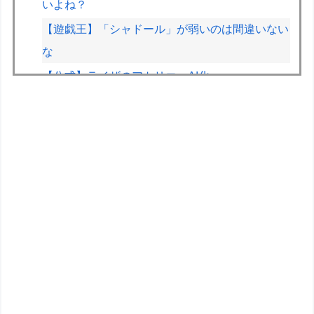
いよね？
【遊戯王】「シャドール」が弱いのは間違いない
な
【公式】ライザのアトリエ、AI化ｗｗｗ
両津勘吉(2026)「こち亀の初版本おじいちゃんが
持ってるかもしれないよ！内容は変わらないから
ね！」
【画像】JKの間で流行ってるこのゲームの正式
名称、誰も知らないｗｗｗｗ
【悲報】印刷会社とトラブルになった絵師、内容
をXに投稿→物議を醸すｗｗｗｗ
【画像】絵師「印刷会社にゴミみたい印刷された
から晒すわ」→お前がクレーマーだと大炎上
フジメディアHDデジタル事業収入が大幅増、