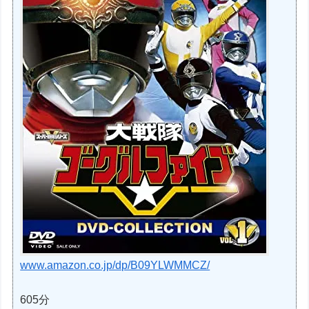
www.amazon.co.jp/dp/B09YLWMMCZ/
605分