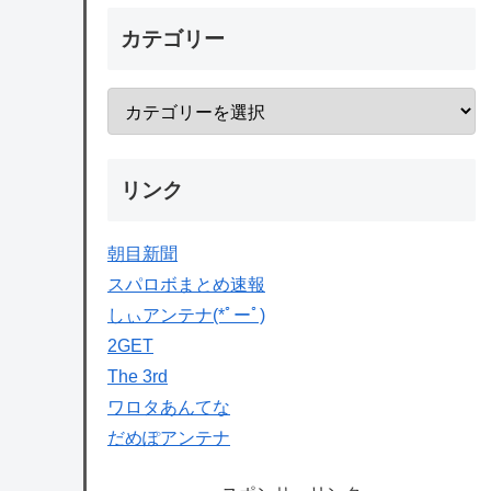
カテゴリー
リンク
朝目新聞
スパロボまとめ速報
しぃアンテナ(*ﾟーﾟ)
2GET
The 3rd
ワロタあんてな
だめぽアンテナ