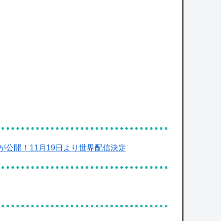
【衝撃】30年続いたモスクの祭りに『異変』
が起こる・・・・・
owered by livedoor 相互RSS
公開！11月19日より世界配信決定