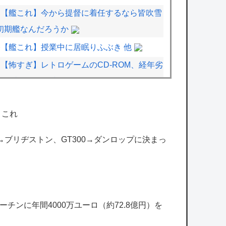
【艦これ】今から提督に着任するなら皆吹雪
初期艦なんだろうか
【艦これ】授業中に居眠りふぶき 他
【怖すぎ】レトロゲームのCD-ROM、経年劣
化で真っ二つに割れてしまう「円盤はこの運
命から逃れられない」「バックアップしない
と消える」
←これ
【シャニマス】海外の小糸の紹介文（日本語
00→ブリヂストン、GT300→ダンロップに決まっ
訳）
【ミリマス】苦しんでいる春香さん見ると昔
みたいですごい嬉しい
【シャニマス】みんなに日焼け止めを塗る灯
チンに年間4000万ユーロ（約72.8億円）を
織