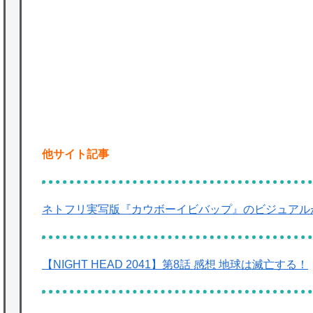
★【ワートリ】基本的に最上さんも迅に後事
を託すつもりで黒トリガー化したんじゃねえ
かな。
P
★【ワートリ】対ボーダーに特化とは言うけ
ど
★【ワートリ】2周目も全員でやる隊と分担
他サイト記事
でやる隊はそれぞれどの位いるんだろうか特
別課題消化時は別として
Powered by livedoor 相互RSS
ネトフリ実写版『カウボーイビバップ』のビジュアルが
【NIGHT HEAD 2041】第8話 感想 地球は滅亡する！