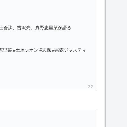
福士蒼汰、吉沢亮、真野恵里菜が語る
恵里菜 #土屋シオン #志保 #冨森ジャスティ