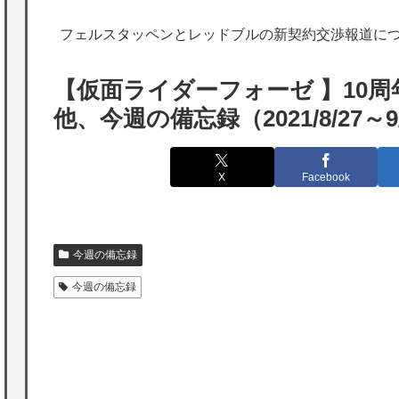
海外「日本は特別！」日本の地震支援を申し
フェルスタッペンとレッドブルの新契約交渉報道に
出たあの親日経営者に海外が大騒ぎ
海外「勘弁して！」米国人が最も恐れる日本
【仮面ライダーフォーゼ 】10
の為替介入再びで海外が大騒ぎ
他、今週の備忘録（2021/8/27～9
韓国人「実は日本経済を支えて生かしている
のは韓国人である理由がこちら…」→「日本
X
Facebook
も感謝してるらしい…（ﾌﾞﾙﾌﾞﾙ」＝韓国の反
応
海外「日本よ、お前がナンバーワンだ」 熊
今週の備忘録
本地震直後の日本の対応のスピードに世界が
今週の備忘録
衝撃
★【ワートリ】細かい情報まで含めて構成さ
れたキャラの掛け合いだからなぁ（約100人）