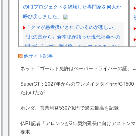
のF1プロジェクトを経験した専門家を何人か
呼び戻しました」
「クマが悪者扱いされているのが悲しい」
『北の国から』倉本聰が語った現代社会への
違和感 「バブル期以降、ドラマはつまらなく
他サイト記事
なった」
【画像】JKの間で流行ってるこのゲームの
ネット「ゴールド免許はペーパードライバーの証」
正式名称、誰も知らないｗｗｗｗ
SuperGT：2027年からのワンメイクタイヤがGT5
【画像】旅人女子「夜景を撮りたかっただけ
たわけだが
なのに、故郷の村が燃やされたみたいになっ
た」←26万ｲｲﾈｗｗｗｗ
ホンダ、営業利益5307億円で過去最高を記録
【悲報】教室、ヤンキーがブチ切れでとんで
仏F1記者「アロンソが2年契約延長に向けアストンマー
もない空気になるｗｗｗｗ
要求」