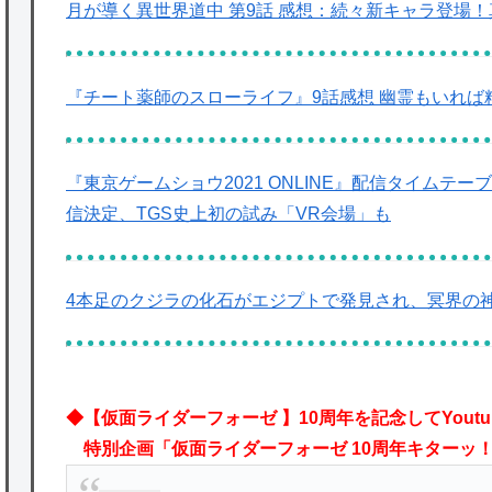
月が導く異世界道中 第9話 感想：続々新キャラ登場
『チート薬師のスローライフ』9話感想 幽霊もいれば
『東京ゲームショウ2021 ONLINE』配信タイム
信決定、TGS史上初の試み「VR会場」も
4本足のクジラの化石がエジプトで発見され、冥界の
◆【仮面ライダーフォーゼ 】10周年を記念してYoutu
特別企画「仮面ライダーフォーゼ 10周年キターッ