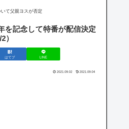
【画像】あの人気サッカー漫画、遂に5ch民
ついて父親ヨスが否定
が登場するｗｗｗｗ
赤坂アカ「かぐや様、推しの子ヒットさせま
周年を記念して特番が配信決定
した」←この人がなぜか過小評価されてる理
/2）
由
【速報】キングダムで初めて｢ん？｣ってなっ
はてブ
LINE
たシーン、完全に一致してしまうｗｗｗｗｗ
ｗｗｗｗｗｗｗｗ
2021.09.02
2021.09.04
【ソフトバンク対日本ハム17回戦】日本ハム
が8回に一挙4点で勝ち越し対鷹3勝目 敵地で
は初勝利 レイエス24号逆転2ラン 上川畑満塁
で3点適時二塁打 堀3勝目
【衝撃】30年続いたモスクの祭りに『異変』
が起こる・・・・・