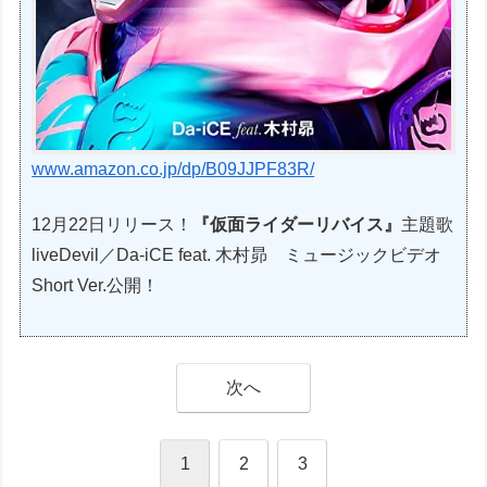
www.amazon.co.jp/dp/B09JJPF83R/
12月22日リリース！
『仮面ライダーリバイス』
主題歌
liveDevil／Da-iCE feat. 木村昴 ミュージックビデオ
Short Ver.公開！
次へ
1
2
3