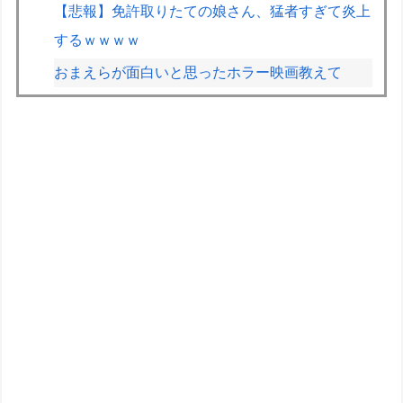
【悲報】免許取りたての娘さん、猛者すぎて炎上
するｗｗｗｗ
おまえらが面白いと思ったホラー映画教えて
第76回NHK杯２回戦第１局 菅井竜也八段
対 大橋貴洸七段
海外F1記者「ホンダは2027年もしくは2028年の
はじめにはF1で再びトップに戻れると確信」
日産「ノートオーラNISMO」8月に改良か？ ブラ
ック仕様追加の可能性
【ガンプラ】もしRGでサブキャラガンダム出し
てくれるとしたら何がいい？
【ToLOVEる】ユニクリ「水着シリーズ ララ・サ
タリン・デビルーク 」1/4サイズフィギュア【出