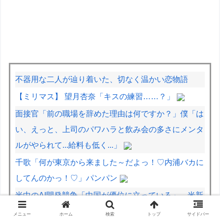
不器用な二人が辿り着いた、切なく温かい恋物語
【ミリマス】 望月杏奈「キスの練習……？」
面接官「前の職場を辞めた理由は何ですか？」僕「は
い、えっと、上司のパワハラと飲み会の多さにメンタ
ルがやられて...給料も低く...」
千歌「何が東京から来ました～だよっ！♡内浦バカに
してんのかっ！♡」パンパン
米中のAI開発競争「中国が優位に立っている」…米新
興企業CEOが予測！
メニュー
ホーム
検索
トップ
サイドバー