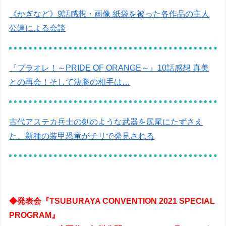
《かぎなど》9話感想・画像 紙袋を被った各作品の主人
公達による会談
『プラオレ！～PRIDE OF ORANGE～』10話感想 真美
との再会！そして決勝の相手は…
古代アステカ兵士の剣のような武器を尻尾にたずさえ
た、新種の装甲恐竜がチリで発見される
◆発表会『TSUBURAYA CONVENTION 2021 SPECIAL
PROGRAM』