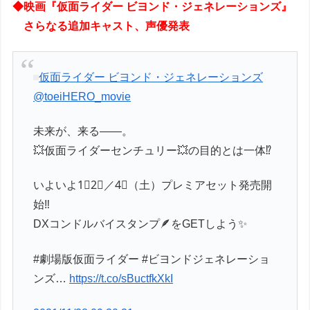
◆映画『仮面ライダー ビヨンド・ジェネレーションズ』
さらなる追加キャスト、声優発表
仮面ライダー ビヨンド・ジェネレーションズ
@toeiHERO_movie
未来が、来る――。
💥仮面ライダーセンチュリー💥の目的とは一体⁉️
いよいよ1⃣2⃣／4⃣（土）プレミアセット発売開
始‼️
DXコンドルバイスタンプ🪶をGETしよう✨
#劇場版仮面ライダー #ビヨンドジェネレーショ
ンズ…
https://t.co/sBuctfkXkI