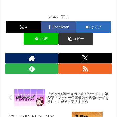
シェアする
X
Facebook
はてブ
LINE
コピー
『ビッ友×戦士 キラメキパワーズ！』第
22話「マックラ帝国最凶の武器のナゾを
探れ！」感想・実況まとめ
『ウルトラマントリガー NEW