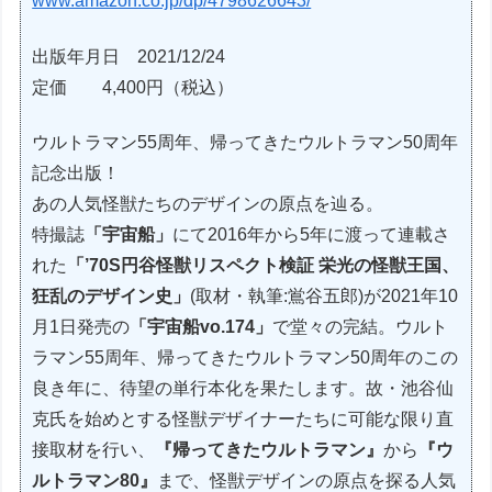
www.amazon.co.jp/dp/4798626643/
出版年月日 2021/12/24
定価
4,400円（税込）
ウルトラマン55周年、帰ってきたウルトラマン50周年
記念出版！
あの人気怪獣たちのデザインの原点を辿る。
特撮誌
「宇宙船」
にて2016年から5年に渡って連載さ
れた
「’70S円谷怪獣リスペクト検証 栄光の怪獣王国、
狂乱のデザイン史」
(取材・執筆:鴬谷五郎)が2021年10
月1日発売の
「宇宙船vo.174」
で堂々の完結。ウルト
ラマン55周年、帰ってきたウルトラマン50周年のこの
良き年に、待望の単行本化を果たします。故・池谷仙
克氏を始めとする怪獣デザイナーたちに可能な限り直
接取材を行い、
『帰ってきたウルトラマン』
から
『ウ
ルトラマン80』
まで、怪獣デザインの原点を探る人気