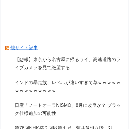
荷日更新・8月21日頃発売】
「ARX-8 レーバテイン＆XL-3 緊急展開ブースタ
ー 最終決戦仕様」アルお前カッコいいな
Powered by livedoor 相互RSS
他サイト記事
【悲報】東京から名古屋に帰るワイ、高速道路のラ
イブカメラを見て絶望する
インドの暴走族、レベルが違いすぎて草ｗｗｗｗｗ
ｗｗｗｗｗｗｗｗｗ
日産「ノートオーラNISMO」8月に改良か？ ブラッ
ク仕様追加の可能性
第76回NHK杯２回戦第１局 菅井竜也八段 対