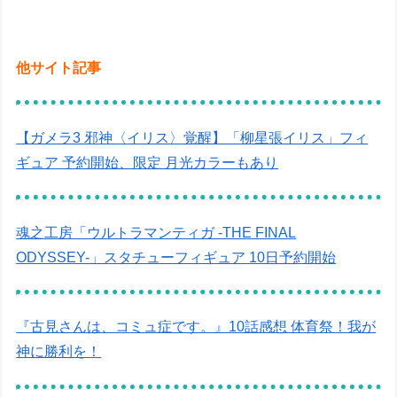
他サイト記事
【ガメラ3 邪神〈イリス〉覚醒】「柳星張イリス」フィ
ギュア 予約開始、限定 月光カラーもあり
魂之工房「ウルトラマンティガ -THE FINAL
ODYSSEY-」スタチューフィギュア 10日予約開始
『古見さんは、コミュ症です。』10話感想 体育祭！我が
神に勝利を！