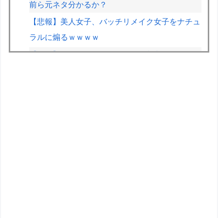
前ら元ネタ分かるか？
【悲報】美人女子、バッチリメイク女子をナチュ
ラルに煽るｗｗｗｗ
【画像】X女子「ガチでこういう彼氏欲しくて息
できん」2000万バズｗｗｗｗ
フェルスタッペンとレッドブルの新契約交渉報道
について父親ヨスが否定
レクサスの軽トラとかどうよ
【波乗り納豆NG？】余計なもん食わないで納豆
食っときゃ間違いないことが判明した
【仮面ライダーマイス】「変身ベルト DXマイス
ドライバー」ほか【玩具情報公開・PV追加】
【ガンプラ再販】「RG 厳選再販企画2026