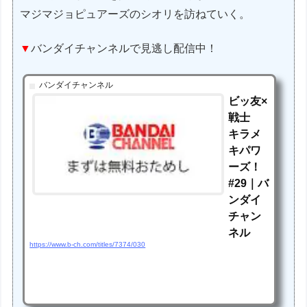
マジマジョピュアーズのシオリを訪ねていく。
▼
バンダイチャンネルで見逃し配信中！
バンダイチャンネル
ビッ友×
戦士
キラメ
キパワ
ーズ！
#29｜バ
ンダイ
チャン
ネル
https://www.b-ch.com/titles/7374/030