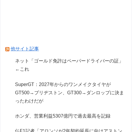
SUMMER」【抽選受付開始】
【ガンプラ】名作キットスレ、逆シャアだとリガ
ズィとヤクトドーガがすこぶる良い
Powered by livedoor 相互RSS
他サイト記事
ネット「ゴールド免許はペーパードライバーの証」
←これ
SuperGT：2027年からのワンメイクタイヤが
GT500→ブリヂストン、GT300→ダンロップに決ま
ったわけだが
ホンダ、営業利益5307億円で過去最高を記録
仏F1記者「アロンソが2年契約延長に向けアストン