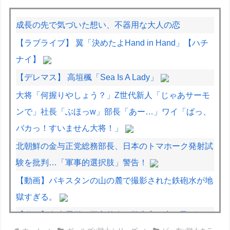
成長の先で気づいた想い、不器用な大人の恋
【ラブライブ】 翼「決めたよHand in Hand」【ハチ
ナイ】
【デレマス】 高垣楓「Sea Is A Lady」
大将「何握りやしょう？」Z世代新人「じゃあサーモ
ンで」社長「ぶほっw」部長「あー…」ワイ「ばっ、
バカっ！すいません大将！」
北朝鮮の金与正党総務部長、日本のトマホーク発射試
験を批判…「軍事的選択肢」警告！
【動画】パキスタンの山の麓で撮影された鉄砲水が地
獄すぎる。
【動画】名古屋栄で不良外人が警察官を突き飛ばす。