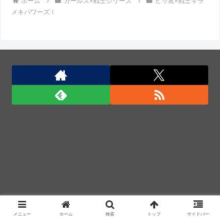
ホーム
ガールズ×戦士シリーズ
ビッ友×戦士キラ
逮捕しろやｗｗｗ
メキパワーズ！
熊本･八代港で自衛隊の「病院船」が医療提供開始、
診察と薬剤処方…被災者向け大浴場も！
熊本･八代港で自衛隊の「病院船」が医療提供開始、
診察と薬剤処方…被災者向け大浴場も！
日本の防衛白書「韓国は重要な隣国」だと3年連続で
位置づけ…韓国メディア！
「君たちはどう生きるか」Blu-ray予約受付開始！ア
フレコ台本や絵コンテ、米津玄師による主題歌「地球
儀」ミュージッククリップ収録。スタジオジブリ作品
で初の「4K UHD」版も発売！！
★【ワートリ】今月新発売!!第27巻まとめ【コメント
欄まとめます】【しばらく固定記事です】
★【ワートリ】今月第241話「遠征選抜試験㊲」第
メニュー
ホーム
検索
トップ
サイドバー