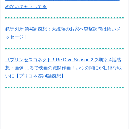
めないキャラしてる
範馬刃牙 第4話 感想：大統領のお家へ突撃訪問は怖いメ
ッセージ！
《プリンセスコネクト！Re:Dive Season 2 (2期)》4話感
想・画像 まるで映画の戦闘作画！いつの間にか壮絶な戦
いに【プリコネ2期4話感想】