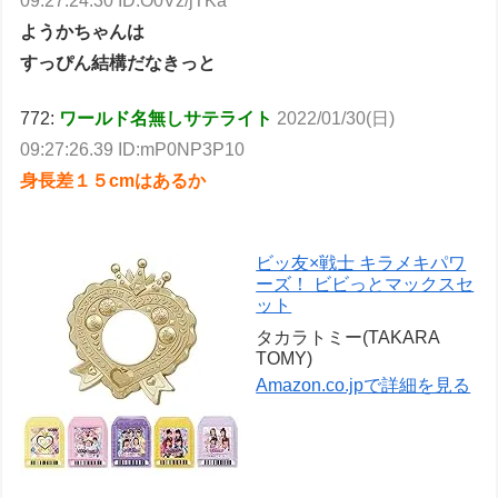
09:27:24.30 ID:O0Vz/jTKa
ようかちゃんは
すっぴん結構だなきっと
772:
ワールド名無しサテライト
2022/01/30(日)
09:27:26.39 ID:mP0NP3P10
身長差１５cmはあるか
ビッ友×戦士 キラメキパワ
ーズ！ ビビっとマックスセ
ット
タカラトミー(TAKARA
TOMY)
Amazon.co.jpで詳細を見る