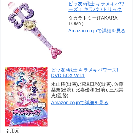
ビッ友×戦士 キラメキパワ
ーズ！ キラパワトリック
タカラトミー(TAKARA
TOMY)
Amazon.co.jpで詳細を見る
ビッ友×戦士 キラメキパワーズ!
DVD BOX Vol.1
永山椿(出演), 深澤日彩(出演), 佐藤
栞奈(出演), 比嘉優和(出演), 三池崇
史(監督)
Amazon.co.jpで詳細を見る
引用元：