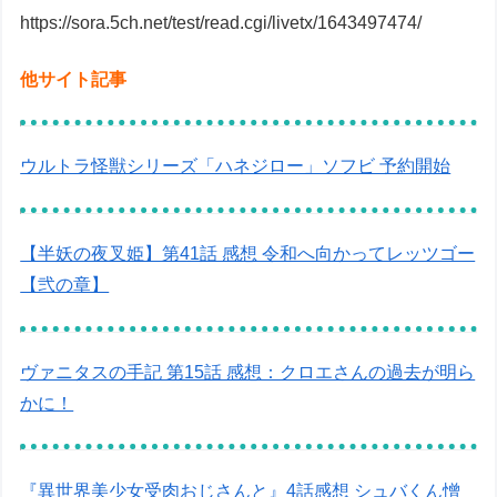
https://sora.5ch.net/test/read.cgi/livetx/1643497474/
他サイト記事
ウルトラ怪獣シリーズ「ハネジロー」ソフビ 予約開始
【半妖の夜叉姫】第41話 感想 令和へ向かってレッツゴー
【弐の章】
ヴァニタスの手記 第15話 感想：クロエさんの過去が明ら
かに！
『異世界美少女受肉おじさんと』4話感想 シュバくん憎