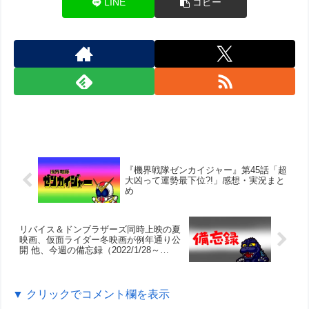
LINE
コピー
『機界戦隊ゼンカイジャー』第45話「超
大凶って運勢最下位?!」感想・実況まと
め
リバイス＆ドンブラザーズ同時上映の夏
映画、仮面ライダー冬映画が例年通り公
開 他、今週の備忘録（2022/1/28～
2022/2/3）
▼ クリックでコメント欄を表示