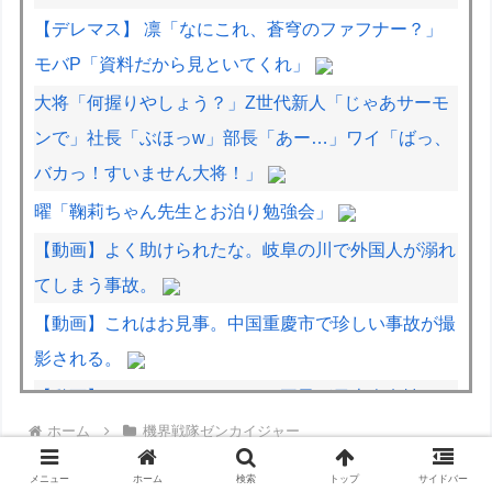
【デレマス】 凛「なにこれ、蒼穹のファフナー？」
モバP「資料だから見といてくれ」
大将「何握りやしょう？」Z世代新人「じゃあサーモ
ンで」社長「ぶほっw」部長「あー…」ワイ「ばっ、
バカっ！すいません大将！」
曜「鞠莉ちゃん先生とお泊り勉強会」
【動画】よく助けられたな。岐阜の川で外国人が溺れ
てしまう事故。
【動画】これはお見事。中国重慶市で珍しい事故が撮
影される。
【動画】タイのティパンコーン王子が日本人女性とデ
ホーム
機界戦隊ゼンカイジャー
ートか？
【動画】DJI Neo2で釣りの自撮りをしようとした男
メニュー
ホーム
検索
トップ
サイドバー