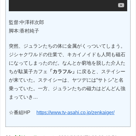
監督:中澤祥次郎
脚本:香村純子
突然、ジュランたちの体に金属がくっついてしまう。
ジシャクワルドの仕業で、キカイノイドも人間も磁石
になってしまったのだ。なんとか窮地を脱した介人た
ちが駄菓子カフェ
「カラフル」
に戻ると、ステイシー
が来ていた。ステイシーは、ヤツデには“サトシ”と名
乗っていた。一方、ジュランたちの磁力はどんどん強
まっていき…
☆番組HP
https://www.tv-asahi.co.jp/zenkaiger/