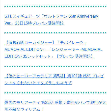
S.H.フィギュアーツ「ウルトラマン 55th Anniversary
Ver.」23日15時プレバン受注開始
【海賊戦隊ゴーカイジャー】「モバイレーツ -
MEMORIAL EDITION-」「レンジャーキー -MEMORIAL
EDITION- 35レッドセット」【プレバン受注開始】
【僕のヒーローアカデミア 第5期】第101話 感想 プレゼ
ントをくれないとイタズラしちゃうぞ
憂国のモリアーティ 第23話 感想：素性がバレて犯行が大
胆不敵なウィリアム！