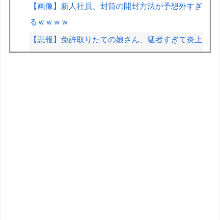
【画像】新人社員、封筒の開封方法が予想外すぎ
るｗｗｗｗ
【悲報】免許取りたての娘さん、猛者すぎて炎上
するｗｗｗｗ
【画像】ハンターハンターさん、ガチで最強の新
能力を登場させてしまうｗｗｗｗｗｗｗ
割と批判されてるけどエルデンDLCも面白かった
よね？ ミケラダ以外は
IT業界、「未経験者は要らない、経験者はいな
い」の地獄絵図にwww
【重音テト】コナミデフォルメフィギュア「重音
テト 通常衣装Ver.」「重音テト SV衣装Ver.」
【彩色原型公開】