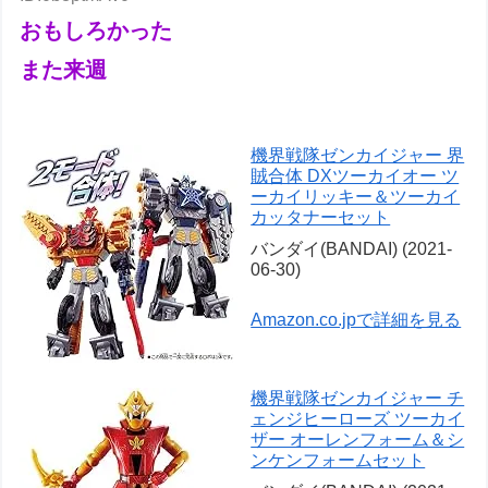
おもしろかった
また来週
機界戦隊ゼンカイジャー 界
賊合体 DXツーカイオー ツ
ーカイリッキー＆ツーカイ
カッタナーセット
バンダイ(BANDAI) (2021-
06-30)
Amazon.co.jpで詳細を見る
機界戦隊ゼンカイジャー チ
ェンジヒーローズ ツーカイ
ザー オーレンフォーム＆シ
ンケンフォームセット