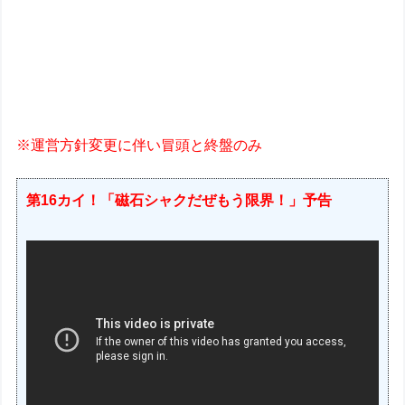
※運営方針変更に伴い冒頭と終盤のみ
第16カイ！「磁石シャクだぜもう限界！」予告