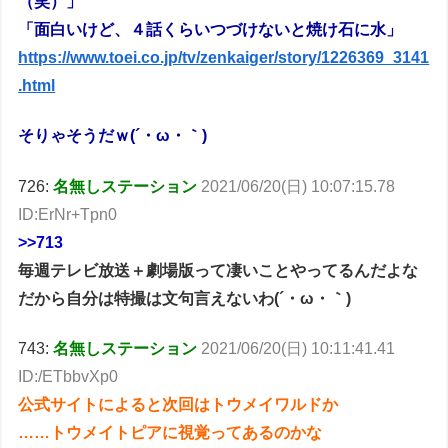
（笑）」
「面白いけど、４話くらいつづけないと焼け石に水」
https://www.toei.co.jp/tv/zenkaiger/story/1226369_3141
.html
そりゃそうだｗ(´・ω・｀)
726:
名無しステーション
2021/06/20(日) 10:07:15.78
ID:ErNr+Tpn0
>>713
毎週テレビ放送＋劇場版って凄いことやってるんだよな
だから自分は特撮は文句言えないわ(´・ω・｀)
743:
名無しステーション
2021/06/20(日) 10:11:41.41
ID:/ETbbvXp0
公式サイトによると次回はトウメイワルドか
……トウメイトピアに視覚ってあるのかな