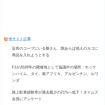
【ガンプラ】HG「ガンダムレオパルド」明日発
売【試作・パッケージ画像追加】
【画像】AI「写真の背景削除？ガンプラの箱追加
しといてあげよ
Powered by livedoor 相互RSS
他サイト記事
近所のコープにいる爺さん、隙あらば他人のカゴに
商品を入れようとする
F1が2028年の開催地として協議中の場所：ホッケ
ンハイム、タイ、南アフリカ、アルゼンチン、ルワ
ンダ
路上駐車経験率が過去最少の21%へ低下！タイムズ
会員にアンケート