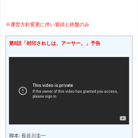
※運営方針変更に伴い冒頭と終盤のみ
第8話「封印されしは、アーサー。」予告
脚本: 長谷川圭一