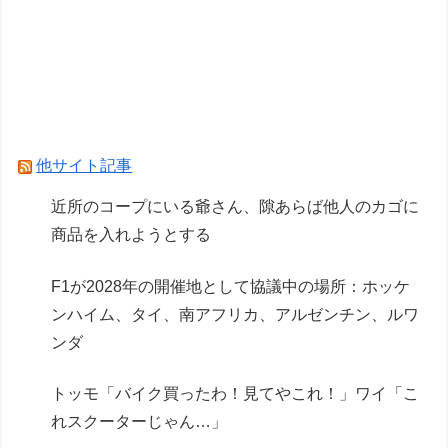
ブレイバー デカライドアーマー白バイ DXセッ
ト」【ジョーシン＆エディオン限定カスタマイズ
キャンペーン開催】
【画像】AI「写真の背景削除？ガンプラの箱追加
しといてあげよ
他サイト記事
「メガミデバイス 皇巫（オウブ） ツクヨミ レガ
近所のコープにいる爺さん、隙あらば他人のカゴに
リア」コトブキヤデビュー…
商品を入れようとする
Powered by livedoor 相互RSS
F1が2028年の開催地として協議中の場所：ホッケ
ンハイム、タイ、南アフリカ、アルゼンチン、ルワ
ンダ
トッモ「バイク買ったわ！見てやこれ！」ワイ「こ
れスクーターじゃん…」