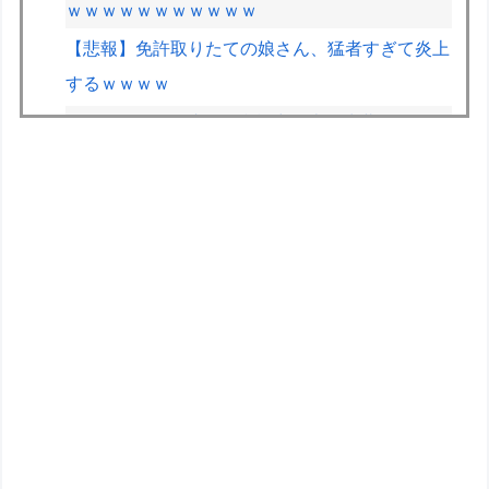
ｗｗｗｗｗｗｗｗｗｗｗ
【悲報】免許取りたての娘さん、猛者すぎて炎上
するｗｗｗｗ
VCARBリザーブでSF参戦中の岩佐歩夢「目の前
にある大きな目標はやはりF1のレギュラーシー
ト獲得」
【悲報】日本人、相変わらず軽自動車に軽油を入
れる…
【悲報】英メディアのF1記者たちの多くが2026
前半戦を終えて鈴鹿とスパをワーストレースに挙
げてしまう
ドラクエ9リメイク←これドラクエ12発売前後に
出ると思う？
【トミカ ジョブレイバー】「ライジングポリス