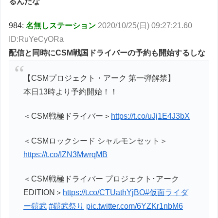
るんだな
984:
名無しステーション
2020/10/25(日) 09:27:21.60
ID:RuYeCyORa
配信と同時にCSM戦国ドライバーの予約も開始するしな
【CSMプロジェクト・アーク 第一弾解禁】
本日13時より予約開始！！
＜CSM戦極ドライバー＞
https://t.co/uJj1E4J3bX
＜CSMロックシード シャルモンセット＞
https://t.co/IZN3MwrqMB
＜CSM戦極ドライバー プロジェクト･アーク
EDITION＞
https://t.co/CTUathYjBO
#仮面ライダ
ー鎧武
#鎧武祭り
pic.twitter.com/6YZKr1nbM6