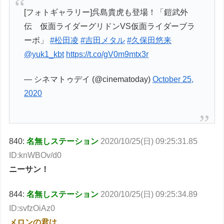
[フォトギャラリー]呉島貴虎も登場！「鎧武外
伝 仮面ライダーグリドンVS仮面ライダーブラ
ーボ」
#松田凌
#吉田メタル
#久保田悠来
@yuk1_kbt
https://t.co/gV0m9mtx3r
— シネマトゥデイ (@cinematoday)
October 25,
2020
840:
名無しステーション
2020/10/25(日) 09:25:31.85
ID:knWBOv/d0
ニーサン！
844:
名無しステーション
2020/10/25(日) 09:25:34.89
ID:svfzOiAz0
メロンの君は