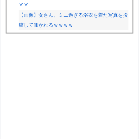
ｗｗ
【画像】女さん、ミニ過ぎる浴衣を着た写真を投
稿して叩かれるｗｗｗｗ
VCARBリザーブでSF参戦中の岩佐歩夢「目の前
にある大きな目標はやはりF1のレギュラーシー
ト獲得」
ETCの事をイーティーシーってゆってる奴がいた
ｗｗｗｗｗｗｗ
F1が2028年の開催地として協議中の場所：ホッ
ケンハイム、タイ、南アフリカ、アルゼンチン、
ルワンダ
【FGO】ファット「ランサー/メリュジーヌ」フ
ィギュア【明日発売】