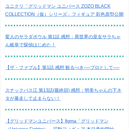
ユニクリ「グリッドマン ユニバース ZOZO BLACK
COLLECTION（仮）シリーズ」フィギュア 彩色原型公開
変人のサラダボウル 第1話 感想：異世界の皇女サラちゃ
ん岐阜で探偵はじめた！
【ザ・ファブル】第1話 感想 観るべき──プロとして──
スナックバス江 第13話(最終回) 感想：明美ちゃんの下ネ
タが暴走して止まらない！
【グリッドマンユニバース】figma「グリッドマン