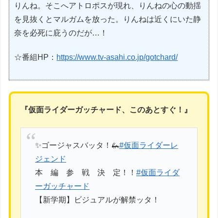
りんね。そこへアトロポスが現れ、りんねの心の動揺
を見抜くとマルガムを放った。りんねは近くにいた静
奈を必死に庇うのだが…！
☆番組HP：
https://www.tv-asahi.co.jp/gotchard/
『仮面ライダーガッチャード、このあとすぐ！』
✨ゴージャスバッタ！🦗
#仮面ライダーレ
ジェンド
本 編 参 戦 決 定！！
#仮面ライダ
ーガッチャード
【新学期】ビジュアルが解禁ッタ！