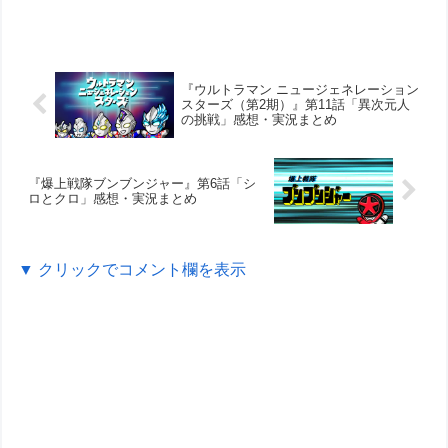
『ウルトラマン ニュージェネレーション
スターズ（第2期）』第11話「異次元人
の挑戦」感想・実況まとめ
『爆上戦隊ブンブンジャー』第6話「シ
ロとクロ」感想・実況まとめ
▼ クリックでコメント欄を表示