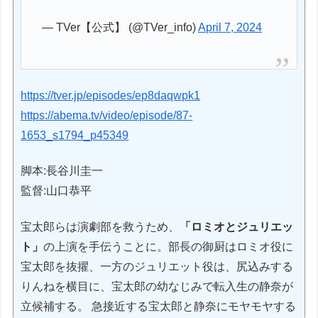
— TVer【公式】 (@TVer_info)
April 7, 2024
https://tver.jp/episodes/ep8daqwpk1
https://abema.tv/video/episode/87-
1653_s1794_p45349
脚本:長谷川圭一
監督:山口恭平
宝太郎らは演劇部を救うため、
「ロミオとジュリエッ
ト」
の上演を手伝うことに。部長の御厨はロミオ役に
宝太郎を抜擢、一方のジュリエット役は、尻込みする
りんねを横目に、宝太郎の幼なじみで転入生の静奈が
立候補する。 急接近する宝太郎と静奈にモヤモヤする