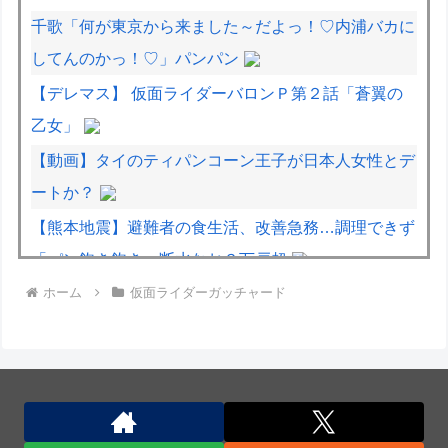
千歌「何が東京から来ました～だよっ！♡内浦バカに
してんのかっ！♡」パンパン
【デレマス】 仮面ライダーバロンＰ第２話「蒼翼の
乙女」
【動画】タイのティパンコーン王子が日本人女性とデ
ートか？
【熊本地震】避難者の食生活、改善急務…調理できず
「パン飽き飽き」断水なお３万戸超
ホーム
仮面ライダーガッチャード
【熊本地震】車中泊避難して留守の家からエアコン室
外機盗む 警察に「室外機が盗まれた」相談数件 天
草市の無職男（47）逮捕
イタリア・ナポリ近郊で過去40年で最大規模の地震
「M4.7」の揺れを観測