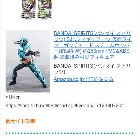
BANDAI SPIRITS(バンダイ スピリ
ッツ) S.H.フィギュアーツ 仮面ライ
ダーガッチャード スチームホッパ
ー(初回生産) 約150mm PVC&ABS
製 塗装済み可動フィギュア
BANDAI SPIRITS(バンダイ スピリ
ッツ)
Amazon.co.jpで詳細を見る
引用元：
https://sora.5ch.net/test/read.cgi/liveanb/1712380720/
他サイト記事