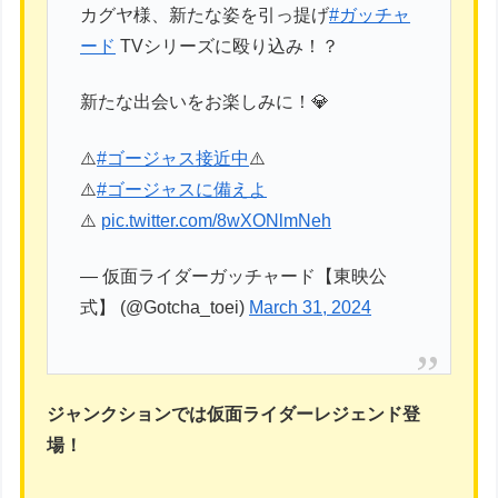
カグヤ様、新たな姿を引っ提げ
#ガッチャ
ード
TVシリーズに殴り込み！？
新たな出会いをお楽しみに！💎
⚠️
#ゴージャス接近中
⚠️
⚠️
#ゴージャスに備えよ
⚠️
pic.twitter.com/8wXONlmNeh
— 仮面ライダーガッチャード【東映公
式】 (@Gotcha_toei)
March 31, 2024
ジャンクションでは仮面ライダーレジェンド登
場！