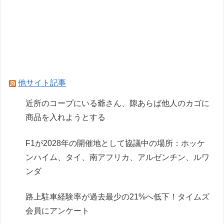
ホロもプラモ出るんだ…
【NEEDY GIRL OVERDOSE】システムサービス
「超絶最かわてんしちゃん」プライズフィギュア
【彩色原型公開】
Powered by livedoor 相互RSS
他サイト記事
近所のコープにいる爺さん、隙あらば他人のカゴに
商品を入れようとする
F1が2028年の開催地として協議中の場所：ホッケ
ンハイム、タイ、南アフリカ、アルゼンチン、ルワ
ンダ
路上駐車経験率が過去最少の21%へ低下！タイムズ
会員にアンケート