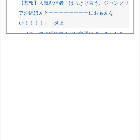
【悲報】人気配信者「はっきり言う、ジャングリ
ア沖縄ほんとーーーーーーーーにおもんな
い！！！！」→炎上
キメラって倫理観無くせば普通に作れるんか？
【遊戯王】「フュージョンカップ」のミッション
は融合しないといけないんですか？
HRC（ホンダ・レーシング）折原氏「以前のF1
プロジェクトを経験した専門家を何人か呼び戻し
ました」
ペレスとキャデラックF1の契約は2026年の1年の
み、2027年に向けてウィリアムズと交渉開始と
の情報
女性セブンにイケメン棋士”S6”が登場 渡辺明九
段大激怒????????????