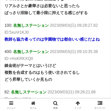
リアルさとか豪華さは必要ないと思ったら
ばっさり排除して最小限に抑えてる感じがする
100:
名無しステーション
2023/09/03(日) 09:28:27.82
ID:5xuVr1KJ0
教師も協力者ってのは学園物では都合いい感じだよね
400:
名無しステーション
2023/09/03(日) 09:10:35.38
ID:+HsKRKXQ0
錬金術がテーマとはいうけど
複数を合成するのはもう使い古されてるし
どう昇華していくか見もの
82:
名無しステーション
2023/09/03(日) 09:28:21.88
ID:wn0xy+YYd
一年間よろしく！
メニュー
ホーム
検索
トップ
サイドバー