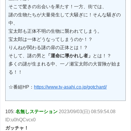
そこで驚きの出会いを果たす！一方、街では、
謎の生物たちが大量発生して大騒ぎに！そんな騒ぎの
中、
宝太郎も正体不明の生物に襲われてしまう。
宝太郎は一体どうなってしまうのか！？
りんねが関わる謎の扉の正体とは！？
そして、謎の男と
「運命に導かれし者」
とは！？
多くの謎が生まれる中、一ノ瀬宝太郎の大冒険が始ま
る！！
☆番組HP：
https://www.tv-asahi.co.jp/gotchard/
105:
名無しステーション
2023/09/03(日) 08:59:54.08
ID:u0hQCvcx0
ガッチャ！