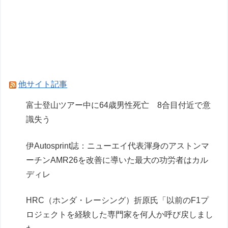
【春夏秋冬代行者 春の舞】フリュー「花葉雛
菊」「姫鷹さくら」プライズフィギュア【彩色原
型公開】
【ガンプラ】名作キットスレ、逆シャアだとリガ
ズィとヤクトドーガがすこぶる良い
他サイト記事
ガンプラも棚に並ぶようになったな
富士登山ツアー中に64歳男性死亡 8合目付近で意
識失う
Powered by livedoor 相互RSS
伊Autosprint誌：ニューエイ代表渾身のアストンマ
ーチンAMR26を改善に導いた最大の功労者はカル
ディレ
HRC（ホンダ・レーシング）折原氏「以前のF1プ
ロジェクトを経験した専門家を何人か呼び戻しまし