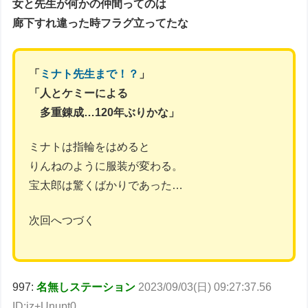
女と先生が何かの仲間ってのは
廊下すれ違った時フラグ立ってたな
「
ミナト先生まで！？
」
「人とケミーによる
多重錬成…120年ぶりかな」
ミナトは指輪をはめると
りんねのように服装が変わる。
宝太郎は驚くばかりであった…
次回へつづく
997:
名無しステーション
2023/09/03(日) 09:27:37.56
ID:jz+Unupt0