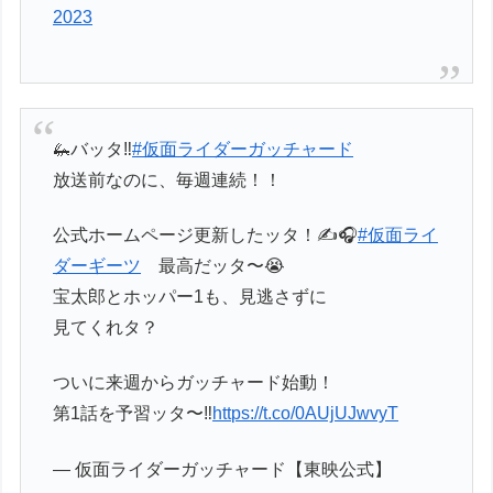
2023
🦗バッタ‼️
#仮面ライダーガッチャード
放送前なのに、毎週連続！！
公式ホームページ更新したッタ！✍️🎧
#仮面ライ
ダーギーツ
最高だッタ〜😭
宝太郎とホッパー1も、見逃さずに
見てくれタ？
ついに来週からガッチャード始動！
第1話を予習ッタ〜‼️
https://t.co/0AUjUJwvyT
— 仮面ライダーガッチャード【東映公式】