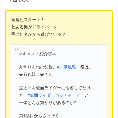
ーと出てるぞ
新番組スタート！
とある男
がドライバーを
手に何者かから逃げている？
⚖️キャスト紹介⑦⚖️
九堂りんねの父親、
#九堂風雅
役は、
💎石丸幹二💎さん
宝太郎を仮面ライダーに命名してたけ
ど、
#仮面ライダーガッチャード
と
一体どんな繋がりがあるのか⁉️
第1話目からさっそく