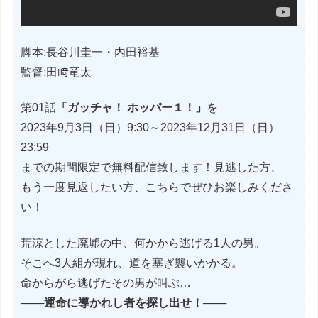
脚本:長谷川圭一・内田裕基
監督:田﨑竜太
第01話
「ガッチャ！ ホッパー１！」
を
2023年9月3日（日）9:30～2023年12月31日（日）
23:59
までの期間限定で無料配信致します！見逃した方、
もう一度見返したい方、こちらでぜひお楽しみくださ
い！
荒涼とした廃墟の中、何かから逃げる1人の男。
そこへ3人組が現れ、道を塞ぎ襲いかかる。
命からがら逃げたその男が叫ぶ…
───運命に導かれし者を探し出せ！───