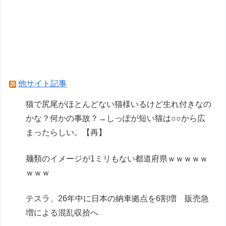
【ガンダム閃光のハサウェイ】GGG「ギギ・ア
ンダルシア 水着Ver.」フィギュア【出荷日更新・
8月25日頃発売】
プラモの出来がいいズゴック
他サイト記事
Powered by livedoor 相互RSS
猫で尻尾がほとんどない猫様いるけど生れ付きなの
かな？何かの事故？→しっぽが短い猫は○○から広
まったらしい。【再】
麺類のイメージが1ミリもない都道府県ｗｗｗｗｗ
ｗｗｗ
テスラ、26年中に日本の納車拠点を6割増 販売急
増による混乱収拾へ