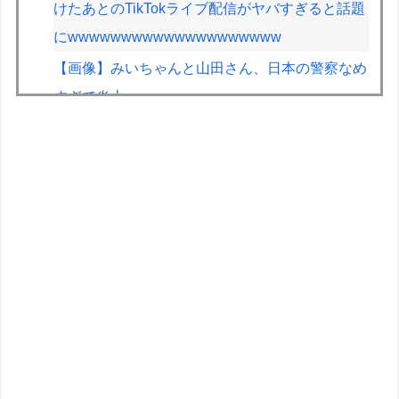
けたあとのTikTokライブ配信がヤバすぎると話題
にwwwwwwwwwwwwwwwwwwww
【画像】みいちゃんと山田さん、日本の警察なめ
すぎで炎上ｗｗｗｗwｗｗｗｗｗｗｗｗｗ
【画像】女の子「ママー！ちいかわシール貼った
よー！」→母親の心をざわつかせてしまうｗｗｗ
ｗ
ドラクエ9リメイク←これドラクエ12発売前後に
出ると思う？
【画像】艦これ絵師、AI絵だと魔女裁判され心が
折れる
ゲーム開発者「ゲーム内に読み物を作ってもユー
ザーの95割は読まずに無視してる」
バーコードバトラーの思い出