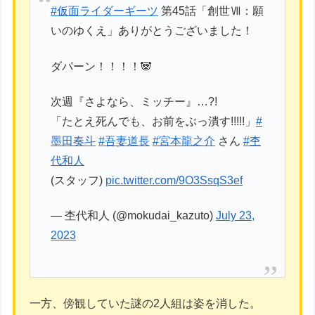
#仮面ライダーギーツ
第45話「創世Ⅶ：願
いのゆくえ」ありがとうございました！
ダパーン！！！！🐼
次週『さよなら、ミッチー』…?!
「たとえ死んでも、お前をぶっ潰す!!!!!」
#
墨田奏斗
#吾妻道長
#宮本龍之介
さん
#杢
代和人
(スタッフ)
pic.twitter.com/9O3SsqS3ef
— 杢代和人 (@mokudai_kazuto)
July 23,
2023
一方、傍観していた謎の2人組は姿を消した。