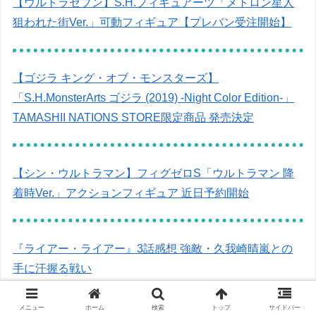
【ウルトラセブン】S.H.フィギュアーツ「メトロン星人
狙われた街Ver.」可動フィギュア【プレバン受注開始】
【ゴジラ キング・オブ・モンスターズ】
「S.H.MonsterArts ゴジラ (2019) -Night Color Edition-」
TAMASHII NATIONS STORE限定商品 発売決定
【シン・ウルトラマン】フィグゼロS「ウルトラマン 降
着時Ver.」アクションフィギュア 近日予約開始
『ライアー・ライアー』3話感想 強敵・久我崎晴嵐との
手に汗握る戦い
メニュー
ホーム
検索
トップ
サイドバー