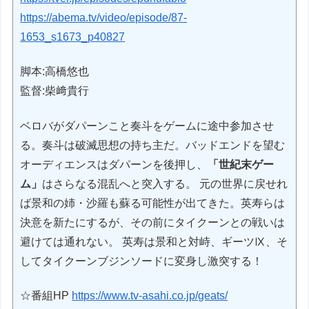
https://abema.tv/video/episode/87-
1653_s1673_p40827
脚本:高橋悠也
監督:柴﨑貴行
ベロバがダパーンこと奏斗をゲームに途中参加させ
る。奏斗は破滅思想の持ち主だ。バッドエンドを望む
オーディエンスはダパーンを後押し、
「世紀末ゲー
ム」
はさらなる混乱へと突入する。 元の世界に戻せれ
ば景和の姉・沙羅も蘇る可能性が出てきた。英寿らは
決意を新たにするが、その前にタイクーンとの戦いは
避けては通れない。 英寿は景和と対峙、ギーツⅨ、そ
してタイクーンブジンソードに変身し激突する！
☆番組HP
https://www.tv-asahi.co.jp/geats/