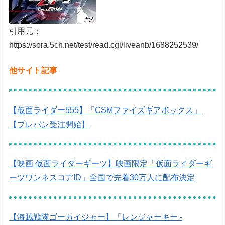
引用元：
https://sora.5ch.net/test/read.cgi/liveanb/1688252539/
他サイト記事
【仮面ライダー555】「CSMファイズギアボックス」
【プレバン受注開始】
【映画 仮面ライダーギーツ】映画限定「仮面ライダーギ
ーツワンネスコアID」全国で先着30万人に配布決定
【海賊戦隊ゴーカイジャー】「レンジャーキー -