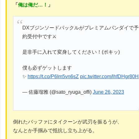
「
俺は俺だ…！
」
DXブジンソードバックルがプレミアムバンダイで予
約受付中です⚔
是非手に入れて変身してください！(ポキッ)
僕も必ずゲットします
✨
https://t.co/P6Im5vn6sZ
pic.twitter.com/lhfDHgr80H
— 佐藤瑠雅 (@sato_ryuga_offi)
June 26, 2023
倒れたバッファにタイクーンが武刃を振るうが、
なんとか手掴みで抵抗し立ち上がる。