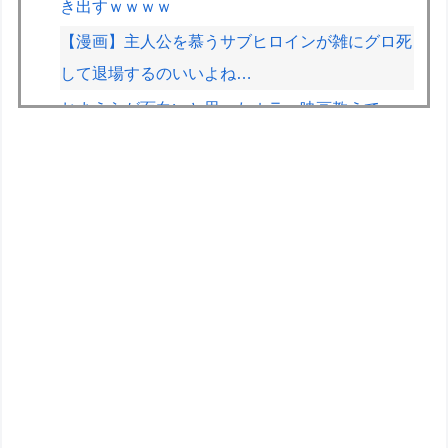
き出すｗｗｗｗ
【漫画】主人公を慕うサブヒロインが雑にグロ死
して退場するのいいよね…
おまえらが面白いと思ったホラー映画教えて
【ミリマス】みんなはどんな感じにミリオンの担
当を決めたの？
メルセデスのラッセルが恋人カルメン・ムントさ
んと婚約
【徹底討論】ワイ(48)無職はこのまま逃げ切れる
のか
F1ルーキーシーズンに3年分の経験を積んだ感覚
とメルセデスのアントネッリ「今年につながる自
信を得た」
【ウルトラ怪獣擬人化計画】LADo TOYSより