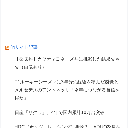
1/12スケールアクションフィギュア化決定
【画像】ガンプラ再販の列を無視して開店ダッシ
ュした客の末路…
【リコリス・リコイル】セガ「錦木千束」と「井
ノ上たきな」 STREET SNAP プライズフィギュ
他サイト記事
ア【彩色原型公開】
【薬味丼】カツオマヨネーズ丼に挑戦した結果ｗｗ
ｗ（画像あり）
Powered by livedoor 相互RSS
F1ルーキーシーズンに3年分の経験を積んだ感覚と
メルセデスのアントネッリ「今年につながる自信を
得た」
日産「サクラ」、4年で国内累計10万台突破！
HRC（ホンダ・レーシング）折原氏、ADUO改良型