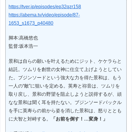
https://tver.jp/episodes/ep32qzr158
https://abema.tv/video/episode/87-
1653_s1673_p40480
脚本:高橋悠也
監督:坂本浩一
景和は自らの願いを叶えるためにジット、ケケラらと
結託。ツムリを創世の女神に仕立て上げようとしてい
た。ブジンソードという強大な力を得た景和は、もう
一人の“敵”に狙いを定める。英寿と祢音は、ツムリを
取り戻し、景和の野望を阻止しようと説得するが、頑
なな景和は聞く耳を持たない。ブジンソードバックル
を手に英寿らの前から姿を消した景和は、怒りととも
に大智と対峙する。
「お前を倒す！…変身！」