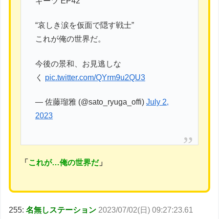
ギーツ EP42
“哀しき涙を仮面で隠す戦士”
これが俺の世界だ。
今後の景和、お見逃しな
く
pic.twitter.com/QYrm9u2QU3
— 佐藤瑠雅 (@sato_ryuga_offi)
July 2,
2023
「
これが…俺の世界だ
」
255:
名無しステーション
2023/07/02(日) 09:27:23.61