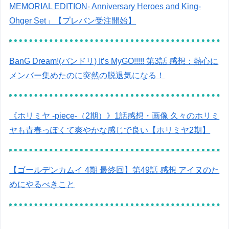
MEMORIAL EDITION- Anniversary Heroes and King-
Ohger Set」【プレバン受注開始】
BanG Dream!(バンドリ) It’s MyGO!!!!! 第3話 感想：熱心に
メンバー集めたのに突然の脱退気になる！
《ホリミヤ -piece-（2期）》1話感想・画像 久々のホリミ
ヤも青春っぽくて爽やかな感じで良い【ホリミヤ2期】
【ゴールデンカムイ 4期 最終回】第49話 感想 アイヌのた
めにやるべきこと