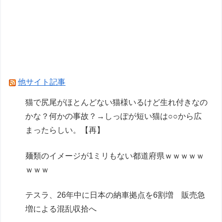
男子の本能に刻まれてるもの ドラゴン、日本
刀、あと一つは？
【画像】GANTZの絶望シーン、ここで決まる
wwww
カノカリ作者「キャラの誕生日の個展開きたいか
他サイト記事
ら1000万円クラファンします！」→結果ｗｘｗ
猫で尻尾がほとんどない猫様いるけど生れ付きなの
かな？何かの事故？→しっぽが短い猫は○○から広
Powered by livedoor 相互RSS
まったらしい。【再】
麺類のイメージが1ミリもない都道府県ｗｗｗｗｗ
ｗｗｗ
テスラ、26年中に日本の納車拠点を6割増 販売急
増による混乱収拾へ