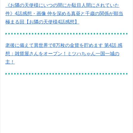
《お隣の天使様にいつの間にか駄目人間にされていた
件》4話感想・画像 仲を深める真昼と千歳の関係が順当
極まる回【お隣の天使様4話感想】
老後に備えて異世界で8万枚の金貨を貯めます 第4話 感
想：雑貨屋さんをオープン！ミツハちゃん一国一城の
主！