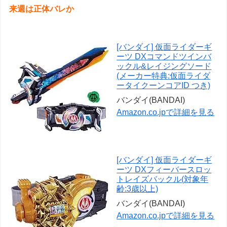
来週は正体バレか
[バンダイ] 仮面ライダーギ
ーツ DXコマンドツインバ
ックル&レイジングソード
(メーカー特典:仮面ライダ
ータイクーンコアID つき)
バンダイ(BANDAI)
Amazon.co.jpで詳細を見る
[バンダイ] 仮面ライダーギ
ーツ DXフィーバースロッ
トレイズバックル(対象年
齢:3歳以上)
バンダイ(BANDAI)
Amazon.co.jpで詳細を見る