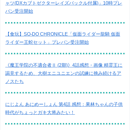
ャツ(DXカブトゼクターレイズバックル付属)」10時プレ
バン受注開始
【食玩】SO-DO CHRONICLE「仮面ライダー龍騎 仮面
ライダー王蛇セット」プレバン受注開始
《魔王学院の不適合者Ⅱ (2期)》4話感想・画像 精霊王に
謁見するため、大樹エニユニエンの試練に挑み続けるア
ノスたち
にじよん あにめーしょん 第4話 感想：果林ちゃんの子供
時代がちょっとガキ大将みたい！