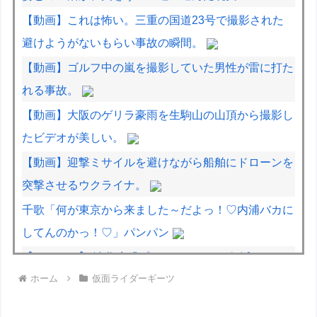
【動画】これは怖い。三重の国道23号で撮影された
避けようがないもらい事故の瞬間。
【動画】ゴルフ中の嵐を撮影していた男性が雷に打た
れる事故。
【動画】大阪のゲリラ豪雨を生駒山の山頂から撮影し
たビデオが美しい。
【動画】迎撃ミサイルを避けながら船舶にドローンを
突撃させるウクライナ。
千歌「何が東京から来ました～だよっ！♡内浦バカに
してんのかっ！♡」パンパン
【デレマス】 渋谷凛「プロデューサーは何派？」
ホーム
仮面ライダーギーツ
彼女「妊娠したかも…婦人科着いてきて」ワイ「分か
ったよ（嘘やんしくじってないはずやぞ…）」