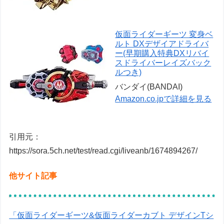
仮面ライダーギーツ 変身ベ
ルト DXデザイアドライバ
ー(早期購入特典DXリバイ
スドライバーレイズバック
ルつき)
バンダイ(BANDAI)
Amazon.co.jpで詳細を見る
引用元：
https://sora.5ch.net/test/read.cgi/liveanb/1674894267/
他サイト記事
「仮面ライダーギーツ&仮面ライダーカブト デザインTシ