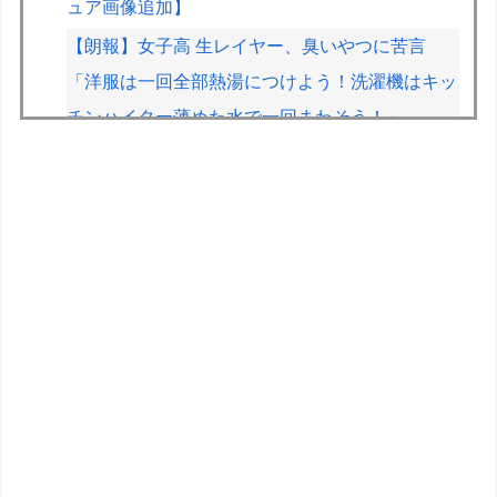
ュア画像追加】
【朗報】女子高 生レイヤー、臭いやつに苦言
「洋服は一回全部熱湯につけよう！洗濯機はキッ
チンハイター薄めた水で一回まわそう！」
【動画】有名女優、アニソン盆踊りにブチ切れ
「日本の品格が落ちたと思いました」
【画像】みいちゃんと山田さん、日本の警察なめ
すぎで炎上ｗｗｗｗwｗｗｗｗｗｗｗｗｗ
メルセデスのラッセルが恋人カルメン・ムントさ
んと婚約
【朝日杯】柵木幹太五段が福間香奈女流五冠、出
口若武六段に勝利
おまいら！ｽﾚﾀｲ読んだか？自慢ｽﾚじゃないんだ
ぞ！少しはおれに気遣え ･ﾟ･(ﾉД`)･ﾟ･｡【再】