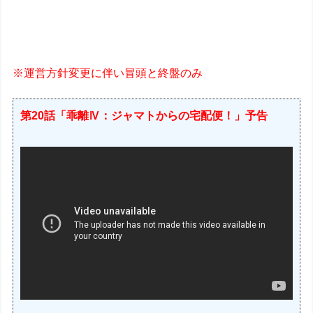
※運営方針変更に伴い冒頭と終盤のみ
第20話「乖離Ⅳ：ジャマトからの宅配便！」予告