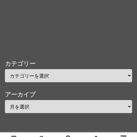
欄まとめます】【しばらく固定記事です】
★【ワートリ】今月第241話「遠征選抜試験㊲」第
242話「遠征選抜試験㊳」【コメント欄まとめます】
【しばらく固定記事です】
★【ワートリ】風間隊3人≒忍田単騎くらいのイメー
ジかな
カテゴリー
Powered by livedoor 相互RSS
アーカイブ