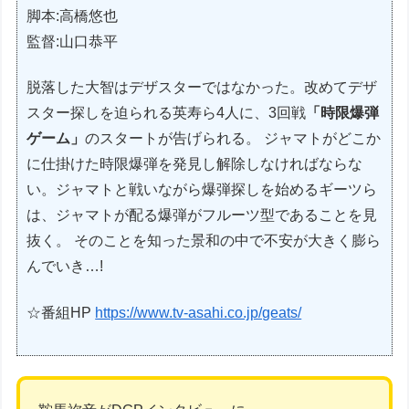
脚本:高橋悠也
監督:山口恭平
脱落した大智はデザスターではなかった。改めてデザ
スター探しを迫られる英寿ら4人に、3回戦
「時限爆弾
ゲーム」
のスタートが告げられる。 ジャマトがどこか
に仕掛けた時限爆弾を発見し解除しなければならな
い。ジャマトと戦いながら爆弾探しを始めるギーツら
は、ジャマトが配る爆弾がフルーツ型であることを見
抜く。 そのことを知った景和の中で不安が大きく膨ら
んでいき…!
☆番組HP
https://www.tv-asahi.co.jp/geats/