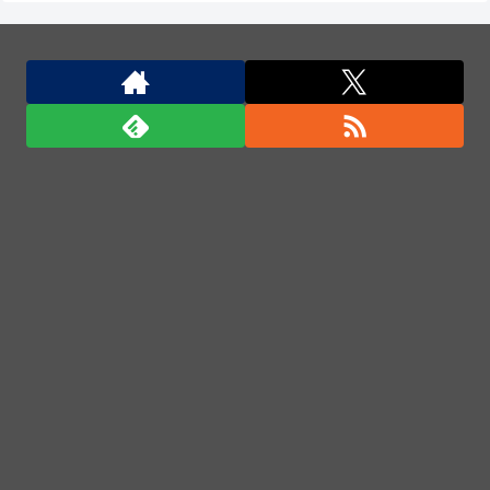
自衛隊指揮に国産AI、情報収集や分析担わせ迅速な意
思決定…「サカナAI」有力・中国製排除！
日本兵撃ち施設に131億円…習近平が愛国心を煽った
結果、「抗日テーマパーク｣が中国各地に広がる！
インドネシア海軍代表団が来日、護衛艦「ゆうぎり」
を含む横須賀研修及び幕僚協議を実施！
日本兵撃ち施設に131億円…習近平が愛国心を煽った
結果、「抗日テーマパーク｣が中国各地に広がる！
「君たちはどう生きるか」Blu-ray予約受付開始！ア
フレコ台本や絵コンテ、米津玄師による主題歌「地球
儀」ミュージッククリップ収録。スタジオジブリ作品
で初の「4K UHD」版も発売！！
★【ワートリ】今月新発売!!第27巻まとめ【コメント