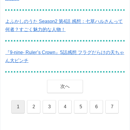
よふかしのうた Season2 第4話 感想：七草ハルさんって
何者？すごく魅力的な人物！
『9-nine- Ruler’s Crown』5話感想 フラグだらけの天ちゃ
ん大ピンチ
次へ
1
2
3
4
5
6
7