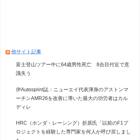
ーレン加入の噂に「なぜ調和がある現体制を崩す
必要がある？」
実証実験都市「ウーブン・シティ」が一般の居住
希望者の募集開始 すでにトヨタ関係者が居住
Powered by livedoor 相互RSS
他サイト記事
富士登山ツアー中に64歳男性死亡 8合目付近で意
識失う
伊Autosprint誌：ニューエイ代表渾身のアストンマ
ーチンAMR26を改善に導いた最大の功労者はカル
ディレ
HRC（ホンダ・レーシング）折原氏「以前のF1プ
ロジェクトを経験した専門家を何人か呼び戻しまし