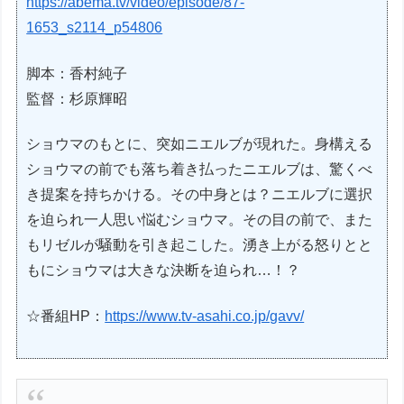
https://abema.tv/video/episode/87-
1653_s2114_p54806
脚本：香村純子
監督：杉原輝昭
ショウマのもとに、突如ニエルブが現れた。身構える
ショウマの前でも落ち着き払ったニエルブは、驚くべ
き提案を持ちかける。その中身とは？ニエルブに選択
を迫られ一人思い悩むショウマ。その目の前で、また
もリゼルが騒動を引き起こした。湧き上がる怒りとと
もにショウマは大きな決断を迫られ…！？
☆番組HP：
https://www.tv-asahi.co.jp/gavv/