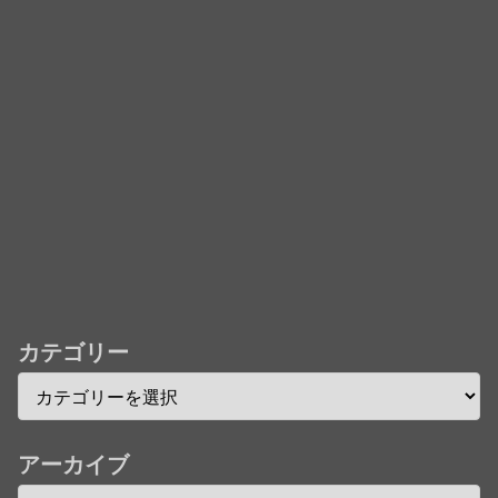
「君たちはどう生きるか」Blu-ray予約受付開始！ア
フレコ台本や絵コンテ、米津玄師による主題歌「地球
儀」ミュージッククリップ収録。スタジオジブリ作品
で初の「4K UHD」版も発売！！
★【ワートリ】今月新発売!!第27巻まとめ【コメント
欄まとめます】【しばらく固定記事です】
★【ワートリ】今月第241話「遠征選抜試験㊲」第
242話「遠征選抜試験㊳」【コメント欄まとめます】
【しばらく固定記事です】
★【ワートリ】風間隊3人≒忍田単騎くらいのイメー
カテゴリー
ジかな
Powered by livedoor 相互RSS
アーカイブ