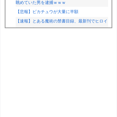
眺めていた男を逮捕ｗｗｗ
【悲報】ピカチュウが大量に半額
【速報】とある魔術の禁書目録、最新刊でヒロイ
ン戦争決着wwwwwwwwwwwww
【悲報】黒人、卑怯すぎて炎上するｗｗｗｗ
【悲報】福岡の電車、完全にやらかす。構内アナ
ウンスでド下ネタを連発するｗｗｗｗｗ
【動画】ガチ勢同士のボンバーマン、凄いｗｗｗ
ｗｗｗｗｗｗｗｗｗ
飼いネコと添い寝するのが理想なんです。 ネコ
が自分から布団にもぐり込んでくる様できません
か？【再】
元F1王者ハッキネン、フェルスタペンのマクラ