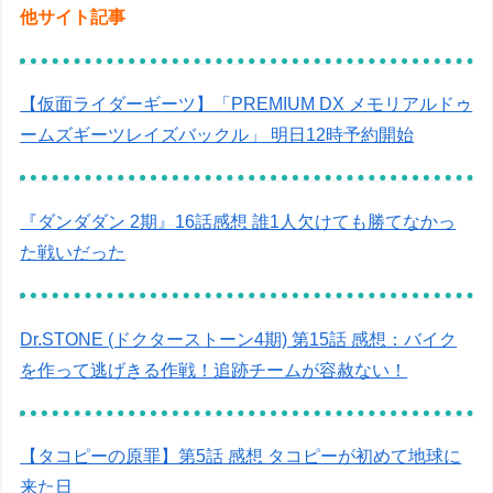
他サイト記事
【仮面ライダーギーツ】「PREMIUM DX メモリアルドゥ
ームズギーツレイズバックル」 明日12時予約開始
『ダンダダン 2期』16話感想 誰1人欠けても勝てなかっ
た戦いだった
Dr.STONE (ドクターストーン4期) 第15話 感想：バイク
を作って逃げきる作戦！追跡チームが容赦ない！
【タコピーの原罪】第5話 感想 タコピーが初めて地球に
来た日