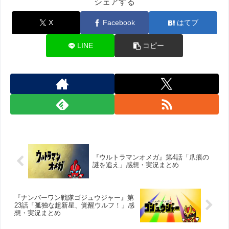
シェアする
X
Facebook
はてブ
LINE
コピー
『ウルトラマンオメガ』第4話「爪痕の
謎を追え」感想・実況まとめ
『ナンバーワン戦隊ゴジュウジャー』第
23話「孤独な超新星、覚醒ウルフ！」感
想・実況まとめ