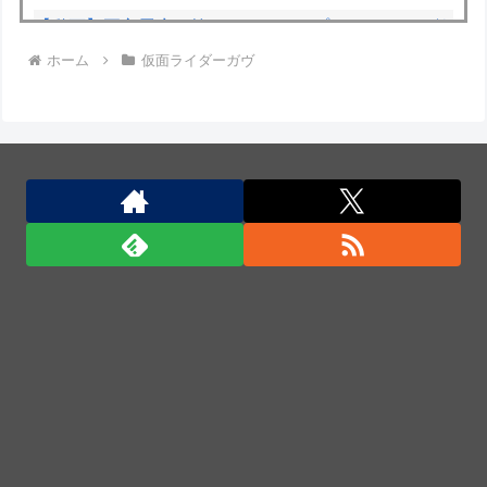
【動画】両方馬鹿（笑）ミニストップでトラックと衝
ホーム
仮面ライダーガヴ
突したドラレコが（ノ∇`）
【大地震】専門家「南海トラフだけでなく直下型地震
にも注意を」…中部各地に危険度「Sランク」断層帯
【動画】高速道路を走行中の車からリアガラスが飛ん
でくる事故(ﾟoﾟ)
Anduril社が自律型ティルトローター攻撃ドローンの
コンセプトで衝撃を与える！
ポーランド海軍のコルモランII級掃海艇が国際演習
「海風26-2」に参加！
Anduril社が自律型ティルトローター攻撃ドローンの
コンセプトで衝撃を与える！