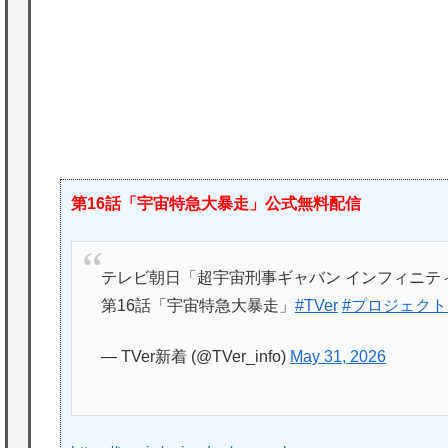
★【ワートリ】基本的に最上さんも迅に後事
を託すつもりで黒トリガー化したんじゃねえ
かな。
★【ワートリ】対ボーダーに特化とは言うけ
ど
★【ワートリ】2周目も全員でやる隊と分担
第16話「宇宙特急大暴走」公式無料配信
でやる隊はそれぞれどの位いるんだろうか特
別課題消化時は別として
テレビ朝日「超宇宙刑事ギャバン インフィニテ
Powered by livedoor 相互RSS
第16話「宇宙特急大暴走」
#TVer
#プロジェクト
— TVer新着 (@TVer_info)
May 31, 2026