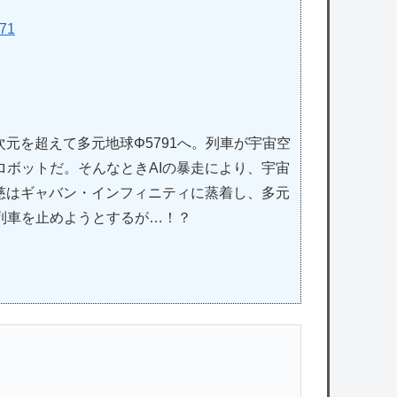
371
元を超えて多元地球Φ5791へ。列車が宇宙空
ロボットだ。そんなときAIの暴走により、宇宙
慈はギャバン・インフィニティに蒸着し、多元
走列車を止めようとするが…！？