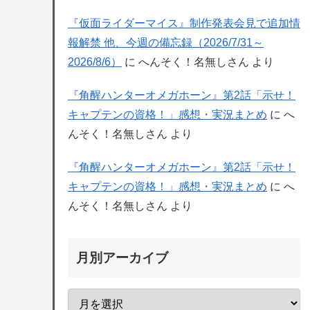
『仮面ライダーマイス』制作発表会見で追加情
報解禁 他、今週の備忘録（2026/7/31～
2026/8/6）
に
へんそく！名無しさん
より
『角醒ハンターオメガホーン』第2話「示せ！
キャプテンの資格！」感想・実況まとめ
に
へ
んそく！名無しさん
より
『角醒ハンターオメガホーン』第2話「示せ！
キャプテンの資格！」感想・実況まとめ
に
へ
んそく！名無しさん
より
月別アーカイブ