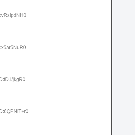
D:vRzIpdNH0
D:x5ar5NuR0
ID:fD1/jkgR0
ID:6QPNIT+r0