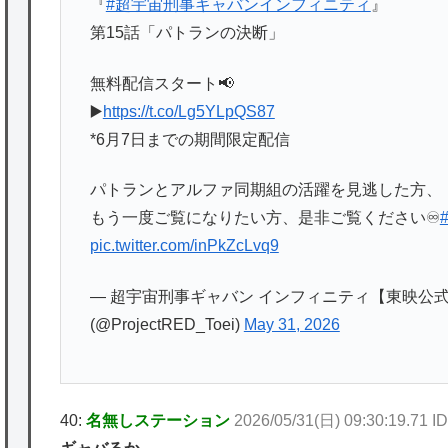
『
#超宇宙刑事ギャバンインフィニティ
』
第15話「パトランの決断」
無料配信スタート📢
▶️
https://t.co/Lg5YLpQS87
*6月7日までの期間限定配信
パトランとアルファ同期組の活躍を見逃した方、
もう一度ご覧になりたい方、是非ご覧ください♾️
pic.twitter.com/inPkZcLvq9
— 超宇宙刑事ギャバン インフィニティ【東映公式】／P
(@ProjectRED_Toei)
May 31, 2026
40:
名無しステーション
2026/05/31(日) 09:30:19.71 I