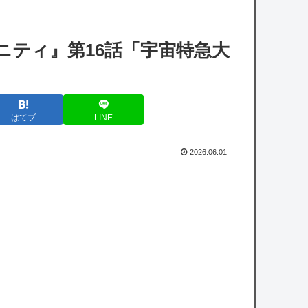
せん」 →半年で激減してファンから心配の声
ニティ』第16話「宇宙特急大
【悲報】ワンピースの「ニカニカの実」を未
だに受け入れられてない奴ｗｗｗｗｗ
【西武対ソフトバンク19回戦】西武ドラ1小
はてブ
LINE
島、第5号逆転2ランホームラ
ン！！！！！！！！！！！！！！！！！！！
2026.06.01
【地震】東京練馬区で震度2、千葉や神奈川
でも揺れ…お前ら気付いた？
【地震】東京練馬区で震度2、千葉や神奈川
でも揺れ…お前ら気付いた？
owered by livedoor 相互RSS