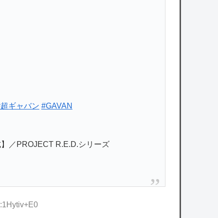
#超ギャバン
#GAVAN
ROJECT R.E.D.シリーズ
D:1Hytiv+E0