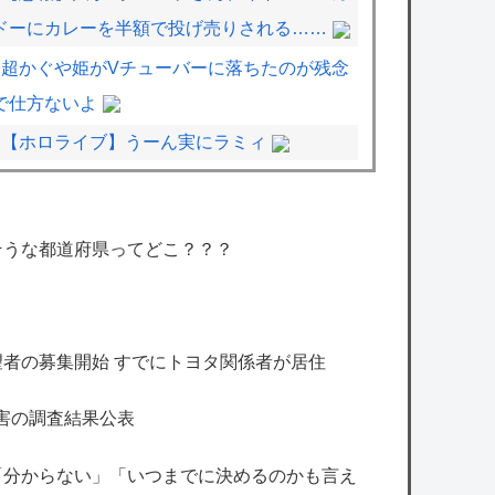
ドーにカレーを半額で投げ売りされる……
超かぐや姫がVチューバーに落ちたのが残念
で仕方ないよ
【ホロライブ】うーん実にラミィ
【ミリシタ】イベント『Destiny』8/8 0時
時点でのポイント、ハイスコアのボーダー
そうな都道府県ってどこ？？？
【シャニマス】円香とPが過ごしたあの夏シ
チュについて物申す透
【シャニマス】みんなに日焼け止めを塗る灯
者の募集開始 すでにトヨタ関係者が居住
織
主人公より弟のほうが強い漫画ってあまりな
害の調査結果公表
いよな
「分からない」「いつまでに決めるのかも言え
【悲報】有名漫画家「体重の減少が止まりま