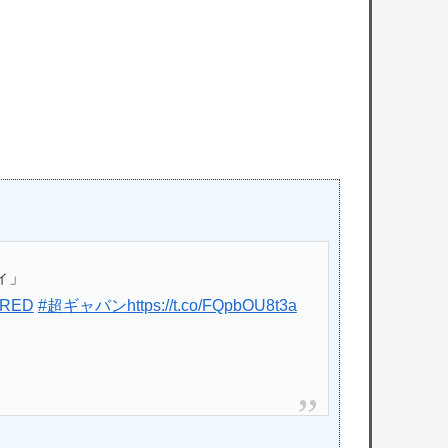
ィ」
RED
#超ギャバン
https://t.co/FQpbOU8t3a