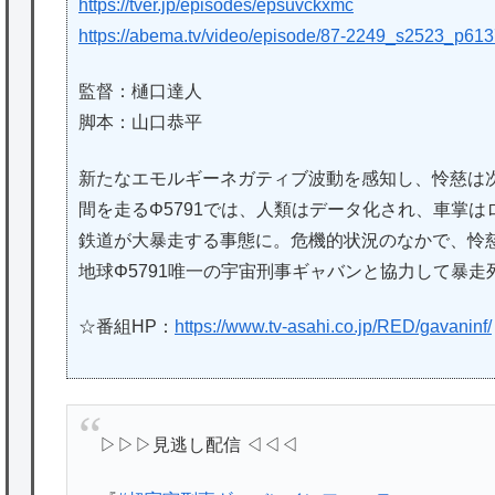
https://tver.jp/episodes/epsuvckxmc
https://abema.tv/video/episode/87-2249_s2523_p61
監督：樋口達人
脚本：山口恭平
新たなエモルギーネガティブ波動を感知し、怜慈は次
間を走るΦ5791では、人類はデータ化され、車掌は
鉄道が大暴走する事態に。危機的状況のなかで、怜
地球Φ5791唯一の宇宙刑事ギャバンと協力して暴
☆番組HP：
https://www.tv-asahi.co.jp/RED/gavaninf/
▷▷▷見逃し配信 ◁◁◁