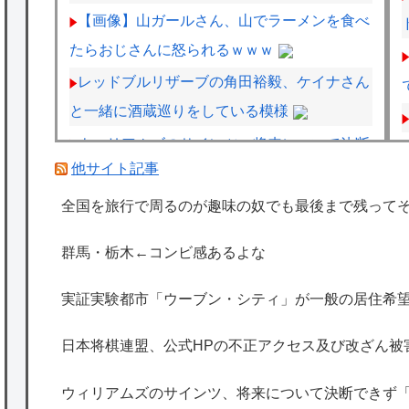
【画像】山ガールさん、山でラーメンを食べ
たらおじさんに怒られるｗｗｗ
レッドブルリザーブの角田裕毅、ケイナさん
と一緒に酒蔵巡りをしている模様
ウィリアムズのサインツ、将来について決断
他サイト記事
できず「分からない」「いつまでに決めるの
かも言えない」
全国を旅行で周るのが趣味の奴でも最後まで残って
フジテレビ「2026 FORMULA1 サマーブレ
群馬・栃木←コンビ感あるよな
イクSP」を明日（8月9日）から12日間毎日放
送へ
実証実験都市「ウーブン・シティ」が一般の居住希望
ABEMA地域トーナメント2026準決勝直前！
日本将棋連盟、公式HPの不正アクセス及び改ざん被
渡辺九段のガチ優勝予想＆予選丸わかりＳP
ウィリアムズのサインツ、将来について決断できず