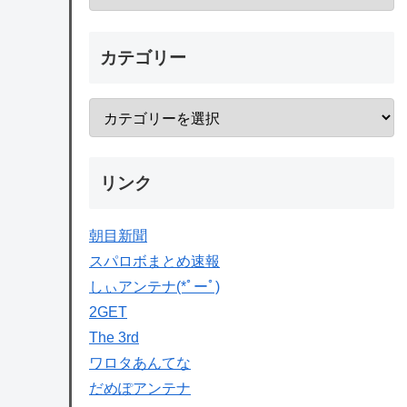
カテゴリー
リンク
朝目新聞
スパロボまとめ速報
しぃアンテナ(*ﾟーﾟ)
2GET
The 3rd
ワロタあんてな
だめぽアンテナ