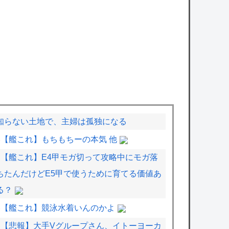
知らない土地で、主婦は孤独になる
【艦これ】もちもちーの本気 他
【艦これ】E4甲モガ切って攻略中にモガ落
ちたんだけどE5甲で使うために育てる価値あ
る？
【艦これ】競泳水着いんのかよ
【悲報】大手Vグループさん、イトーヨーカ