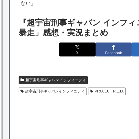
海外「日本は特別！」日本の地震支援を申し
ない」
出たあの親日経営者に海外が大騒ぎ
『超宇宙刑事ギャバン インフィ
海外「勘弁して！」米国人が最も恐れる日本
暴走」感想・実況まとめ
の為替介入再びで海外が大騒ぎ
韓国人「実は日本経済を支えて生かしている
X
Facebook
のは韓国人である理由がこちら…」→「日本
も感謝してるらしい…（ﾌﾞﾙﾌﾞﾙ」＝韓国の反
応
超宇宙刑事ギャバン インフィニティ
海外「日本よ、お前がナンバーワンだ」 熊
超宇宙刑事ギャバンインフィニティ
PROJECT R.E.D.
本地震直後の日本の対応のスピードに世界が
衝撃
★【ワートリ】細かい情報まで含めて構成さ
れたキャラの掛け合いだからなぁ（約100人）
P