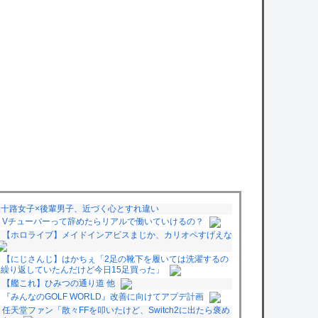
三十路女子×後輩男子、近づく心とすれ違い
Vチューバーって辞めたらリアルで働いていけるの？
【ホロライブ】メイドインアビスまじか、カリオペすげえな
【にじさんじ】はかちぇ「2足の靴下を履いては洗濯するの
を繰り返していたんだけど今日15足買った」
【艦これ】ひみつの通り道 他
『みんなのGOLF WORLD』改善に向けてアプデ計画
任天堂ファン「散々FFを叩いたけど、Switch2に出たら褒め