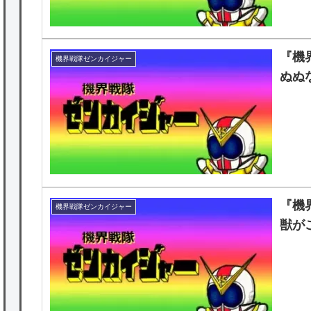
『機
機界戦隊ゼンカイジャー
ぬぬ
『機
機界戦隊ゼンカイジャー
獣が