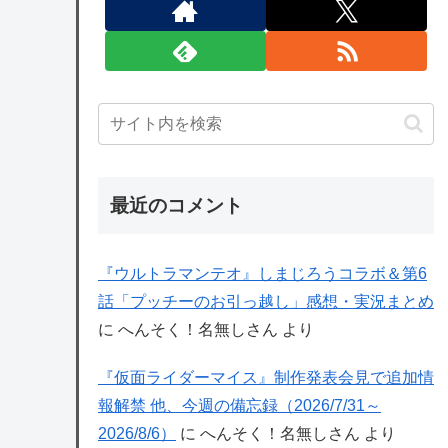
最近のコメント
『ウルトラマンテオ』しまじろうコラボ＆第6
話「プッチーのお引っ越し」感想・実況まとめ
に
へんそく！名無しさん
より
『仮面ライダーマイス』制作発表会見で追加情
報解禁 他、今週の備忘録（2026/7/31～
2026/8/6）
に
へんそく！名無しさん
より