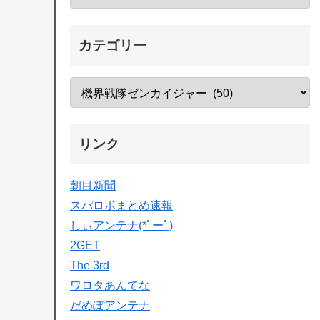
カテゴリー
リンク
朝目新聞
スパロボまとめ速報
しぃアンテナ(*ﾟーﾟ)
2GET
The 3rd
ワロタあんてな
だめぽアンテナ