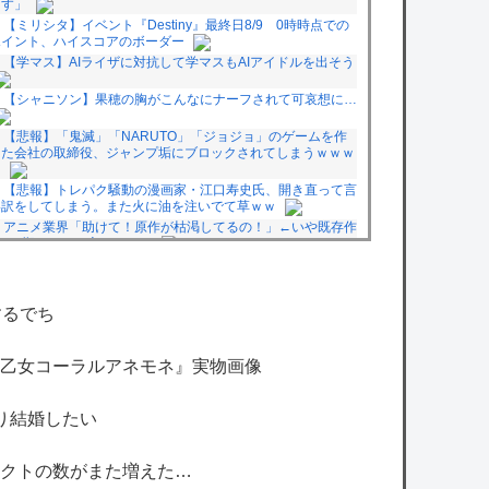
ます」
【ミリシタ】イベント『Destiny』最終日8/9 0時時点での
ポイント、ハイスコアのボーダー
【学マス】AIライザに対抗して学マスもAIアイドルを出そう
【シャニソン】果穂の胸がこんなにナーフされて可哀想に…
【悲報】「鬼滅」「NARUTO」「ジョジョ」のゲームを作
った会社の取締役、ジャンプ垢にブロックされてしまうｗｗｗ
ｗ
【悲報】トレパク騒動の漫画家・江口寿史氏、開き直って言
い訳をしてしまう。また火に油を注いでて草ｗｗ
アニメ業界「助けて！原作が枯渇してるの！」←いや既存作
品の2期やったら良いよね？
【戦慄】認知症になった高齢者の末路、ガチでヤバ
イ・・・・
【速報】日本人達、ようやく気づいた模様・・・・・
するでち
【戦慄】認知症になった高齢者の末路、ガチでヤバ
イ・・・・
録『海晶乙女コーラルアネモネ』実物画像
owered by livedoor 相互RSS
り結婚したい
クトの数がまた増えた…