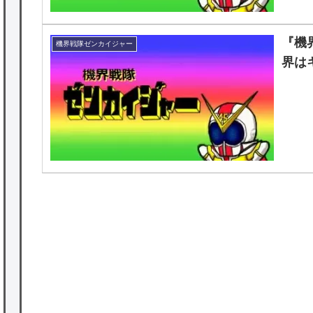
『機
機界戦隊ゼンカイジャー
界は