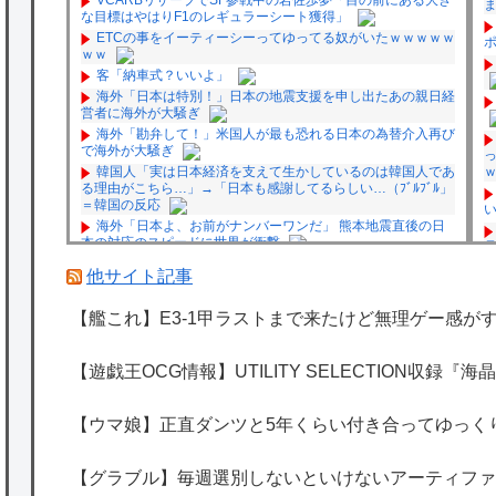
な目標はやはりF1のレギュラーシート獲得」
ETCの事をイーティーシーってゆってる奴がいたｗｗｗｗｗ
ｗｗ
客「納車式？いいよ」
海外「日本は特別！」日本の地震支援を申し出たあの親日経
営者に海外が大騒ぎ
海外「勘弁して！」米国人が最も恐れる日本の為替介入再び
で海外が大騒ぎ
韓国人「実は日本経済を支えて生かしているのは韓国人であ
る理由がこちら…」→「日本も感謝してるらしい…（ﾌﾞﾙﾌﾞﾙ」
＝韓国の反応
海外「日本よ、お前がナンバーワンだ」 熊本地震直後の日
本の対応のスピードに世界が衝撃
★【ワートリ】細かい情報まで含めて構成されたキャラの掛
他サイト記事
け合いだからなぁ（約100人）
★【ワートリ】基本的に最上さんも迅に後事を託すつもりで
【艦これ】E3-1甲ラストまで来たけど無理ゲー感が
黒トリガー化したんじゃねえかな。
★【ワートリ】対ボーダーに特化とは言うけど
★【ワートリ】2周目も全員でやる隊と分担でやる隊はそれ
【遊戯王OCG情報】UTILITY SELECTION収
ぞれどの位いるんだろうか特別課題消化時は別として
P
Powered by livedoor 相互RSS
【ウマ娘】正直ダンツと5年くらい付き合ってゆっく
【グラブル】毎週選別しないといけないアーティファ