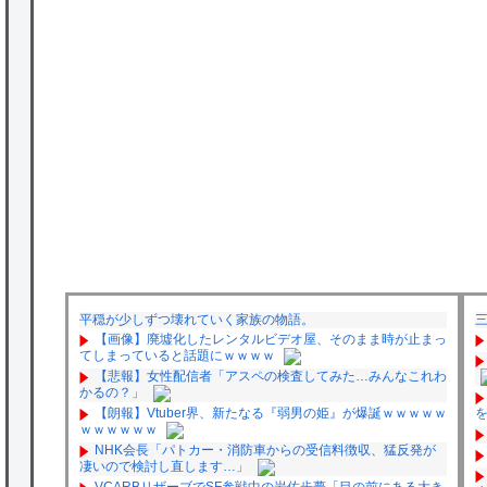
平穏が少しずつ壊れていく家族の物語。
【画像】廃墟化したレンタルビデオ屋、そのまま時が止まっ
てしまっていると話題にｗｗｗｗ
【悲報】女性配信者「アスペの検査してみた…みんなこれわ
かるの？」
【朗報】Vtuber界、新たなる『弱男の姫』が爆誕ｗｗｗｗｗ
ｗｗｗｗｗｗ
NHK会長「パトカー・消防車からの受信料徴収、猛反発が
凄いので検討し直します…」
VCARBリザーブでSF参戦中の岩佐歩夢「目の前にある大き