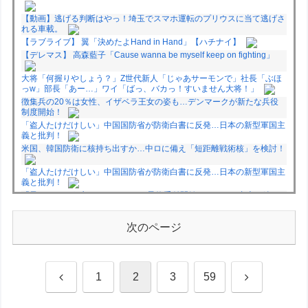
【動画】逃げる判断はやっ！埼玉でスマホ運転のプリウスに当て逃げさ
れる車載。
【ラブライブ】 翼「決めたよHand in Hand」【ハチナイ】
【デレマス】 高森藍子「Cause wanna be myself keep on fighting」
大将「何握りやしょう？」Z世代新人「じゃあサーモンで」社長「ぶほ
っw」部長「あー…」ワイ「ばっ、バカっ！すいません大将！」
徴集兵の20％は女性、イザベラ王女の姿も…デンマークが新たな兵役
制度開始！
「盗人たけだけしい」中国国防省が防衛白書に反発…日本の新型軍国主
義と批判！
米国、韓国防衛に核持ち出すか…中ロに備え「短距離戦術核」を検討！
「盗人たけだけしい」中国国防省が防衛白書に反発…日本の新型軍国主
義と批判！
「君たちはどう生きるか」Blu-ray予約受付開始！アフレコ台本や絵コ
ンテ、米津玄師による主題歌「地球儀」ミュージッククリップ収録。ス
タジオジブリ作品で初の「4K UHD」版も発売！！
次のページ
★【ワートリ】今月新発売!!第27巻まとめ【コメント欄まとめます】
【しばらく固定記事です】
★【ワートリ】今月第241話「遠征選抜試験㊲」第242話「遠征選抜試
験㊳」【コメント欄まとめます】【しばらく固定記事です】
前
次
1
2
3
59
★【ワートリ】風間隊3人≒忍田単騎くらいのイメージかな
Powered by livedoor 相互RSS
へ
へ