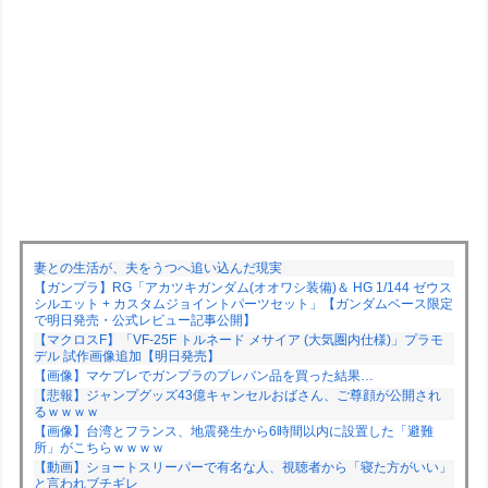
妻との生活が、夫をうつへ追い込んだ現実
【ガンプラ】RG「アカツキガンダム(オオワシ装備)＆ HG 1/144 ゼウス
シルエット + カスタムジョイントパーツセット」【ガンダムベース限定
で明日発売・公式レビュー記事公開】
【マクロスF】「VF-25F トルネード メサイア (大気圏内仕様)」プラモ
デル 試作画像追加【明日発売】
【画像】マケプレでガンプラのプレバン品を買った結果…
【悲報】ジャンプグッズ43億キャンセルおばさん、ご尊顔が公開され
るｗｗｗｗ
【画像】台湾とフランス、地震発生から6時間以内に設置した「避難
所」がこちらｗｗｗｗ
【動画】ショートスリーパーで有名な人、視聴者から「寝た方がいい」
と言われブチギレ