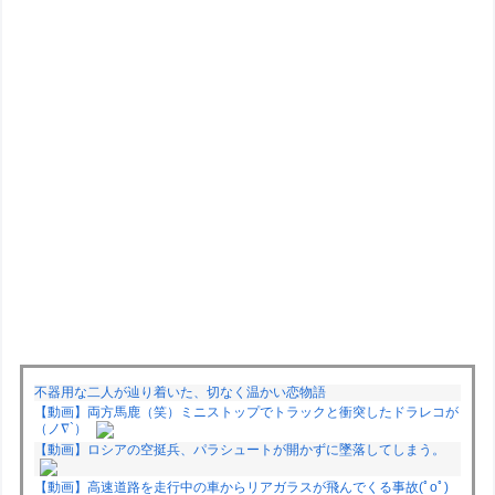
不器用な二人が辿り着いた、切なく温かい恋物語
【動画】両方馬鹿（笑）ミニストップでトラックと衝突したドラレコが
（ノ∇`）
【動画】ロシアの空挺兵、パラシュートが開かずに墜落してしまう。
【動画】高速道路を走行中の車からリアガラスが飛んでくる事故(ﾟoﾟ)