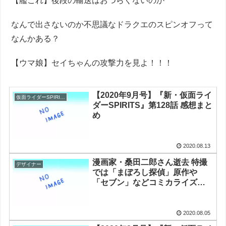
【艦これ】後段の輸送はおつらくないのか
なんで出さないのか不思議なドラクエのスピンオフって
なんかある？
【ウマ娘】セイちゃんの攻撃力を見よ！！！
【2020年9月号】『新・仮面ライ
仮面ライダーSPIRITS
ダーSPIRITS』第128話 感想まと
め
2020.08.13
漫画家・桑田二郎さん逝去 特撮
デザイナー
では「まぼろし探偵」原作や
「セブン」などコミカライズを
手掛ける
2020.08.05