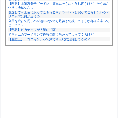
【悲報】上沼恵美子ブチギレ「簡単にそうめん作れ言うけど、そうめん
作りて地獄なんよ」
低迷しても上位に戻ってこられるマクラーレンと戻ってこられないウィ
リアムズは何が違うの
全国を旅行で周るのが趣味の奴でも最後まで残ってそうな都道府県って
どこ？？？
【悲報】ピカチュウが大量に半額
ドラクエのブーメランて複数の敵に当たって戻ってくるけど
【遊戯王】「ゴエモン」って紙でそんなに活躍してるの？
Powered by livedoor 相互RSS