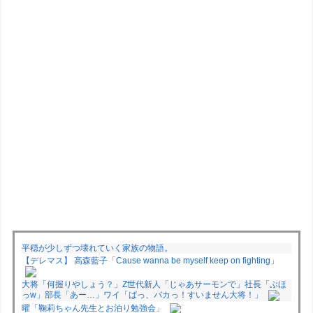
平穏が少しずつ壊れていく家族の物語。
【デレマス】 高森藍子「Cause wanna be myself keep on fighting」
大将「何握りやしょう？」Z世代新人「じゃあサーモンで」社長「ぶほ
っw」部長「あー…」ワイ「ばっ、バカっ！すいません大将！」
曜「鞠莉ちゃん先生とお泊り勉強会」