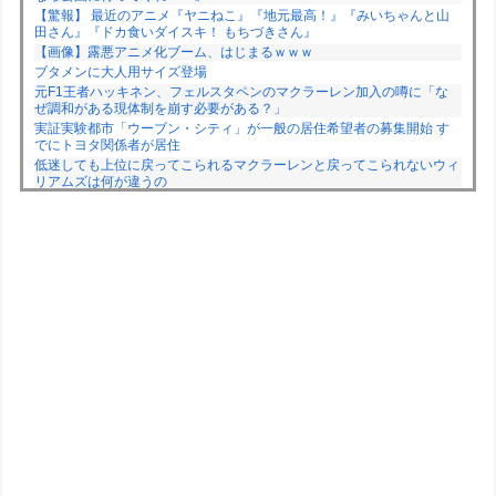
【驚報】 最近のアニメ『ヤニねこ』『地元最高！』『みいちゃんと山
田さん』『ドカ食いダイスキ！ もちづきさん』
【画像】露悪アニメ化ブーム、はじまるｗｗｗ
ブタメンに大人用サイズ登場
元F1王者ハッキネン、フェルスタペンのマクラーレン加入の噂に「な
ぜ調和がある現体制を崩す必要がある？」
実証実験都市「ウーブン・シティ」が一般の居住希望者の募集開始 す
でにトヨタ関係者が居住
低迷しても上位に戻ってこられるマクラーレンと戻ってこられないウィ
リアムズは何が違うの
Powered by livedoor 相互RSS