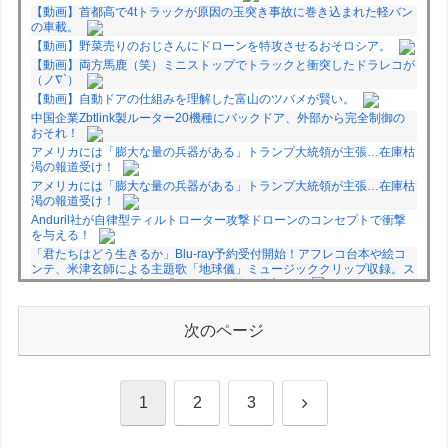
【動画】首都高で4tトラックが原因の玉突き事故に巻き込まれた軽バン
の車載。
【動画】野菜売りのおじさんにドローンを特攻させるおそロシア。
【動画】両方馬鹿（笑）ミニストップでトラックと衝突したドラレコが
（ノ∇`）
【動画】自動ドアの仕組みを理解した富山のツバメが賢い。
中国企業Zbtlink製ルーター20機種にバックドア、外部から完全制御の
おそれ！
アメリカには「膨大な量の兵器がある」トランプ大統領が主張…在庫枯
渇の報道受け！
アメリカには「膨大な量の兵器がある」トランプ大統領が主張…在庫枯
渇の報道受け！
Anduril社が自律型ティルトローター攻撃ドローンのコンセプトで衝撃
を与える！
「君たちはどう生きるか」Blu-ray予約受付開始！アフレコ台本や絵コ
ンテ、米津玄師による主題歌「地球儀」ミュージッククリップ収録。ス
タジオジブリ作品で初の「4K UHD」版も発売！！
★【ワートリ】今月新発売!!第27巻まとめ【コメント欄まとめます】
【しばらく固定記事です】
次のページ
★【ワートリ】今月第241話「遠征選抜試験㊲」第242話「遠征選抜試
験㊳」【コメント欄まとめます】【しばらく固定記事です】
★【ワートリ】風間隊3人≒忍田単騎くらいのイメージかな
次
1
2
3
Powered by livedoor 相互RSS
へ