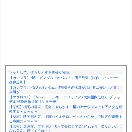
ゾッとして、ほろりとする奇妙な物語。
【ガンプラ】HG「ガンダムレオパルド」明日発売【試作・パッケージ
画像追加】
【ガンプラ】PGU νガンダム、4割引きの店舗が現れる…安いけど置く
場所が…
【マクロスF】「VF-25F トルネード メサイア (大気圏内仕様)」プラモ
デル 試作画像追加【明日発売】
【悲報】福岡の電車、完全にやらかす。構内アナウンスでド下ネタを連
発するｗｗｗｗｗ
【悲報】映画館の客、ほぼバイオテロレベルのやらかしで観客が避難す
る事態にｗｗｗｗ
【悲報】居酒屋、ブチギレ「6人で長居して会計4939円！喋りたいだけ
なら公園に行ってくれ！！」