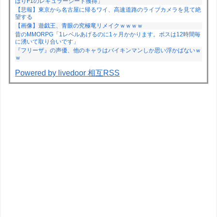
はりF1のレギュラーシート獲得」
【悲報】東京から名古屋に帰るワイ、高速道路のライブカメラを見て絶
望する
【画像】遊戯王、青眼の究極竜リメイクｗｗｗｗ
昔のMMORPG「1レベルあげるのに1ヶ月かかります。ボスは12時間毎
に湧いて取り合いです」
『フリーザ』の声優、他のキャラはバイキンマンしか思い浮かばないｗ
ｗ
Powered by livedoor 相互RSS