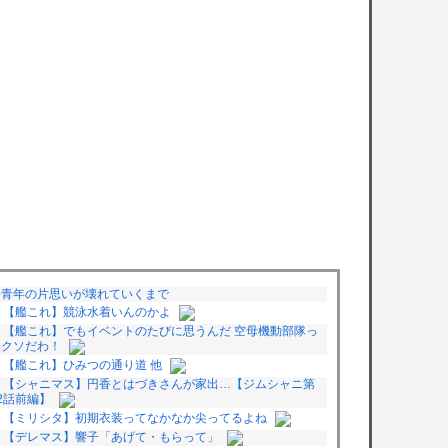
好青年の片思いが壊れていくまで
【艦これ】競泳水着いんのかよ
【艦これ】でもイベントのたびに思うんだ 空母機動部隊っ
てクソだわ！
【艦これ】ひみつの通り道 他
【シャニマス】円香とはづきさんが家出…【ジムシャニ第
2話前編】
【ミリシタ】初期衣装ってなかなか尖ってるよね
【デレマス】響子「あげて・もらって」