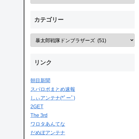
カテゴリー
リンク
朝目新聞
スパロボまとめ速報
しぃアンテナ(*ﾟーﾟ)
2GET
The 3rd
ワロタあんてな
だめぽアンテナ