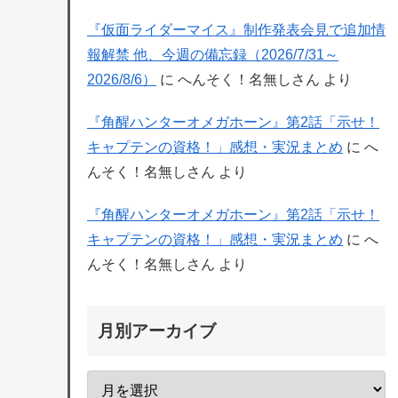
『仮面ライダーマイス』制作発表会見で追加情
報解禁 他、今週の備忘録（2026/7/31～
2026/8/6）
に
へんそく！名無しさん
より
『角醒ハンターオメガホーン』第2話「示せ！
キャプテンの資格！」感想・実況まとめ
に
へ
んそく！名無しさん
より
『角醒ハンターオメガホーン』第2話「示せ！
キャプテンの資格！」感想・実況まとめ
に
へ
んそく！名無しさん
より
月別アーカイブ