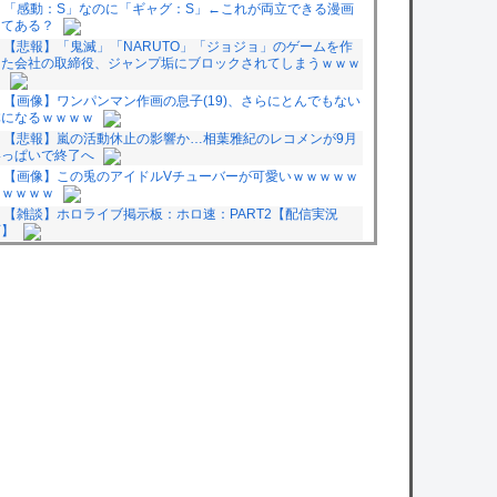
「感動：S」なのに「ギャグ：S」←これが両立できる漫画
ってある？
【悲報】「鬼滅」「NARUTO」「ジョジョ」のゲームを作
った会社の取締役、ジャンプ垢にブロックされてしまうｗｗｗ
ｗ
【画像】ワンパンマン作画の息子(19)、さらにとんでもない
体になるｗｗｗｗ
【悲報】嵐の活動休止の影響か…相葉雅紀のレコメンが9月
いっぱいで終了へ
【画像】この兎のアイドルVチューバーが可愛いｗｗｗｗｗ
ｗｗｗｗｗ
【雑談】ホロライブ掲示板：ホロ速：PART2【配信実況
可】
【VTuber】柘榴シロ「その男はやめなさい」
【衝撃】さかなクン、結婚してる？の質問に「お魚で幸せ」
と答えた結果ｗｗｗ
【衝撃】さかなクン、結婚してる？の質問に「お魚で幸せ」
と答えた結果ｗｗｗ
owered by livedoor 相互RSS