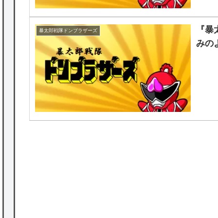
『暴
暴太郎戦隊ドンブラザーズ
みの