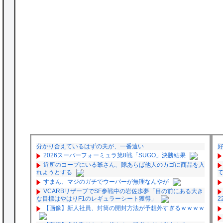
分かり合えているはずの夫が、一番遠い
2026スーパーフォーミュラ第8戦「SUGO」決勝結果
近所のコープにいる爺さん、隙あらば他人のカゴに商品を入
れようとする
すまん、マジのガチでウーバーが無理なんやが
VCARBリザーブでSF参戦中の岩佐歩夢「目の前にある大き
な目標はやはりF1のレギュラーシート獲得」
2
【画像】新人社員、封筒の開封方法が予想外すぎるｗｗｗｗ