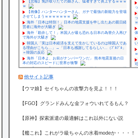
【悲報】免許取りたての娘さん、猛者すぎて炎上するｗｗｗ
ｗ
【画像】ハンターハンターさん、ガチで最強の新能力を登場
させてしまうｗｗｗｗｗｗｗ
海外「日本は特別！」日本の地震支援を申し出たあの親日経
営者に海外が大騒ぎ
海外「勘弁して！」米国人が最も恐れる日本の為替介入再び
で海外が大騒ぎ
韓国人「実は日本経済を支えて生かしているのは韓国人であ
る理由がこちら…」→「日本も感謝してるらしい…（ﾌﾞﾙﾌﾞﾙ」
＝韓国の反応
海外「日本よ、お前がナンバーワンだ」 熊本地震直後の日
本の対応のスピードに世界が衝撃
★【ワートリ】細かい情報まで含めて構成されたキャラの掛
け合いだからなぁ（約100人）
他サイト記事
★【ワートリ】基本的に最上さんも迅に後事を託すつもりで
黒トリガー化したんじゃねえかな。
【ウマ娘】セイちゃんの攻撃力を見よ！！！
★【ワートリ】対ボーダーに特化とは言うけど
★【ワートリ】2周目も全員でやる隊と分担でやる隊はそれ
ぞれどの位いるんだろうか特別課題消化時は別として
P
【FGO】グランドみんな金フォウいれてるもん？
Powered by livedoor 相互RSS
【原神】探索派遣の最適解はこれ以外にない説
【艦これ】これがラ級ちゃんの水着modeか・・・！