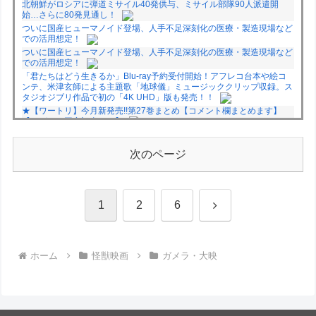
北朝鮮がロシアに弾道ミサイル40発供与、ミサイル部隊90人派遣開
始…さらに80発見通し！
ついに国産ヒューマノイド登場、人手不足深刻化の医療・製造現場など
での活用想定！
ついに国産ヒューマノイド登場、人手不足深刻化の医療・製造現場など
での活用想定！
「君たちはどう生きるか」Blu-ray予約受付開始！アフレコ台本や絵コ
ンテ、米津玄師による主題歌「地球儀」ミュージッククリップ収録。ス
タジオジブリ作品で初の「4K UHD」版も発売！！
★【ワートリ】今月新発売!!第27巻まとめ【コメント欄まとめます】
【しばらく固定記事です】
★【ワートリ】今月第241話「遠征選抜試験㊲」第242話「遠征選抜試
験㊳」【コメント欄まとめます】【しばらく固定記事です】
次のページ
★【ワートリ】風間隊3人≒忍田単騎くらいのイメージかな
Powered by livedoor 相互RSS
次
1
2
6
へ
ホーム
怪獣映画
ガメラ・大映