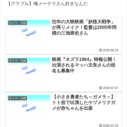
【グラブル】俺メーテラさん好きなんだ
往年の大映映画「妖怪大戦争」
ガメラ・大映
が再リメイク！監督は2005年同
様の三池崇史さん
2020.09.23
映画『ネズラ1964』特報公開！
ガメラ・大映
出演されるマッハ文朱さんの役
名も募集中
2020.07.07
【小さき勇者たち～ガメラ～】
ガメラ・大映
トト役で出演したケヅメリクガ
メが赤ちゃんを出産
2020.07.03