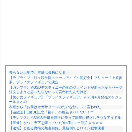
知らない土地で、主婦は孤独になる
【ラブライブ！虹ヶ咲学園スクールアイドル同好会】フリュー「上原歩
夢」プライズフィギュア化決定
【ガンプラ】MGSDデスティニーの腕のジョイントが逝ったからパーツ
注文しようと思ったらないって言われたんだけど…
【美少女フィギュア】「プライズフィギュア」2026年8月発売スケジュ
ールまとめ
友達から「お前はセガサターンみたいな奴」って言われた
【遊戯王】1億DL記念「福引」の格差ヤバくない！？
【デレマス】Pの家の合鍵を勝手に作って部屋に侵入しそうなアイドル
【画像】かつて天下を獲っていたYouTuberの現在ｗｗｗｗ
【速報】とある魔術の禁書目録、最新刊でヒロイン戦争決着