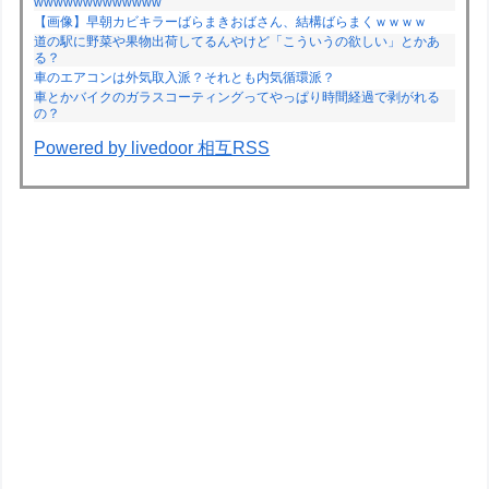
wwwwwwwwwwwww
【画像】早朝カビキラーばらまきおばさん、結構ばらまくｗｗｗｗ
道の駅に野菜や果物出荷してるんやけど「こういうの欲しい」とかあ
る？
車のエアコンは外気取入派？それとも内気循環派？
車とかバイクのガラスコーティングってやっぱり時間経過で剥がれる
の？
Powered by livedoor 相互RSS