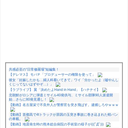
共感必至の“日常修羅場”短編集！
【デレマス】 モバＰ「プロデューサーの権限を使って」
彼女「妊娠したかも…婦人科着いてきて」ワイ「分かったよ（嘘やんし
くじってないはずやぞ…）」
【ラブライブ】 翼「決めたよHand in Hand」【ハチナイ】
北朝鮮がロシアに弾道ミサイル40発供与、ミサイル部隊90人派遣開
始…さらに80発見通し！
【動画】名古屋栄で不良外人が警察官を突き飛ばす。逮捕しろやｗｗｗ
【動画】首都高で4tトラックが原因の玉突き事故に巻き込まれた軽バン
の車載。
【動画】地震発生時の熊本総合病院の手術室の様子が(((ﾟДﾟ)))