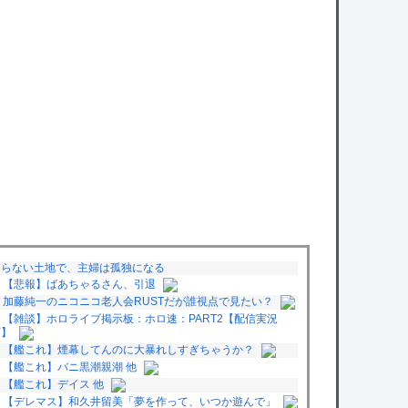
知らない土地で、主婦は孤独になる
【悲報】ばあちゃるさん、引退
加藤純一のニコニコ老人会RUSTだが誰視点で見たい？
【雑談】ホロライブ掲示板：ホロ速：PART2【配信実況
可】
【艦これ】煙幕してんのに大暴れしすぎちゃうか？
【艦これ】バニ黒潮親潮 他
【艦これ】デイス 他
【デレマス】和久井留美「夢を作って、いつか遊んで」