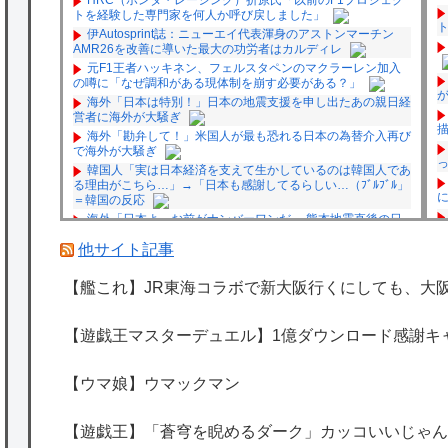
トを経験した専門家を何人か呼び戻しました」
伊Autosprint誌：ニューエイ代表渾身のアストンマーチン
AMR26を改善に導いた最大の功労者はカルディレ
元F1王者ハッキネン、フェルスタペンのマクラーレン加入
の噂に「なぜ調和がある現体制を崩す必要がある？」
海外「日本は特別！」日本の地震支援を申し出たあの親日経
営者に海外が大騒ぎ
海外「勘弁して！」米国人が最も恐れる日本の為替介入再び
で海外が大騒ぎ
韓国人「実は日本経済を支えて生かしているのは韓国人であ
る理由がこちら…」→「日本も感謝してるらしい…（ﾌﾞﾙﾌﾞﾙ」
＝韓国の反応
海外「日本よ、お前がナンバーワンだ」 熊本地震直後の日
本の対応のスピードに世界が衝撃
他サイト記事
★【ワートリ】細かい情報まで含めて構成されたキャラの掛
け合いだからなぁ（約100人）
【艦これ】JR東海コラボで新大阪行くにしても、大
★【ワートリ】基本的に最上さんも迅に後事を託すつもりで
P
黒トリガー化したんじゃねえかな。
★【ワートリ】対ボーダーに特化とは言うけど
【遊戯王マスターデュエル】1億ダウンロード感謝キ
★【ワートリ】2周目も全員でやる隊と分担でやる隊はそれ
ぞれどの位いるんだろうか特別課題消化時は別として
【ウマ娘】ウマックマン
Powered by livedoor 相互RSS
【遊戯王】「蒼穹を睨めるダーク」カッコいいじゃん