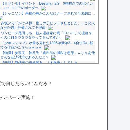
【ミリシタ】イベント『Destiny』8/2 0時時点でのポイン
ト、ハイスコアのボーダー
【シャニソン】果穂の胸がこんなにナーフされて可哀想に…
赤坂アカ「かぐや様、推しの子ヒットさせました」←この人
がなぜか過小評価されてる理由
ワンピース尾田っち、新人漫画家に喝「31ページの漫画を
描くのに何をウダウダやってるんですか」
「少年ジャンプ」が最も売れた1995年新年3・4合併号に載
ってる作品がこちらｗｗｗｗ
【物議】参政党・神谷氏「食料品の減税は愚策」←じゃあ他
にどんな経済対策があるんだよ？
【悲報】愛煙家の岸谷蘭丸、『大爆発』してしま
う！！！！！！
研究者「株式投資にハマる若者はギャンブルにハマる若者と
同じ傾向がある」
阪で何したらいいんだろ？
owered by livedoor 相互RSS
ャンペーン実施！