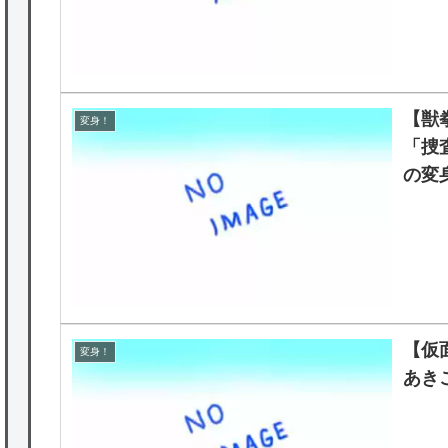
【獣
変身！
「捜
の変
【仮
変身！
あき