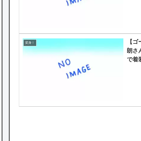
【ゴ
変身！
朗さ
で着