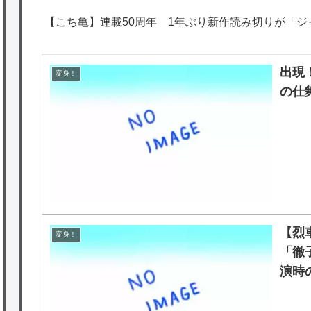
【こち亀】連載50周年 1年ぶり新作読み切りが「ジ
出現
変身！
の仕
【烈
変身！
「徹
演時