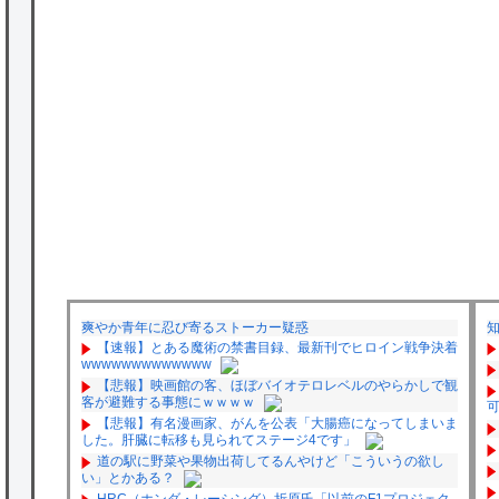
爽やか青年に忍び寄るストーカー疑惑
【速報】とある魔術の禁書目録、最新刊でヒロイン戦争決着
wwwwwwwwwwwww
【悲報】映画館の客、ほぼバイオテロレベルのやらかしで観
客が避難する事態にｗｗｗｗ
【悲報】有名漫画家、がんを公表「大腸癌になってしまいま
した。肝臓に転移も見られてステージ4です」
道の駅に野菜や果物出荷してるんやけど「こういうの欲し
い」とかある？
HRC（ホンダ・レーシング）折原氏「以前のF1プロジェク