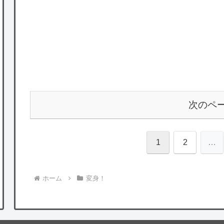
次のペ
1
2
…
ホーム
変身！