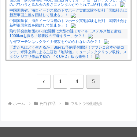
のパワハラと飲み会の多さにメンタルがやられて...給料も低く...」
中国国防省、海自イージス艦のトマホーク実射試験を批判「国際社会は
新型軍国主義を団結して阻止を」！
中国国防省、海自イージス艦のトマホーク実射試験を批判「国際社会は
新型軍国主義を団結して阻止を」！
飛行開発実験団のF-2戦闘機に大型の謎ミサイル…ステルス性と射程
1000kmを誇る「最新鋭の空母キラー」か？！
なぜプーチンはウクライナ侵攻をやめられないのか？！
「君たちはどう生きるか」Blu-ray予約受付開始！アフレコ台本や絵コ
ンテ、米津玄師による主題歌「地球儀」ミュージッククリップ収録。ス
タジオジブリ作品で初の「4K UHD」版も発売！！
★【ワートリ】今月新発売!!第27巻まとめ【コメント欄まとめます】
【しばらく固定記事です】
★【ワートリ】今月第241話「遠征選抜試験㊲」第242話「遠征選抜試
験㊳」【コメント欄まとめます】【しばらく固定記事です】
前
1
4
5
★【ワートリ】風間隊3人≒忍田単騎くらいのイメージかな
Powered by livedoor 相互RSS
へ
ホーム
円谷作品
ウルトラ怪獣散歩