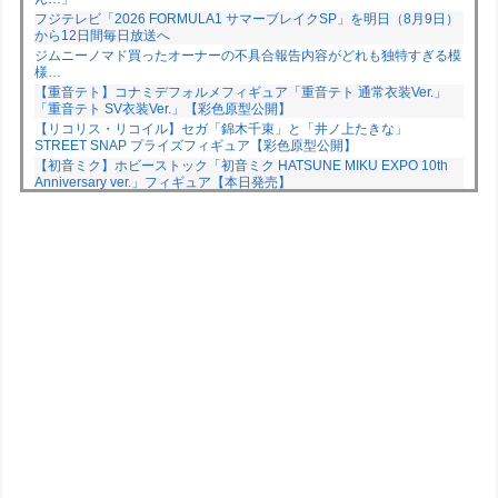
フジテレビ「2026 FORMULA1 サマーブレイクSP」を明日（8月9日）
から12日間毎日放送へ
ジムニーノマド買ったオーナーの不具合報告内容がどれも独特すぎる模
様…
【重音テト】コナミデフォルメフィギュア「重音テト 通常衣装Ver.」
「重音テト SV衣装Ver.」【彩色原型公開】
【リコリス・リコイル】セガ「錦木千束」と「井ノ上たきな」
STREET SNAP プライズフィギュア【彩色原型公開】
【初音ミク】ホビーストック「初音ミク HATSUNE MIKU EXPO 10th
Anniversary ver.」フィギュア【本日発売】
Powered by livedoor 相互RSS