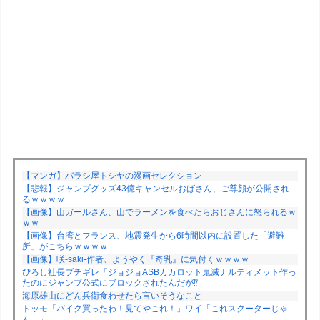
【マンガ】バラシ屋トシヤの漫画セレクション
【悲報】ジャンプグッズ43億キャンセルおばさん、ご尊顔が公開され
るｗｗｗｗ
【画像】山ガールさん、山でラーメンを食べたらおじさんに怒られるｗ
ｗｗ
【画像】台湾とフランス、地震発生から6時間以内に設置した「避難
所」がこちらｗｗｗｗ
【画像】咲-saki-作者、ようやく『奇乳』に気付くｗｗｗｗ
ぴろし社長ブチギレ「ジョジョASBカカロット鬼滅ナルティメット作っ
たのにジャンブ公式にブロックされたんだが⁉」
海原雄山にどん兵衛食わせたら言いそうなこと
トッモ「バイク買ったわ！見てやこれ！」ワイ「これスクーターじゃ
ん…」