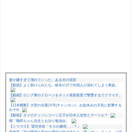
妻が嫌すぎて壊れていった、ある夫の現実
【動画】よく助けられたな。岐阜の川で外国人が溺れてしまう事故。
【動画】ロシア軍のドローンをネット発射装置で撃墜するウクライナ。
【日本横断】大型の台風15号(チャンホン)…お盆休みの天気に影響する
おそれ
【動画】タイのティパンコーン王子が日本人女性とデートか？
曜「鞠莉ちゃん先生とお泊り勉強会」
【ミリマス】 望月杏奈「キスの練習……？」
面接官「前の職場を辞めた理由は何ですか？」僕「はい、えっと、上司