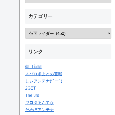
カテゴリー
リンク
朝目新聞
スパロボまとめ速報
しぃアンテナ(*ﾟーﾟ)
2GET
The 3rd
ワロタあんてな
だめぽアンテナ