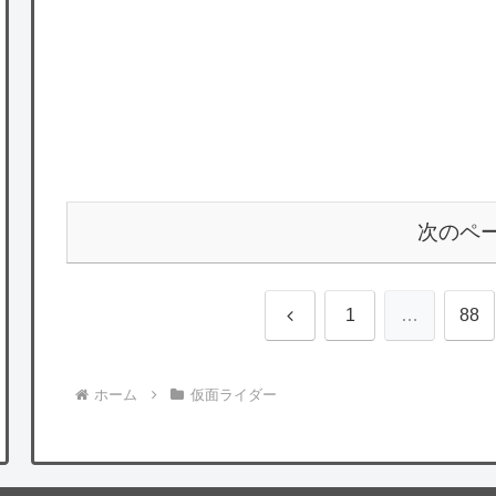
次のペ
前
1
…
88
へ
ホーム
仮面ライダー