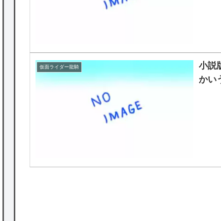
小説
仮面ライダー龍騎
かい