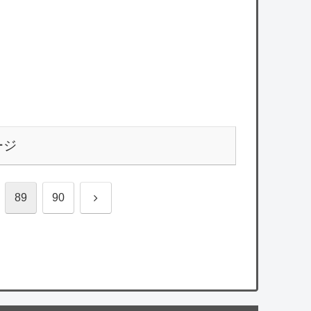
ージ
次
89
90
へ