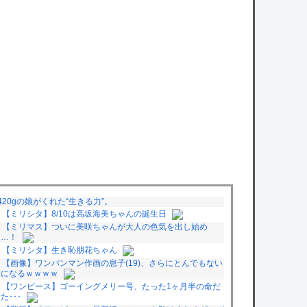
420gの娘がくれた“生きる力”。
【ミリシタ】8/10は高坂海美ちゃんの誕生日
【ミリマス】ついに美咲ちゃんが大人の色気を出し始め
た…！
【ミリシタ】生き恥朋花ちゃん
【画像】ワンパンマン作画の息子(19)、さらにとんでもない
体になるｗｗｗｗ
【ワンピース】ゴーイングメリー号、たった1ヶ月半の命だ
た･･･