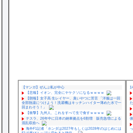
【マンガ】ぜんぶ私が中心
1
【悲報】イオン、完全にヤケクソになるｗｗｗｗ
【朗報】女子高 生レイヤー、臭いやつに苦言 「洋服は一回
全部熱湯につけよう！洗濯機はキッチンハイター薄めた水で一
回まわそう！」
【衝撃】九州人、これをすべて生で食すｗｗｗｗ
テスラ、26年中に日本の納車拠点を6割増 販売急増による
混乱収拾へ
海外F1記者「ホンダは2027年もしくは2028年のはじめには
っ
F1で再びトップに戻れると確信」