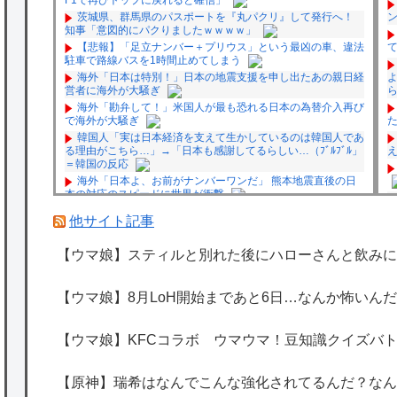
茨城県、群馬県のパスポートを『丸パクリ』して発行へ！
知事「意図的にパクりましたｗｗｗｗ」
【悲報】「足立ナンバー＋プリウス」という最凶の車、違法
駐車で路線バスを1時間止めてしまう
海外「日本は特別！」日本の地震支援を申し出たあの親日経
営者に海外が大騒ぎ
海外「勘弁して！」米国人が最も恐れる日本の為替介入再び
で海外が大騒ぎ
韓国人「実は日本経済を支えて生かしているのは韓国人であ
る理由がこちら…」→「日本も感謝してるらしい…（ﾌﾞﾙﾌﾞﾙ」
＝韓国の反応
海外「日本よ、お前がナンバーワンだ」 熊本地震直後の日
本の対応のスピードに世界が衝撃
★【ワートリ】細かい情報まで含めて構成されたキャラの掛
他サイト記事
け合いだからなぁ（約100人）
★【ワートリ】基本的に最上さんも迅に後事を託すつもりで
【ウマ娘】スティルと別れた後にハローさんと飲みに
黒トリガー化したんじゃねえかな。
★【ワートリ】対ボーダーに特化とは言うけど
★【ワートリ】2周目も全員でやる隊と分担でやる隊はそれ
【ウマ娘】8月LoH開始まであと6日…なんか怖いん
ぞれどの位いるんだろうか特別課題消化時は別として
P
Powered by livedoor 相互RSS
【ウマ娘】KFCコラボ ウマウマ！豆知識クイズバ
【原神】瑞希はなんでこんな強化されてるんだ？なん