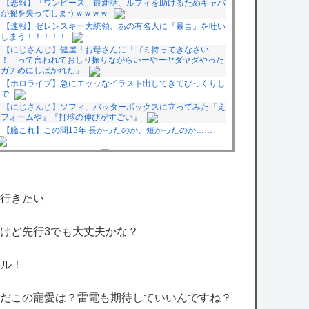
【悲報】「ワンピース」最新話、ルフィを助けるためギャバ
ンが腕を失ってしまうｗｗｗｗ
【速報】ゼレンスキー大統領、あの有名人に『暴言』を吐い
てしまう！！！！！
【にじさんじ】健屋「お母さんに「ゴミ持ってきなさい
よ！」って言われておしり振りながらいーやーヤダヤダやった
らガチめにしばかれた」
【ホロライブ】急にエッッなイラスト出してきてびっくりし
たで
【にじさんじ】ソフィ、バッターボックスに立ってみた『え
えフォームや』『打球の伸びがすごい』
【艦これ】この間13年 長かったのか、短かったのか……
【艦これ】ポニー黒潮 他
【艦これ】大和「あの、提督。勿論火力も居住性も自信ある
のだけれど…。い、いいのかしら…もうっ！」 他
【速報】WEST.重岡大毅＆濱田崇裕、『衝撃的な事実』が判
行きたい
明する！！！！！！
【悲報】元ジャンポケ斉藤慎二、ガチで『限界寸前』になっ
てしまう・・・・・
だけど先行3でも大丈夫かな？
owered by livedoor 相互RSS
トル！
だこの寵愛は？雷電も期待していいんですね？