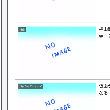
桐山
俳優
W 
仮面
仮面ライダーオーズ
なる