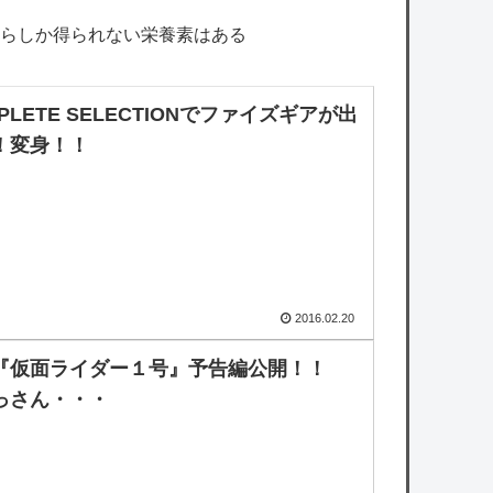
らしか得られない栄養素はある
PLETE SELECTIONでファイズギアが出
！変身！！
2016.02.20
『仮面ライダー１号』予告編公開！！
っさん・・・