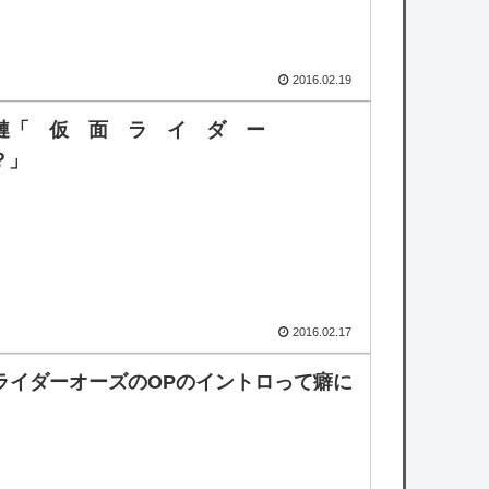
2016.02.19
漣「 仮 面 ラ イ ダ ー
？」
2016.02.17
ライダーオーズのOPのイントロって癖に