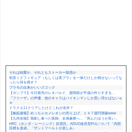
それは純愛か、それともストーカー疑惑か
初音ミクフィギュア（もしくは美プラ）を一体だけしか残せないってな
ったら何を残す？
プラモの出来がいいズゴック
【ガンプラ】今日発売のレオパルド、股関節が平成の作りすぎる…
『フリーザ』の声優、他のキャラはバイキンマンしか思い浮かばないｗ
ｗ
ドラクエ11クリアしたけどこれが名作？
【嫉妬速報】めっちゃカメレオンの売り上げ、１４７億円突破www
【九州名物】鶏刺し食べた医師、全身麻痺へ…「死んだほうが良い」
HRC（ホンダ・レーシング）折原氏、ADUO改良型PUについて「内部
目標を達成」「ザントフールトが楽しみ」