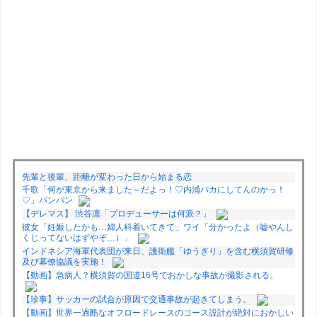
先輩と後輩、距離が変わった日から始まる恋
千歌「何が東京から来ました～だよっ！♡内浦バカにしてんのかっ！
♡」パンパン
【デレマス】 渋谷凛「プロデューサーは何派？」
彼女「妊娠したかも…婦人科着いてきて」ワイ「分かったよ（嘘やんし
くじってないはずやぞ…）」
インドネシア海軍代表団が来日、護衛艦「ゆうぎり」を含む横須賀研修
及び幕僚協議を実施！
【動画】急病人？横須賀の国道16号でおかしな事故が撮影される。
【珍事】サッカーの試合が原因で交通事故が起きてしまう。
【動画】世界一過酷なオフロードレースのコース設計が絶対におかしい