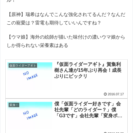
ル！
【原神】瑞希はなんでこんな強化されてるんだ？なんだ
この寵愛は？雷電も期待していいんですね？
【ウマ娘】海外の絵師が描いた味付けの濃いウマ娘から
しか得られない栄養素はある
『仮面ライダーアギト』賀集利
仮面ライダーアギト
樹さん達が15年ぶり再会！成長
ぶりにビックリ
2016.07.17
僕「仮面ライダー好きです」会
変身！
社先輩「どのライダー？」僕
「G3です」会社先輩「変身ポー
ズやってみてよww」