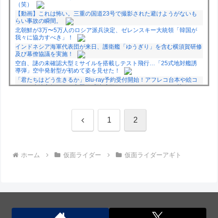
（笑）
【動画】これは怖い。三重の国道23号で撮影された避けようがないも
らい事故の瞬間。
北朝鮮が3万〜5万人のロシア派兵決定、ゼレンスキー大統領「韓国が
我々に協力すべき」！
インドネシア海軍代表団が来日、護衛艦「ゆうぎり」を含む横須賀研修
及び幕僚協議を実施！
空自、謎の未確認大型ミサイルを搭載しテスト飛行…「25式地対艦誘
導弾」空中発射型が初めて姿を見せた！
「君たちはどう生きるか」Blu-ray予約受付開始！アフレコ台本や絵コ
ンテ、米津玄師による主題歌「地球儀」ミュージッククリップ収録。ス
タジオジブリ作品で初の「4K UHD」版も発売！！
★【ワートリ】今月新発売!!第27巻まとめ【コメント欄まとめます】
【しばらく固定記事です】
前
1
2
★【ワートリ】今月第241話「遠征選抜試験㊲」第242話「遠征選抜試
験㊳」【コメント欄まとめます】【しばらく固定記事です】
★【ワートリ】風間隊3人≒忍田単騎くらいのイメージかな
へ
Powered by livedoor 相互RSS
ホーム
仮面ライダー
仮面ライダーアギト