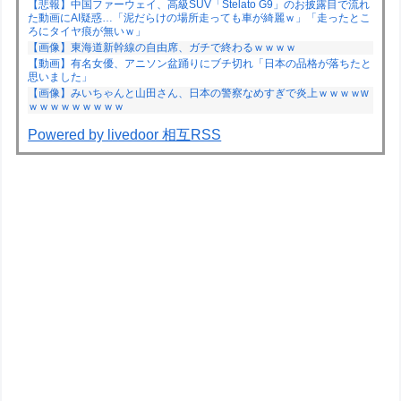
【悲報】中国ファーウェイ、高級SUV「Stelato G9」のお披露目で流れ
た動画にAI疑惑…「泥だらけの場所走っても車が綺麗ｗ」「走ったとこ
ろにタイヤ痕が無いｗ」
【画像】東海道新幹線の自由席、ガチで終わるｗｗｗｗ
【動画】有名女優、アニソン盆踊りにブチ切れ「日本の品格が落ちたと
思いました」
【画像】みいちゃんと山田さん、日本の警察なめすぎで炎上ｗｗｗｗw
ｗｗｗｗｗｗｗｗｗ
Powered by livedoor 相互RSS