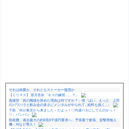
それは純愛か、それともストーカー疑惑か
【ミリマス】 望月杏奈「キスの練習……？」
面接官「前の職場を辞めた理由は何ですか？」僕「はい、えっと、上司
のパワハラと飲み会の多さにメンタルがやられて...給料も低く...」
千歌「何が東京から来ました～だよっ！♡内浦バカにしてんのかっ！
♡」パンパン
防衛費、過去最大の約8兆9千億円要求へ…予算案で膨張、迎撃用無人
機・AIなど導入！