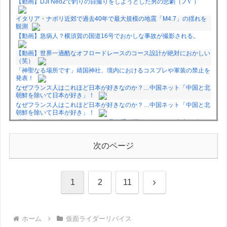
【動画】DJI Neo2で釣りの自撮りをしようとした男の悲劇（ノ∇`）
イタリア・ナポリ近郊で過去40年で最大規模の地震「M4.7」の揺れを
観測
【動画】急病人？横須賀の国道16号でおかしな事故が撮影される。
【動画】世界一過酷なオフロードレースのコース設計が絶対におかしい
（笑）
「神聖なる場所です」靖国神社、境内におけるコスプレや軍装の禁止を
発表！
なぜフランス人はこれほど日本が好きなのか？…中国ネット「中国と北
朝鮮を除いて日本が好き」！
なぜフランス人はこれほど日本が好きなのか？…中国ネット「中国と北
朝鮮を除いて日本が好き」！
「君たちはどう生きるか」Blu-ray予約受付開始！アフレコ台本や絵コ
ンテ、米津玄師による主題歌「地球儀」ミュージッククリップ収録。ス
タジオジブリ作品で初の「4K UHD」版も発売！！
次のページ
★【ワートリ】今月新発売!!第27巻まとめ【コメント欄まとめます】
【しばらく固定記事です】
★【ワートリ】今月第241話「遠征選抜試験㊲」第242話「遠征選抜試
験㊳」【コメント欄まとめます】【しばらく固定記事です】
次
1
2
11
★【ワートリ】風間隊3人≒忍田単騎くらいのイメージかな
Powered by livedoor 相互RSS
へ
ホーム
仮面ライダーリバイス