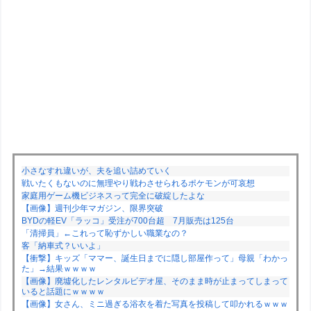
小さなすれ違いが、夫を追い詰めていく
戦いたくもないのに無理やり戦わさせられるポケモンが可哀想
家庭用ゲーム機ビジネスって完全に破綻したよな
【画像】週刊少年マガジン、限界突破
BYDの軽EV「ラッコ」受注が700台超 7月販売は125台
「清掃員」←これって恥ずかしい職業なの？
客「納車式？いいよ」
【衝撃】キッズ「ママー、誕生日までに隠し部屋作って」母親「わかっ
た」→結果ｗｗｗｗ
【画像】廃墟化したレンタルビデオ屋、そのまま時が止まってしまって
いると話題にｗｗｗｗ
【画像】女さん、ミニ過ぎる浴衣を着た写真を投稿して叩かれるｗｗｗ