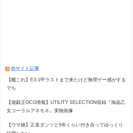
他サイト記事
【艦これ】E3-1甲ラストまで来たけど無理ゲー感がする
でち
【遊戯王OCG情報】UTILITY SELECTION収録『海晶乙
女コーラルアネモネ』実物画像
【ウマ娘】正直ダンツと5年くらい付き合ってゆっくり